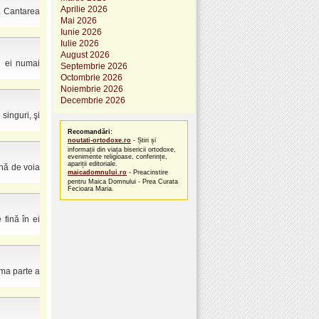
Aprilie 2026
. Cantarea
Mai 2026
Iunie 2026
Iulie 2026
August 2026
d ei numai
Septembrie 2026
Octombrie 2026
Noiembrie 2026
Decembrie 2026
inguri, şi
Recomandări:
noutati-ortodoxe.ro
- Știri și
informații din viața bisericii ortodoxe,
evenimente religioase, conferințe,
apariții editoriale.
rnă de voia
maicadomnului.ro
- Preacinstire
pentru Maica Domnului - Prea Curata
Fecioara Maria.
 fină în ei
ima parte a