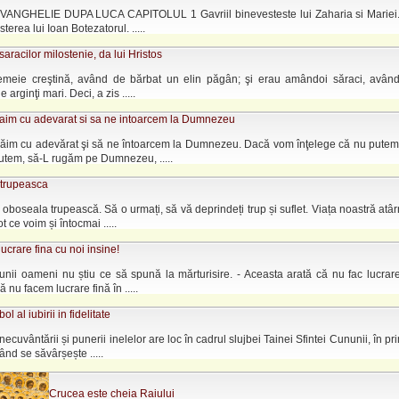
ANGHELIE DUPA LUCA CAPITOLUL 1 Gavriil binevesteste lui Zaharia si Mariei
terea lui Ioan Botezatorul. .....
saracilor milostenie, da lui Hristos
femeie creştină, având de bărbat un elin păgân; şi erau amândoi săraci, avân
e arginţi mari. Deci, a zis .....
aim cu adevarat si sa ne intoarcem la Dumnezeu
ăim cu adevărat şi să ne întoarcem la Dumnezeu. Dacă vom înţelege că nu putem s
utem, să-L rugăm pe Dumnezeu, .....
trupeasca
 oboseala trupească. Să o urmați, să vă deprindeți trup și suflet. Viața noastră atâ
t ce voim și întocmai .....
ucrare fina cu noi insine!
 unii oameni nu știu ce să spună la mărturisire. - Aceasta arată că nu fac lucrare
ă nu facem lucrare fină în .....
ol al iubirii in fidelitate
necuvântării și punerii inelelor are loc în cadrul slujbei Tainei Sfintei Cununii, în pr
ând se săvârșește .....
Crucea este cheia Raiului