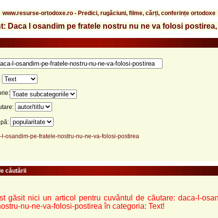
www.resurse-ortodoxe.ro - Predici, rugăciuni, filme, cărți, conferințe ortodoxe
: Daca l osandim pe fratele nostru nu ne va folosi postirea,
:
rie:
utare:
upă:
-l-osandim-pe-fratele-nostru-nu-ne-va-folosi-postirea
e căutării
st găsit nici un articol pentru cuvântul de căutare: daca-l-osa
nostru-nu-ne-va-folosi-postirea în categoria: Text!