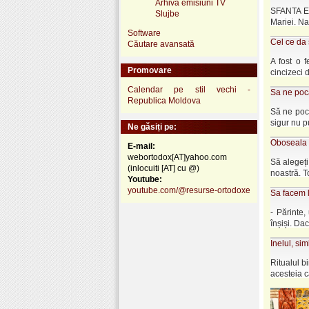
Arhivă emisiuni TV
SFANTA EV
Slujbe
Mariei. Nas
Software
Cel ce da 
Căutare avansată
A fost o 
Promovare
cincizeci d
Calendar pe stil vechi -
Sa ne poc
Republica Moldova
Să ne poc
sigur nu p
Ne găsiți pe:
Oboseala 
E-mail:
webortodox[AT]yahoo.com
Să alegeți
(inlocuiti [AT] cu @)
noastră. To
Youtube:
youtube.com/@resurse-ortodoxe
Sa facem l
- Părinte,
înșiși. Dac
Inelul, simb
Ritualul bi
acesteia c