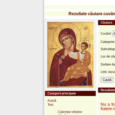
Rezultate căutare cuvânt
Căutare
Cuvânt:
Categorie
Subcatego
Loc de că
Sortare d
Link:
daca
Rezultatel
Categorii principale
Acasă
Nu a fo
Text
fratele-
Calendar ortodox