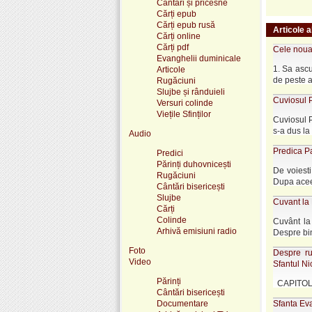
Cântări și pricesne
Cărți epub
Cărți epub rusă
Articole a
Cărți online
Cărți pdf
Cele noua 
Evanghelii duminicale
1. Sa ascu
Articole
de peste an
Rugăciuni
Slujbe și rânduieli
Cuviosul P
Versuri colinde
Viețile Sfinților
Cuviosul P
s-a dus la .
Audio
Predica Pa
Predici
Părinți duhovnicești
De voiesti
Rugăciuni
Dupa aceea
Cântări bisericești
Slujbe
Cuvant la
Cărți
Colinde
Cuvânt la
Arhivă emisiuni radio
Despre bin
Foto
Despre ru
Video
Sfantul N
Părinți
CAPITOLUL 
Cântări bisericești
Documentare
Sfanta Ev