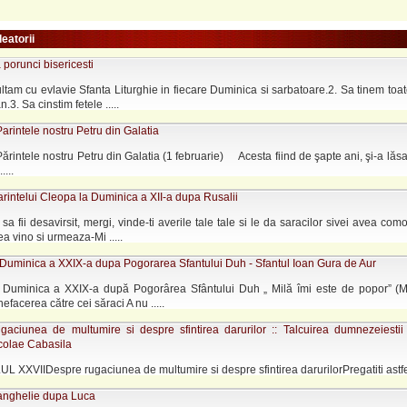
leatorii
porunci bisericesti
ltam cu evlavie Sfanta Liturghie in fiecare Duminica si sarbatoare.2. Sa tinem toat
.3. Sa cinstim fetele .....
arintele nostru Petru din Galatia
ărintele nostru Petru din Galatia (1 februarie) Acesta fiind de şapte ani, şi-a lăsat 
....
rintelui Cleopa la Duminica a XII-a dupa Rusalii
 sa fii desavirsit, mergi, vinde-ti averile tale tale si le da saracilor sivei avea como
 vino si urmeaza-Mi .....
 Duminica a XXIX-a dupa Pogorarea Sfantului Duh - Sfantul Ioan Gura de Aur
 Duminica a XXIX-a după Pogorârea Sfântului Duh „ Milă îmi este de popor” (M
efacerea către cei săraci A nu .....
gaciunea de multumire si despre sfintirea darurilor :: Talcuirea dumnezeiestii L
icolae Cabasila
XXVIIDespre rugaciunea de multumire si despre sfintirea darurilorPregatiti astfel i
anghelie dupa Luca