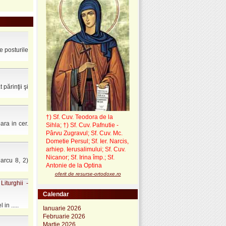
e posturile
părinţii şi
†) Sf. Cuv. Teodora de la
ara in cer.
Sihla
;
†) Sf. Cuv. Pafnutie -
Pârvu Zugravul
; Sf. Cuv. Mc.
Dometie Persul; Sf. Ier. Narcis,
arhiep. Ierusalimului; Sf. Cuv.
Nicanor; Sf. Irina împ.; Sf.
arcu 8, 2)
Antonie de la Optina
oferit de resurse-ortodoxe.ro
iturghii -
Calendar
n .....
Ianuarie 2026
Februarie 2026
Martie 2026