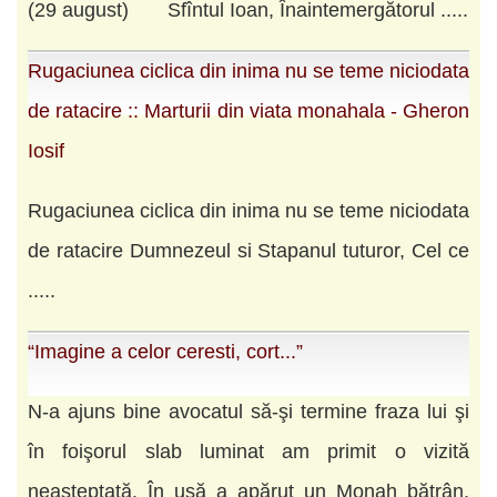
(29 august) Sfîntul Ioan, Înaintemergătorul .....
Rugaciunea ciclica din inima nu se teme niciodata
de ratacire :: Marturii din viata monahala - Gheron
Iosif
Rugaciunea ciclica din inima nu se teme niciodata
de ratacire Dumnezeul si Stapanul tuturor, Cel ce
.....
“Imagine a celor ceresti, cort...”
N-a ajuns bine avocatul să-şi termine fraza lui şi
în foişorul slab luminat am primit o vizită
neaşteptată. În uşă a apărut un Monah bătrân,