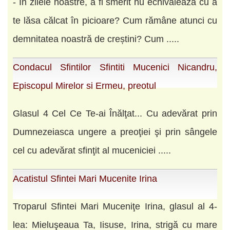
- În zilele noastre, a fi smerit nu echivalează cu a
te lăsa călcat în picioare? Cum rămâne atunci cu
demnitatea noastră de creștini? Cum .....
Condacul Sfintilor Sfintiti Mucenici Nicandru,
Episcopul Mirelor si Ermeu, preotul
Glasul 4 Cel Ce Te-ai Înălţat... Cu adevărat prin
Dumnezeiasca ungere a preoţiei şi prin sângele
cel cu adevărat sfinţit al muceniciei .....
Acatistul Sfintei Mari Mucenite Irina
Troparul Sfintei Mari Muceniţe Irina, glasul al 4-
lea: Mieluşeaua Ta, Iisuse, Irina, strigă cu mare