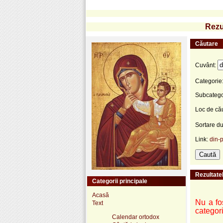
Rezu
Căutare
Cuvânt:
Categorie
Subcatego
Loc de că
Sortare d
Link:
din-p
Rezultatel
Categorii principale
Acasă
Nu a fos
Text
categori
Calendar ortodox