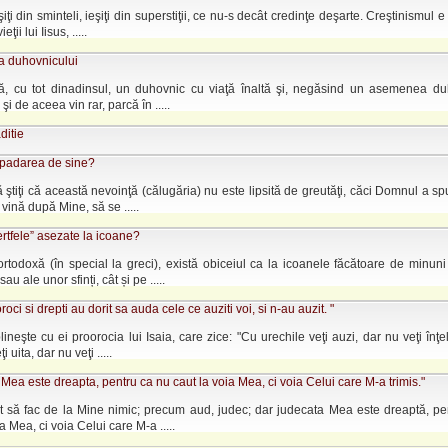
eşiţi din sminteli, ieşiţi din superstiţii, ce nu-s decât credinţe deşarte. Creştinismul 
eţii lui Iisus, .....
a duhovnicului
tă, cu tot dinadinsul, un duhovnic cu viaţă înaltă şi, negăsind un asemenea du
 şi de aceea vin rar, parcă în .....
ditie
epadarea de sine?
 ştiţi că această nevoinţă (călugăria) nu este lipsită de greutăţi, căci Domnul a sp
 vină după Mine, să se .....
ertfele” asezate la icoane?
rtodoxă (în special la greci), există obiceiul ca la icoanele făcătoare de minuni
u ale unor sfinți, cât și pe .....
roci si drepti au dorit sa auda cele ce auziti voi, si n-au auzit. "
lineşte cu ei proorocia lui Isaia, care zice: "Cu urechile veţi auzi, dar nu veţi înţe
i uita, dar nu veţi .....
Mea este dreapta, pentru ca nu caut la voia Mea, ci voia Celui care M-a trimis."
t să fac de la Mine nimic; precum aud, judec; dar judecata Mea este dreaptă, pe
a Mea, ci voia Celui care M-a .....