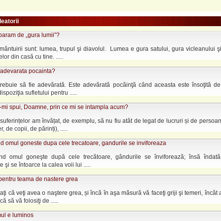
leatorii
aram de „gura lumii”?
mântuirii sunt: lumea, trupul şi diavolul. Lumea e gura satului, gura vicleanului ş
elor din casă cu tine. .....
 adevarata pocainta?
trebuie să fie adevărată. Este adevărată pocăinţă când aceasta este însoţită de
dispoziţia sufletului pentru .....
a-mi spui, Doamne, prin ce mi se intampla acum?
suferințelor am învățat, de exemplu, să nu fiu atât de legat de lucruri și de persoan
, de copii, de părinți), .....
d omul goneste dupa cele trecatoare, gandurile se inviforeaza
nd omul goneşte după cele trecătoare, gândurile se înviforează; însă îndat
e şi se întoarce la calea voii lui .....
entru teama de nastere grea
raţi că veţi avea o naştere grea, și încă în aşa măsură vă faceţi griji şi temeri, încât
ă să vă folosiţi de .....
mul e luminos