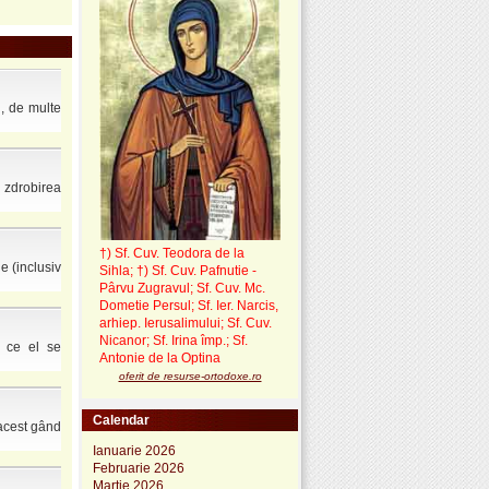
i, de multe
 zdrobirea
†) Sf. Cuv. Teodora de la
e (inclusiv
Sihla
;
†) Sf. Cuv. Pafnutie -
Pârvu Zugravul
; Sf. Cuv. Mc.
Dometie Persul; Sf. Ier. Narcis,
arhiep. Ierusalimului; Sf. Cuv.
Nicanor; Sf. Irina împ.; Sf.
ă ce el se
Antonie de la Optina
oferit de resurse-ortodoxe.ro
Calendar
 acest gând
Ianuarie 2026
Februarie 2026
Martie 2026