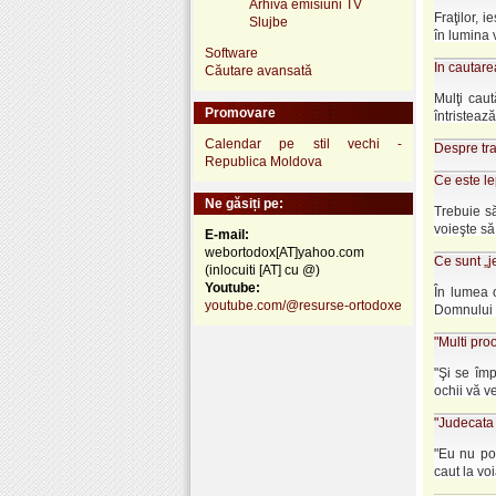
Arhivă emisiuni TV
Fraţilor, i
Slujbe
în lumina vi
Software
In cautare
Căutare avansată
Mulţi cau
Promovare
întristează
Calendar pe stil vechi -
Despre tra
Republica Moldova
Ce este l
Ne găsiți pe:
Trebuie să
voieşte să
E-mail:
webortodox[AT]yahoo.com
Ce sunt „j
(inlocuiti [AT] cu @)
Youtube:
În lumea o
youtube.com/@resurse-ortodoxe
Domnului sa
"Multi proo
"Şi se împ
ochii vă veţ
"Judecata 
"Eu nu po
caut la voi