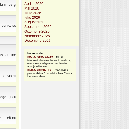
Aprilie 2026
e luminos şi
Mai 2026
Iunie 2026
Iulie 2026
August 2026
hovnic, se
Septembrie 2026
Octombrie 2026
Noiembrie 2026
Decembrie 2026
Recomandări:
us: Oricine
noutati-ortodoxe.ro
- Știri și
informații din viața bisericii ortodoxe,
evenimente religioase, conferințe,
apariții editoriale.
maicadomnului.ro
- Preacinstire
pentru Maica Domnului - Prea Curata
 ale Maicii
Fecioara Maria.
lege, şi cu
ntru că nu