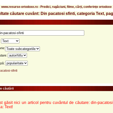
www.resurse-ortodoxe.ro - Predici, rugăciuni, filme, cărți, conferințe ortodoxe
ltate căutare cuvânt: Din pacatosi sfinti, categoria Text, pag
:
rie:
utare:
upă:
acatosi-sfinti
e căutării
t găsit nici un articol pentru cuvântul de căutare: din-pacatosi-
a: Text!