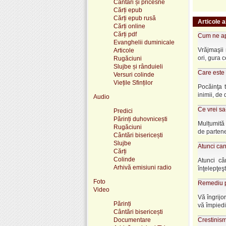
Cântări și pricesne
Cărți epub
Cărți epub rusă
Articole a
Cărți online
Cărți pdf
Cum ne ap
Evanghelii duminicale
Vrăjmaşii 
Articole
ori, gura c
Rugăciuni
Slujbe și rânduieli
Care este
Versuri colinde
Viețile Sfinților
Pocăinţa 
inimii, de 
Audio
Ce vrei s
Predici
Părinți duhovnicești
Mulțumită 
Rugăciuni
de partener
Cântări bisericești
Slujbe
Atunci can
Cărți
Colinde
Atunci câ
Arhivă emisiuni radio
înţelepţeşt
Foto
Remediu p
Video
Vă îngrijo
Părinți
vă împiedic
Cântări bisericești
Documentare
Crestinis