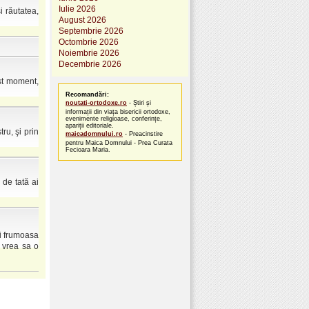
Iulie 2026
i răutatea,
August 2026
Septembrie 2026
Octombrie 2026
Noiembrie 2026
Decembrie 2026
est moment,
Recomandări:
noutati-ortodoxe.ro
- Știri și
informații din viața bisericii ortodoxe,
evenimente religioase, conferințe,
apariții editoriale.
ru, şi prin
maicadomnului.ro
- Preacinstire
pentru Maica Domnului - Prea Curata
Fecioara Maria.
de tată ai
ai frumoasa
r vrea sa o