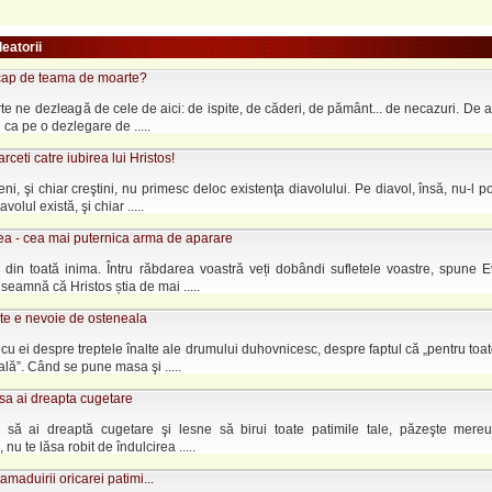
leatorii
ap de teama de moarte?
e ne dezleagă de cele de aici: de ispite, de căderi, de pământ... de necazuri. De 
 ca pe o dezlegare de .....
rceti catre iubirea lui Hristos!
ni, şi chiar creştini, nu primesc deloc existenţa diavolului. Pe diavol, însă, nu-l po
volul există, şi chiar .....
a - cea mai puternica arma de aparare
 din toată inima. Întru răbdarea voastră veți dobândi sufletele voastre, spune E
seamnă că Hristos știa de mai .....
te e nevoie de osteneala
t cu ei despre treptele înalte ale drumului duhovnicesc, despre faptul că „pentru toa
lă”. Când se pune masa şi .....
sa ai dreapta cugetare
 să ai dreaptă cugetare şi lesne să birui toate patimile tale, păzeşte mereu
 nu te lăsa robit de îndulcirea .....
amaduirii oricarei patimi...