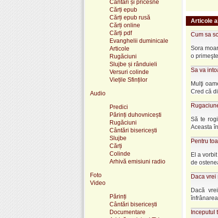
Cântări și pricesne
Cărți epub
Cărți epub rusă
Articole a
Cărți online
Cărți pdf
Cum sa sc
Evanghelii duminicale
Sora moart
Articole
o primeşte
Rugăciuni
Slujbe și rânduieli
Sa va intoa
Versuri colinde
Viețile Sfinților
Mulţi oame
Cred că dia
Audio
Rugaciune
Predici
Părinți duhovnicești
Să te rogi
Rugăciuni
Aceasta în
Cântări bisericești
Slujbe
Pentru toa
Cărți
Colinde
El a vorbi
Arhivă emisiuni radio
de ostenea
Foto
Daca vrei 
Video
Dacă vrei
Părinți
înfrânarea,
Cântări bisericești
Documentare
Inceputul t