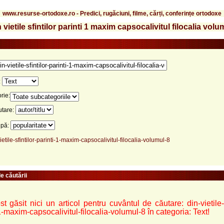
www.resurse-ortodoxe.ro - Predici, rugăciuni, filme, cărți, conferințe ortodoxe
vietile sfintilor parinti 1 maxim capsocalivitul filocalia volu
:
rie:
utare:
upă:
ietile-sfintilor-parinti-1-maxim-capsocalivitul-filocalia-volumul-8
e căutării
t găsit nici un articol pentru cuvântul de căutare: din-vietile-s
1-maxim-capsocalivitul-filocalia-volumul-8 în categoria: Text!