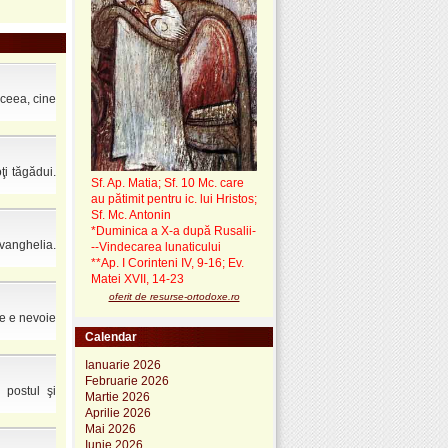
aceea, cine
ţi tăgădui.
Sf. Ap. Matia; Sf. 10 Mc. care
au pătimit pentru ic. lui Hristos;
Sf. Mc. Antonin
*Duminica a X-a după Rusalii-
vanghelia.
--Vindecarea lunaticului
**Ap. I Corinteni IV, 9-16; Ev.
Matei XVII, 14-23
oferit de resurse-ortodoxe.ro
te e nevoie
Calendar
Ianuarie 2026
Februarie 2026
 postul şi
Martie 2026
Aprilie 2026
Mai 2026
Iunie 2026