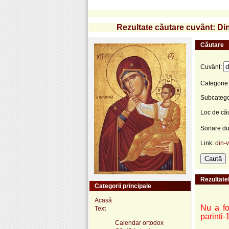
Rezultate căutare cuvânt: Din 
Căutare
Cuvânt:
Categorie
Subcatego
Loc de că
Sortare d
Link:
din-v
Rezultatel
Categorii principale
Acasă
Nu a fos
Text
parinti-
Calendar ortodox