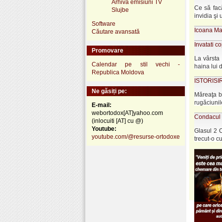
Arhivă emisiuni TV
Ce să facă
Slujbe
invidia şi
Software
Icoana Mai
Căutare avansată
Invatati c
Promovare
La vârsta 
Calendar pe stil vechi -
haina lui 
Republica Moldova
ISTORISIRI
Ne găsiți pe:
Măreaţa bi
rugăciunile 
E-mail:
webortodox[AT]yahoo.com
Condacul S
(inlocuiti [AT] cu @)
Youtube:
Glasul 2 
youtube.com/@resurse-ortodoxe
trecut-o cu