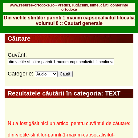
www.resurse-ortodoxe.ro - Predici, rugăciuni, filme, cărți, conferințe
ortodoxe
Din vietile sfintilor parinti 1 maxim capsocalivitul filocalia
volumul 8 :: Cautari generale
Căutare
Cuvânt:
Categorie:
Rezultatele căutării în categoria: TEXT
Nu a fost găsit nici un articol pentru cuvântul de căutare:
din-vietile-sfintilor-parinti-1-maxim-capsocalivitul-