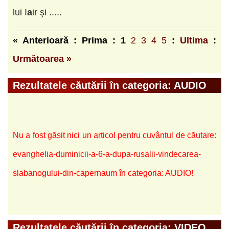
lui I
a
ir şi .....
« Anterioară : Prima :
1
2
3
4
5
:
Ultima
:
Următoarea »
Rezultatele căutării în categoria: AUDIO
Nu a fost găsit nici un articol pentru cuvântul de căutare:
evanghelia-duminicii-a-6-a-dupa-rusalii-vindecarea-
slabanogului-din-capernaum în categoria: AUDIO!
Rezultatele căutării în categoria: VIDEO