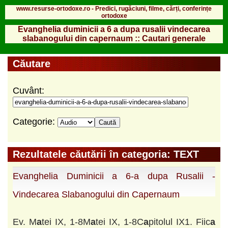
www.resurse-ortodoxe.ro - Predici, rugăciuni, filme, cărți, conferințe
ortodoxe
Evanghelia duminicii a 6 a dupa rusalii vindecarea
slabanogului din capernaum :: Cautari generale
Căutare
Cuvânt:
Categorie:
Rezultatele căutării în categoria: TEXT
Evanghelia Duminicii a 6-a dupa Rusalii -
Vindecarea Slabanogului din Capernaum
Ev. M
a
tei IX, 1-8M
a
tei IX, 1-8C
a
pitolul IX1. Fiic
a