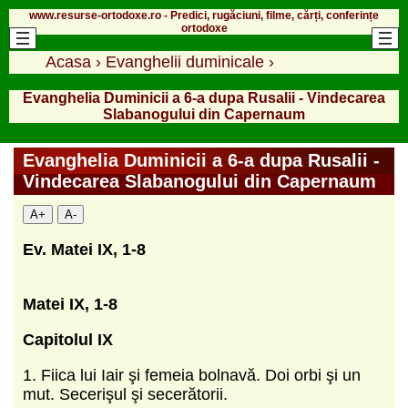
www.resurse-ortodoxe.ro - Predici, rugăciuni, filme, cărți, conferințe
ortodoxe
Acasa
›
Evanghelii duminicale
›
Evanghelia Duminicii a 6-a dupa Rusalii - Vindecarea
Slabanogului din Capernaum
Evanghelia Duminicii a 6-a dupa Rusalii -
Vindecarea Slabanogului din Capernaum
A+
A-
Ev. Matei IX, 1-8
Matei IX, 1-8
Capitolul IX
1. Fiica lui Iair şi femeia bolnavă. Doi orbi şi un
mut. Secerişul şi secerătorii.