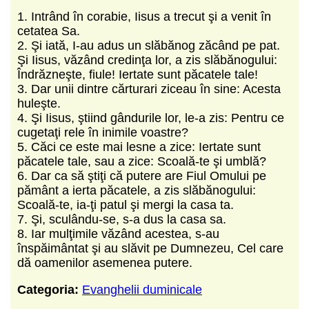
1. Intrând în corabie, Iisus a trecut şi a venit în
cetatea Sa.
2. Şi iată, I-au adus un slăbănog zăcând pe pat.
Şi Iisus, văzând credinţa lor, a zis slăbănogului:
Îndrăzneşte, fiule! Iertate sunt păcatele tale!
3. Dar unii dintre cărturari ziceau în sine: Acesta
huleşte.
4. Şi Iisus, ştiind gândurile lor, le-a zis: Pentru ce
cugetaţi rele în inimile voastre?
5. Căci ce este mai lesne a zice: Iertate sunt
păcatele tale, sau a zice: Scoală-te şi umblă?
6. Dar ca să ştiţi că putere are Fiul Omului pe
pământ a ierta păcatele, a zis slăbănogului:
Scoală-te, ia-ţi patul şi mergi la casa ta.
7. Şi, sculându-se, s-a dus la casa sa.
8. Iar mulţimile văzând acestea, s-au
înspăimântat şi au slăvit pe Dumnezeu, Cel care
dă oamenilor asemenea putere.
Categoria:
Evanghelii duminicale