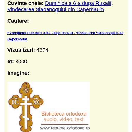
Cuvinte cheie:
Duminica a 6-a dupa Rusalii
,
Vindecarea Slabanogului din Capernaum
Cautare:
Evanghelia Duminicii a 6-a dupa Rusalii - Vindecarea Slabanogului din
Capernaum
Vizualizari:
4374
Id:
3000
Imagine: