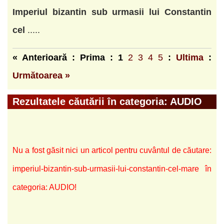
Imperiul
bizantin
sub
urmasii
lui
Constantin
cel
.....
« Anterioară : Prima :
1
2
3
4
5
:
Ultima
:
Următoarea »
Rezultatele căutării în categoria: AUDIO
Nu a fost găsit nici un articol pentru cuvântul de căutare:
imperiul-bizantin-sub-urmasii-lui-constantin-cel-mare în
categoria: AUDIO!