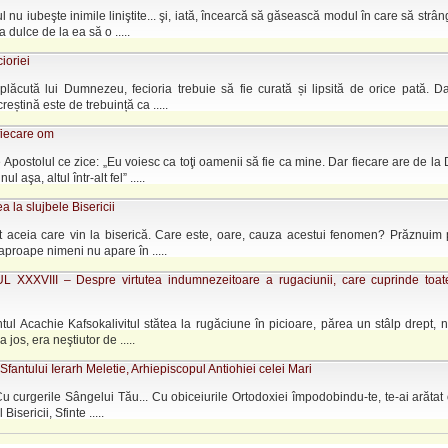
l nu iubeşte inimile liniştite... şi, iată, încearcă să găsească modul în care să strân
a dulce de la ea să o .....
ioriei
plăcută lui Dumnezeu, fecioria trebuie să fie curată și lipsită de orice pată. D
reștină este de trebuință ca .....
fiecare om
 Apostolul ce zice: „Eu voiesc ca toţi oamenii să fie ca mine. Dar fiecare are de 
nul aşa, altul într-alt fel” .....
a la slujbele Bisericii
nt aceia care vin la biserică. Care este, oare, cauza acestui fenomen? Prăznuim 
i aproape nimeni nu apare în .....
 XXXVIII – Despre virtutea indumnezeitoare a rugaciunii, care cuprinde toate
ul Acachie Kafsokalivitul stătea la rugăciune în picioare, părea un stâlp drept, nec
 jos, era neştiutor de .....
fantului Ierarh Meletie, Arhiepiscopul Antiohiei celei Mari
u curgerile Sângelui Tău... Cu obiceiurile Ortodoxiei împodobindu-te, te-ai arătat o
Bisericii, Sfinte .....