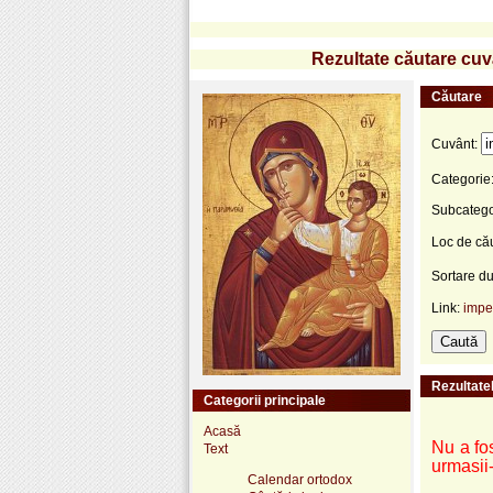
Rezultate căutare cuvâ
Căutare
Cuvânt:
Categorie
Subcatego
Loc de că
Sortare d
Link:
impe
Rezultatel
Categorii principale
Acasă
Nu a fos
Text
urmasii-
Calendar ortodox