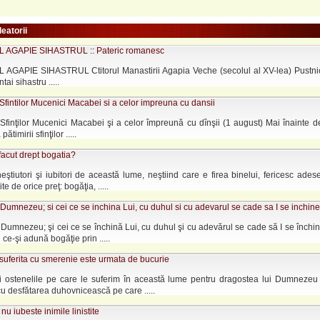
leatorii
 AGAPIE SIHASTRUL :: Pateric romanesc
AGAPIE SIHASTRUL Ctitorul Manastirii Agapia Veche (secolul al XV-lea) Pustni
tai sihastru .....
Sfintilor Mucenici Macabei si a celor impreuna cu dansii
Sfinţilor Mucenici Macabei şi a celor împreună cu dînşii (1 august) Mai înainte 
ătimirii sfinţilor .....
facut drept bogatia?
ştiutori şi iubitori de această lume, neştiind care e firea binelui, fericesc ades
ite de orice preţ: bogăţia, .....
Dumnezeu; si cei ce se inchina Lui, cu duhul si cu adevarul se cade sa I se inchine
Dumnezeu; şi cei ce se închină Lui, cu duhul şi cu adevărul se cade să I se închin
i ce-şi adună bogăţie prin .....
suferita cu smerenie este urmata de bucurie
şi ostenelile pe care le suferim în această lume pentru dragostea lui Dumnezeu
 desfă­tarea duhovnicească pe care .....
nu iubeste inimile linistite