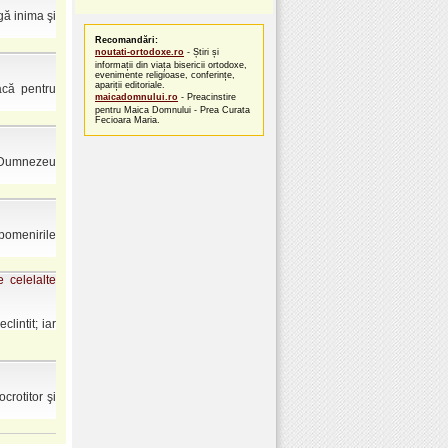
gă inima şi
Recomandări:
noutati-ortodoxe.ro
- Știri și
informații din viața bisericii ortodoxe,
evenimente religioase, conferințe,
apariții editoriale.
acă pentru
maicadomnului.ro
- Preacinstire
pentru Maica Domnului - Prea Curata
Fecioara Maria.
la Dumnezeu
pomenirile
 celelalte
lintit; iar
crotitor şi