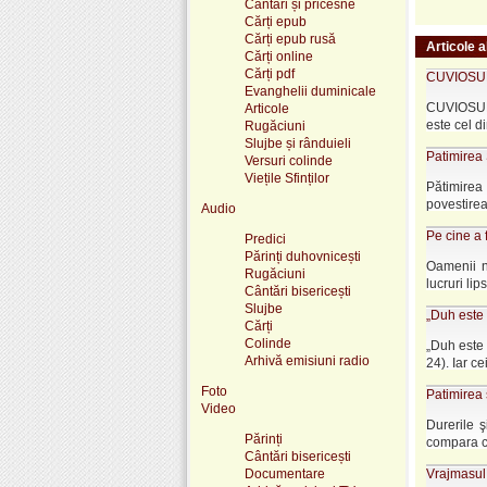
Cântări și pricesne
Cărți epub
Cărți epub rusă
Articole a
Cărți online
Cărți pdf
CUVIOSUL
Evanghelii duminicale
CUVIOSUL 
Articole
este cel din
Rugăciuni
Slujbe și rânduieli
Patimirea 
Versuri colinde
Viețile Sfinților
Pătimirea 
povestirea p
Audio
Pe cine a 
Predici
Părinți duhovnicești
Oamenii ne
Rugăciuni
lucruri lips
Cântări bisericești
Slujbe
„Duh este 
Cărți
Colinde
„Duh este 
Arhivă emisiuni radio
24). Iar ce
Foto
Patimirea 
Video
Durerile 
Părinți
compara cu
Cântări bisericești
Documentare
Vrajmasul 