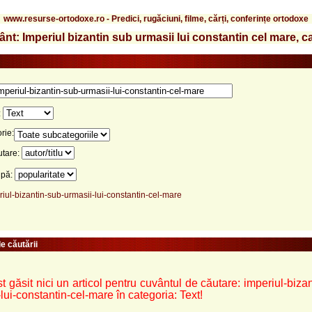
www.resurse-ortodoxe.ro - Predici, rugăciuni, filme, cărți, conferințe ortodoxe
nt: Imperiul bizantin sub urmasii lui constantin cel mare, c
:
rie:
utare:
upă:
riul-bizantin-sub-urmasii-lui-constantin-cel-mare
e căutării
t găsit nici un articol pentru cuvântul de căutare: imperiul-biza
lui-constantin-cel-mare în categoria: Text!