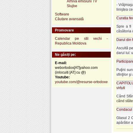
Arhivă emisiuni TV
- Vrăjmaşu
Slujbe
liniştea ce
Software
Curatia fec
Căutare avansată
Spre a fi 
Promovare
căsătoria c
Calendar pe stil vechi -
Darul din 
Republica Moldova
Ascultă pe
darul lui: u
Ne găsiți pe:
Participare
E-mail:
webortodox[AT]yahoo.com
Puţini su
(inlocuiti [AT] cu @)
sfinţilor ş
Youtube:
youtube.com/@resurse-ortodoxe
CAPITOLUL
virtuti
Când Sfânt
când stătea
Condacul S
Glasul 2 C
apărător al 