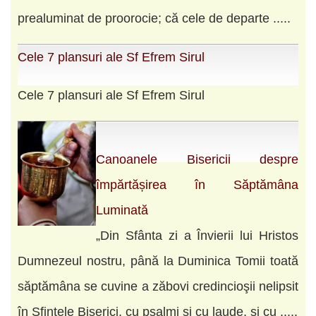
prealuminat de proorocie; că cele de departe .....
Cele 7 plansuri ale Sf Efrem Sirul
Cele 7 plansuri ale Sf Efrem Sirul
Canoanele Bisericii despre
împărtășirea în Săptămâna
Luminată
„Din Sfânta zi a Învierii lui Hristos
Dumnezeul nostru, pâ­nă la Duminica Tomii toată
săp­tă­mâna se cuvine a zăbovi cre­din­cioşii nelipsit
în Sfintele Biserici, cu psalmi şi cu laude, şi cu .....