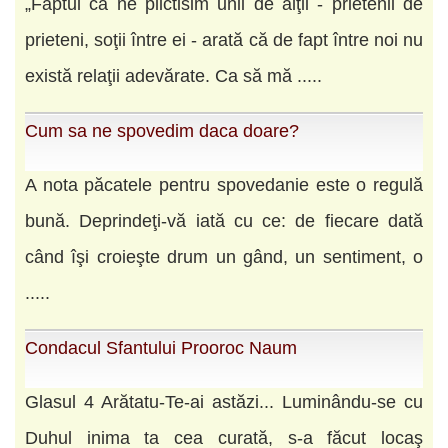
„Faptul că ne plictisim unii de alţii - prietenii de
prieteni, soţii între ei - arată că de fapt între noi nu
există relaţii adevărate. Ca să mă .....
Cum sa ne spovedim daca doare?
A nota păcatele pentru spovedanie este o regulă
bună. Deprindeţi-vă iată cu ce: de fiecare dată
când îşi croieşte drum un gând, un sentiment, o
.....
Condacul Sfantului Prooroc Naum
Glasul 4 Arătatu-Te-ai astăzi... Luminându-se cu
Duhul inima ta cea curată, s-a făcut locaş