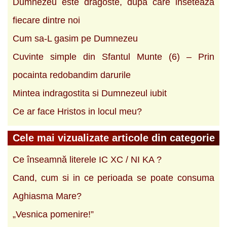
Dumnezeu este dragoste, dupa care in­seteaza
fiecare dintre noi
Cum sa-L gasim pe Dumnezeu
Cuvinte simple din Sfantul Munte (6) – Prin
pocainta redobandim darurile
Mintea indragostita si Dumnezeul iubit
Ce ar face Hristos in locul meu?
Cele mai vizualizate articole din categorie
Ce înseamnă literele IC XC / NI KA ?
Cand, cum si in ce perioada se poate consuma
Aghiasma Mare?
„Vesnica pomenire!”