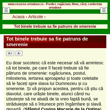
www.resurse-ortodoxe.ro - Predici, rugăciuni, filme, cărți, conferințe
ortodoxe
Acasa
›
Articole
›
Tot binele trebuie sa fie patruns de smerenie
Tot binele trebuie sa fie patruns de
smerenie
A+
A-
Eu doar socotesc că este necesar să vă amintesc
că tot binele, pe care îl faceți trebuie să fie
pătruns de smerenie: rugăciunea, postul,
milostenia, iertarea aproapelui și toate celelalte
să le faceți spre slava lui Dumnezeu și cu
smerenie. Și vă propun acestea, pentru că știu că
diavolul, care urăște binele, atunci când nu
izbutește să ne abată de la vreo faptă bună, se
străduiește să o întunece prin îngâmfare și slavă
deșartă. (
Sfântul Cuvios Macarie de la Optina
)