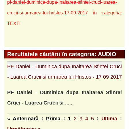
pf-daniel-duminica-dupa-inaltarea-sfintei-cruci-luarea-
crucii-si-urmarea-lui-hristos-17-09-2017 în categoria:
TEXT!
Rezultatele căutării în categoria: AUDIO
PF Daniel - Duminica dupa Inaltarea Sfintei Cruci
- Luarea Crucii si urmarea lui Hristos - 17 09 2017
PF
Daniel
-
Duminica
dupa
Inaltarea
Sfintei
Cruci
-
Luarea
Cruci
i
si
.....
« Anterioară : Prima :
1
2
3
4
5
:
Ultima
: