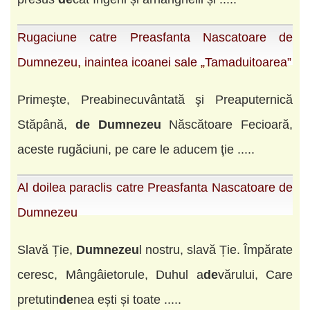
Rugaciune catre Preasfanta Nascatoare de
Dumnezeu, inaintea icoanei sale „Tamaduitoarea”
Primeşte, Preabinecuvântată şi Preaputernică
Stăpână,
de
Dumnezeu
Născătoare Fecioară,
aceste rugăciuni, pe care le aducem ţie .....
Al doilea paraclis catre Preasfanta Nascatoare de
Dumnezeu
Slavă Ție,
Dumnezeu
l nostru, slavă Ție. Împărate
ceresc, Mângâieto­rule, Duhul a
de
vărului, Care
pretutin
de
nea ești și toate .....