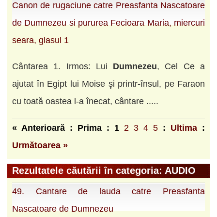
Canon de rugaciune catre Preasfanta Nascatoare
de Dumnezeu si pururea Fecioara Maria, miercuri
seara, glasul 1
Cântarea 1. Irmos: Lui
Dumnezeu
, Cel Ce a
ajutat în Egipt lui Moise şi printr-însul, pe Faraon
cu toată oastea l-a înecat, cântare .....
« Anterioară : Prima :
1
2
3
4
5
:
Ultima
:
Următoarea »
Rezultatele căutării în categoria: AUDIO
49. Cantare de lauda catre Preasfanta
Nascatoare de Dumnezeu