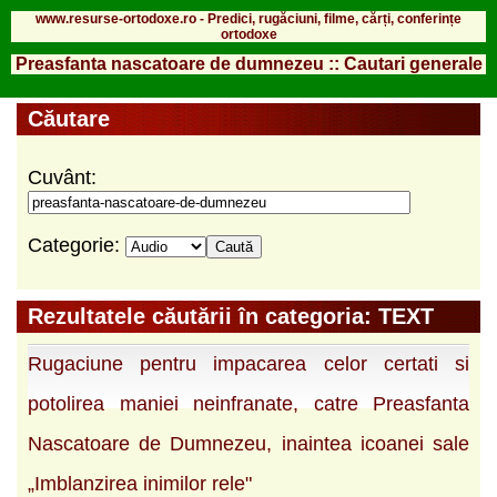
www.resurse-ortodoxe.ro - Predici, rugăciuni, filme, cărți, conferințe
ortodoxe
Preasfanta nascatoare de dumnezeu :: Cautari generale
Căutare
Cuvânt:
Categorie:
Rezultatele căutării în categoria: TEXT
Rugaciune pentru impacarea celor certati si
potolirea maniei neinfranate, catre Preasfanta
Nascatoare de Dumnezeu, inaintea icoanei sale
„Imblanzirea inimilor rele"