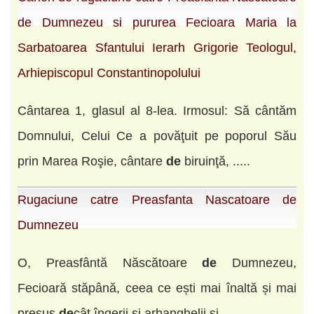
de Dumnezeu si pururea Fecioara Maria la
Sarbatoarea Sfantului Ierarh Grigorie Teologul,
Arhiepiscopul Constantinopolului
Cântarea 1, glasul al 8-lea. Irmosul: Să cântăm
Domnului, Celui Ce a povăţuit pe poporul Său
prin Marea Roşie, cântare
de
biruinţă, .....
Rugaciune catre Preasfanta Nascatoare de
Dumnezeu
O, Preasfântă Născătoare
de
Dum­ne­zeu,
Fecioară stăpână, ceea ce ești mai înaltă și mai
presus
de
cât îngerii și arhanghelii și .....