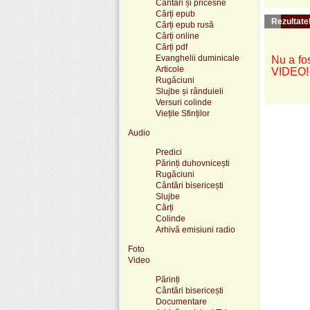
Cântări și pricesne
Cărți epub
Rezultatel
Cărți epub rusă
Cărți online
Cărți pdf
Evanghelii duminicale
Nu a fos
Articole
VIDEO!
Rugăciuni
Slujbe și rânduieli
Versuri colinde
Viețile Sfinților
Audio
Predici
Părinți duhovnicești
Rugăciuni
Cântări bisericești
Slujbe
Cărți
Colinde
Arhivă emisiuni radio
Foto
Video
Părinți
Cântări bisericești
Documentare