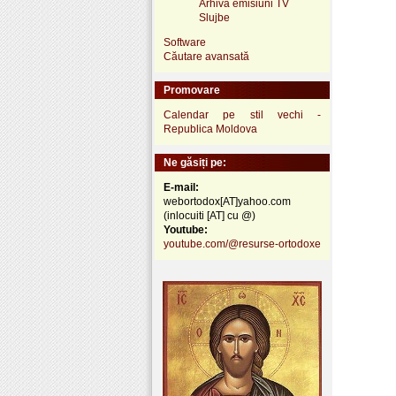
Arhivă emisiuni TV
Slujbe
Software
Căutare avansată
Promovare
Calendar pe stil vechi -
Republica Moldova
Ne găsiți pe:
E-mail:
webortodox[AT]yahoo.com
(inlocuiti [AT] cu @)
Youtube:
youtube.com/@resurse-ortodoxe