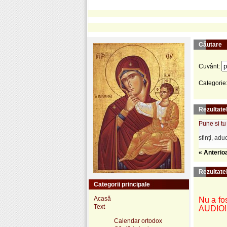
Căutare
Cuvânt:
Categorie
Rezultatel
Pune si tu
sfinți, ad
« Anterio
Rezultate
Categorii principale
Acasă
Nu a fos
Text
AUDIO!
Calendar ortodox