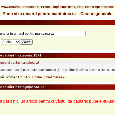
www.resurse-ortodoxe.ro - Predici, rugăciuni, filme, cărți, conferințe ortodoxe
Pune si tu umarul pentru mantuirea ta :: Cautari generale
:
e căutării în categoria: TEXT
 umarul pentru mantuirea ta!
uc asupra noastră mult ajutor dacă
pune
m și noi umărul! Dacă nu facem astfel, ajutoru
ară : Prima :
1
2
3
4
5
:
Ultima
:
Următoarea »
le căutării în categoria: AUDIO
t găsit nici un articol pentru cuvântul de căutare: pune-si-tu-um