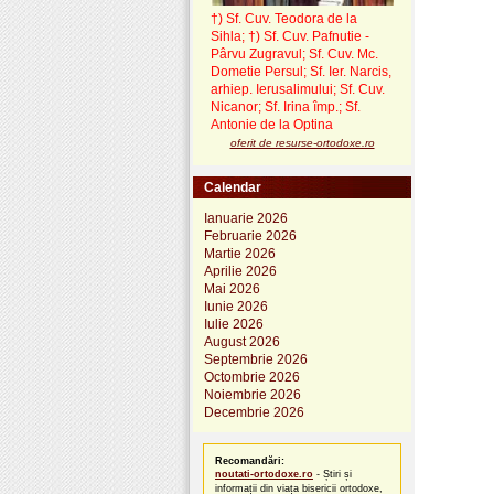
†) Sf. Cuv. Teodora de la
Sihla
;
†) Sf. Cuv. Pafnutie -
Pârvu Zugravul
; Sf. Cuv. Mc.
Dometie Persul; Sf. Ier. Narcis,
arhiep. Ierusalimului; Sf. Cuv.
Nicanor; Sf. Irina împ.; Sf.
Antonie de la Optina
oferit de resurse-ortodoxe.ro
Calendar
Ianuarie 2026
Februarie 2026
Martie 2026
Aprilie 2026
Mai 2026
Iunie 2026
Iulie 2026
August 2026
Septembrie 2026
Octombrie 2026
Noiembrie 2026
Decembrie 2026
Recomandări:
noutati-ortodoxe.ro
- Știri și
informații din viața bisericii ortodoxe,