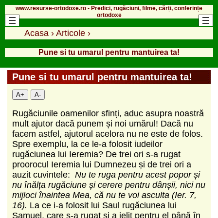
www.resurse-ortodoxe.ro - Predici, rugăciuni, filme, cărți, conferințe
ortodoxe
Acasa
›
Articole
›
Pune si tu umarul pentru mantuirea ta!
Pune si tu umarul pentru mantuirea ta!
A+
A-
Rugăciunile oamenilor sfinți, aduc asupra noastră
mult ajutor dacă punem și noi umărul! Dacă nu
facem astfel, ajutorul acelora nu ne este de folos.
Spre exemplu, la ce le-a folosit iudeilor
rugăciunea lui Ieremia? De trei ori s-a rugat
proorocul Ieremia lui Dumnezeu și de trei ori a
auzit cuvintele:
Nu te ruga pentru acest popor și
nu înălța rugăciune și cerere pentru dânșii, nici nu
mijloci înaintea Mea, că nu te voi asculta (Ier. 7,
16).
La ce i-a folosit lui Saul rugăciunea lui
Samuel, care s-a rugat și a jelit pentru el până în