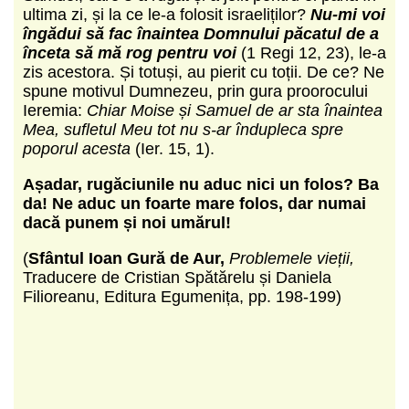
ultima zi, și la ce le-a folosit israeliților?
Nu-mi voi
îngădui să fac înaintea Domnului păcatul de a
înceta să mă rog pentru voi
(1 Regi 12, 23), le-a
zis acestora. Și totuși, au pierit cu toții. De ce? Ne
spune motivul Dumnezeu, prin gura proorocului
Ieremia:
Chiar Moise și Samuel de ar sta înaintea
Mea, sufletul Meu tot nu s-ar îndupleca spre
poporul acesta
(Ier. 15, 1).
Așadar, ru
g
ăciunile nu aduc nici un folos? Ba
da! Ne aduc un foarte mare folos, dar numai
dacă punem și noi umărul!
(
Sfântul Ioan Gură de Aur,
Problemele vieții,
Traducere de Cristian Spătărelu și Daniela
Filioreanu, Editura Egumenița, pp. 198-199)