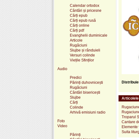
Calendar ortodox
Cântări și pricesne
Cărți epub
Cărți epub rusă
Cărți online
Cărți pdf
Evanghelii duminicale
Articole
Rugăciuni
Slujbe și rânduieli
Versuri colinde
Viețile Sfinților
Audio
Predici
Distribui
Părinți duhovnicești
Rugăciuni
Cântări bisericești
Slujbe
Articolel
Cărți
Rugaciunea
Colinde
Rugaciune
Arhivă emisiuni radio
Troparul S
Foto
Cantare d
Video
Elemente v
Suita litu
Părinți