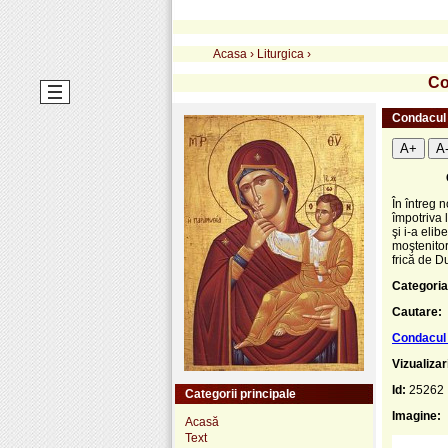
Acasa
›
Liturgica
›
Co
Condacul 
A+
A
În întreg 
împotriva 
şi i-a eli
moştenitor
frică de D
Categoria
Cautare:
Condacul 
Vizualizar
Id:
25262
Categorii principale
Imagine:
Acasă
Text