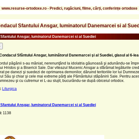
www.resurse-ortodoxe.ro - Predici, rugăciuni, filme, cărți, conferințe ortodoxe
ndacul Sfantului Ansgar, luminatorul Danemarcei si al Sued
Sfantului Ansgar, luminatorul Danemarcei si al Suediei
-
Condacul Sfântului Ansgar, luminătorul Danemarcei şi al Suediei, glasul al 6-lea
nordul păgânii s-au mâniat, nerenunţând la idolatria găunoasă şi adunându-se împ
lui Hristos şi a Bisericii Sale. Dar viteazul Mucenic Ansgar a sfărâmat legăturile cred
berat pe danezi şi suedezi de oprimarea demonilor, dăruind teritoriile lor lui Dumnez
ul Său şi chiar şi cele mai extreme părţi ale Pământului stăpânirii Sale. Pentru ace
umnezeu şi cu cutremur ei L-au slujit, bucurându-se după obiceiul ortodox.
:
Liturgica
Sfantului Ansgar, luminatorul Danemarcei si al Suediei
i:
1138