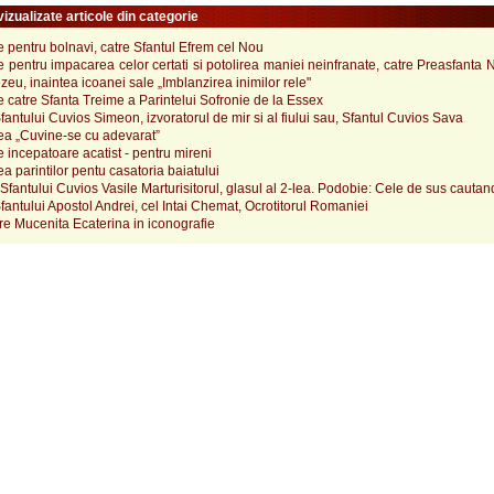
izualizate articole din categorie
pentru bolnavi, catre Sfantul Efrem cel Nou
pentru impacarea celor certati si potolirea maniei neinfranate, catre Preasfanta
u, inaintea icoanei sale „Imblanzirea inimilor rele"
catre Sfanta Treime a Parintelui Sofronie de la Essex
Sfantului Cuvios Simeon, izvoratorul de mir si al fiului sau, Sfantul Cuvios Sava
a „Cuvine-se cu adevarat”
incepatoare acatist - pentru mireni
 parintilor pentu casatoria baiatului
fantului Cuvios Vasile Marturisitorul, glasul al 2-lea. Podobie: Cele de sus cautand
fantului Apostol Andrei, cel Intai Chemat, Ocrotitorul Romaniei
e Mucenita Ecaterina in iconografie