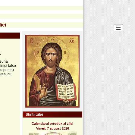
iei
:
reună
inţei false
eu pentru
stea, cu
Sfinții zilei
Calendarul ortodox al zilei
Vineri, 7 august 2026