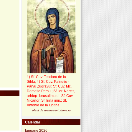
†) Sf. Cuv. Teodora de la
Sihla
;
†) Sf. Cuv. Pafnutie -
Pârvu Zugravul
; Sf. Cuv. Mc.
Dometie Persul; Sf. Ier. Narcis,
arhiep. Ierusalimului; Sf. Cuv.
Nicanor; Sf. Irina împ.; Sf.
Antonie de la Optina
oferit de resurse-ortodoxe.ro
Calendar
Ianuarie 2026