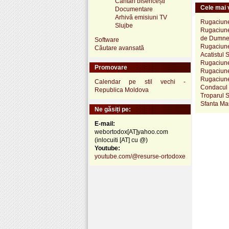
Cântări bisericești
Cele mai v
Documentare
Arhivă emisiuni TV
Rugaciune 
Slujbe
Rugaciune 
de Dumneze
Software
Rugaciune 
Căutare avansată
Acatistul 
Rugaciune
Promovare
Rugaciune 
Rugaciunea
Calendar pe stil vechi -
Condacul S
Republica Moldova
Troparul S
Sfanta Mar
Ne găsiți pe:
E-mail:
webortodox[AT]yahoo.com
(inlocuiti [AT] cu @)
Youtube:
youtube.com/@resurse-ortodoxe