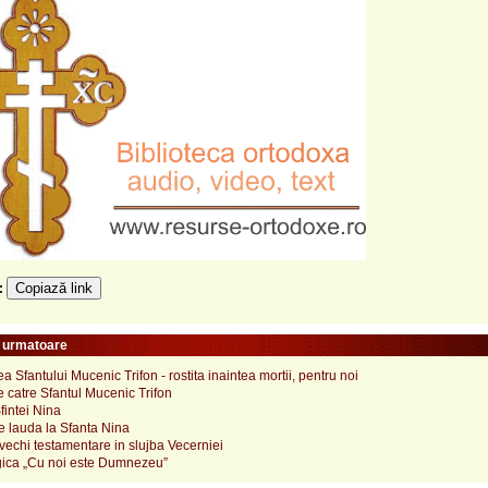
Copiază link
e:
e urmatoare
 Sfantului Mucenic Trifon - rostita inaintea mortii, pentru noi
 catre Sfantul Mucenic Trifon
fintei Nina
e lauda la Sfanta Nina
echi testamentare in slujba Vecerniei
rgica „Cu noi este Dumnezeu”