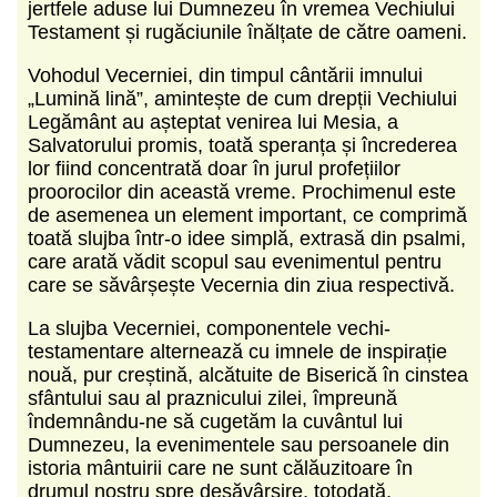
jertfele aduse lui Dumnezeu în vremea Vechiului
Testament și rugăciunile înălțate de către oameni.
Vohodul Vecerniei, din timpul cântării imnului
„Lumină lină”, amintește de cum drepții Vechiului
Legământ au așteptat venirea lui Mesia, a
Salvatorului promis, toată speranța și încrederea
lor fiind concentrată doar în jurul profețiilor
proorocilor din această vreme. Prochimenul este
de asemenea un element important, ce comprimă
toată slujba într-o idee simplă, extrasă din psalmi,
care arată vădit scopul sau evenimentul pentru
care se săvârșește Vecernia din ziua respectivă.
La slujba Vecerniei, componentele vechi-
testamentare alternează cu imnele de inspirație
nouă, pur creștină, alcătuite de Biserică în cinstea
sfântului sau al praznicului zilei, împreună
îndemnându-ne să cugetăm la cuvântul lui
Dumnezeu, la evenimentele sau persoanele din
istoria mântuirii care ne sunt călăuzitoare în
drumul nostru spre desăvârșire, totodată,