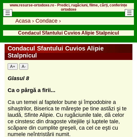
www.resurse-ortodoxe.ro - Predici, rugăciuni, filme, cărți, conferințe
ortodoxe
Acasa
›
Condace
›
Condacul Sfantului Cuvios Alipie Stalpnicul
Condacul Sfantului Cuvios Alipie
Stalpnicul
A+
A-
Glasul 8
Ca o pârgă a firii...
Ca un temei al faptelor bune şi împodobire a
sihaştrilor, Biserica te măreşte pe tine astăzi şi te
laudă, Sfinte Alipie. Cu rugăciunile tale, dă celor
ce cinstesc din dragoste vitejiile şi luptele tale,
scăpare din cumplite greşeli, ca cel ce eşti cu
numele neîntristării numit.