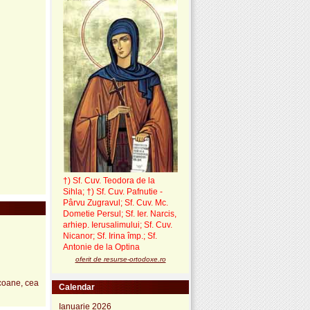
†) Sf. Cuv. Teodora de la
Sihla
;
†) Sf. Cuv. Pafnutie -
Pârvu Zugravul
; Sf. Cuv. Mc.
Dometie Persul; Sf. Ier. Narcis,
arhiep. Ierusalimului; Sf. Cuv.
Nicanor; Sf. Irina împ.; Sf.
Antonie de la Optina
oferit de resurse-ortodoxe.ro
coane, cea
Calendar
Ianuarie 2026