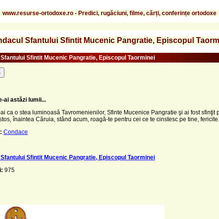
www.resurse-ortodoxe.ro - Predici, rugăciuni, filme, cărți, conferințe ortodoxe
dacul Sfantului Sfintit Mucenic Pangratie, Episcopul Taorm
Sfantului Sfintit Mucenic Pangratie, Episcopul Taorminei
-
-ai astăzi lumii...
-ai ca o stea luminoasă Tavromenienilor, Sfinte Mucenice Pangratie şi ai fost sfinţit 
stos, înaintea Căruia, stând acum, roagă-te pentru cei ce te cinstesc pe tine, fericite
:
Condace
Sfantului Sfintit Mucenic Pangratie, Episcopul Taorminei
i:
975