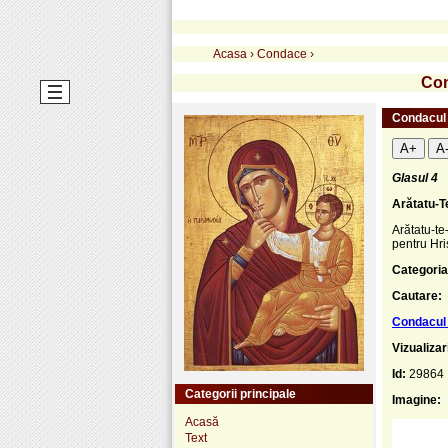
Acasa
›
Condace
›
Con
Condacul 
A+
A
Glasul 4
Arătatu-Te
Arătatu-te
pentru Hri
Categoria
Cautare:
Condacul 
Vizualizar
Id:
29864
Categorii principale
Imagine:
Acasă
Text