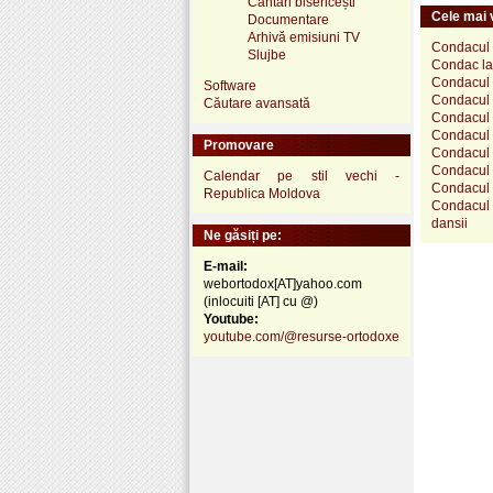
Cântări bisericești
Cele mai v
Documentare
Arhivă emisiuni TV
Condacul S
Slujbe
Condac la
Condacul 
Software
Condacul S
Căutare avansată
Condacul 
Condacul S
Promovare
Condacul 
Condacul S
Calendar pe stil vechi -
Condacul 
Republica Moldova
Condacul S
dansii
Ne găsiți pe:
E-mail:
webortodox[AT]yahoo.com
(inlocuiti [AT] cu @)
Youtube:
youtube.com/@resurse-ortodoxe