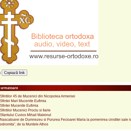
Copiază link
e:
e urmatoare
fintilor 45 de Mucenici din Nicopolea Armeniei
Sfintei Mari Mucenite Eufimia
Sfintei Mucenite Eufimia
fintilor Mucenici Proclu si Ilarie
Sfantului Cuvios Mihail Maleinul
Nascatoarei de Dumnezeu si Pururea Fecioarei Maria la pomenirea cinstitei sale i
odromita”, de la Muntele Athos