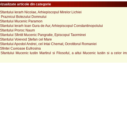
izualizate articole din categorie
fantului Ierarh Nicolae, Arhiepiscopul Mirelor Lichiei
 Praznicul Botezului Domnului
Sfantului Mucenic Paramon
fantului Ierarh Ioan Gura de Aur, Arhiepiscopul Constantinopolului
Sfantului Proroc Naum
fantului Sfintit Mucenic Pangratie, Episcopul Taorminei
Sfantului Voievod Ștefan cel Mare
fantului Apostol Andrei, cel Intai Chemat, Ocrotitorul Romaniei
Sfintei Cuvioase Eufrosina
fantului Mucenic Iustin Martirul si Filosoful, a altui Mucenic Iustin si a celor 