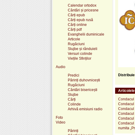
Calendar ortodox
Cântări și pricesne
Cărți epub
Cărți epub rusă
Cărți online
Cărți pdf
Evanghelii duminicale
Articole
Rugăciuni
Slujbe și rânduieli
Versuri colinde
Viețile Sfinților
Audio
Distribui
Predici
Părinți duhovnicești
Rugăciuni
Cântări bisericești
Articolel
Slujbe
Condacul S
Cărți
Condacul 
Colinde
Condacul 
Arhivă emisiuni radio
Condacul S
Foto
Condacul 
Video
Condacul 
numita „Pr
Părinți