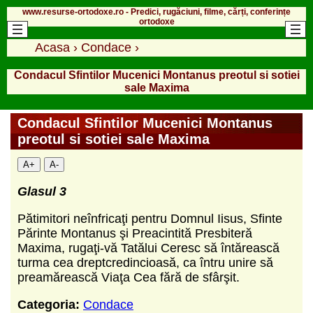
www.resurse-ortodoxe.ro - Predici, rugăciuni, filme, cărți, conferințe
ortodoxe
Acasa
›
Condace
›
Condacul Sfintilor Mucenici Montanus preotul si sotiei
sale Maxima
Condacul Sfintilor Mucenici Montanus
preotul si sotiei sale Maxima
A+
A-
Glasul 3
Pătimitori neînfricaţi pentru Domnul Iisus, Sfinte
Părinte Montanus şi Preacintită Presbiteră
Maxima, rugaţi-vă Tatălui Ceresc să întărească
turma cea dreptcredincioasă, ca întru unire să
preamărească Viaţa Cea fără de sfârşit.
Categoria:
Condace