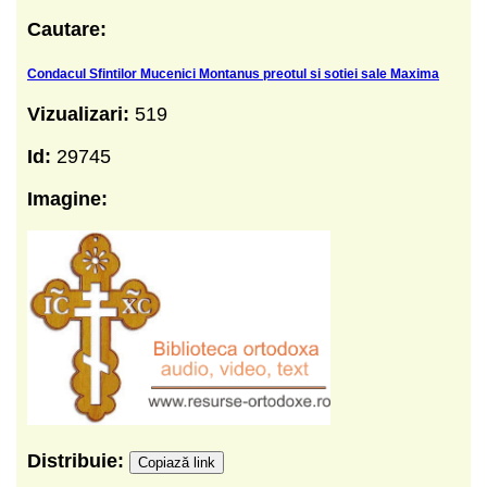
Cautare:
Condacul Sfintilor Mucenici Montanus preotul si sotiei sale Maxima
Vizualizari:
519
Id:
29745
Imagine:
Distribuie:
Copiază link