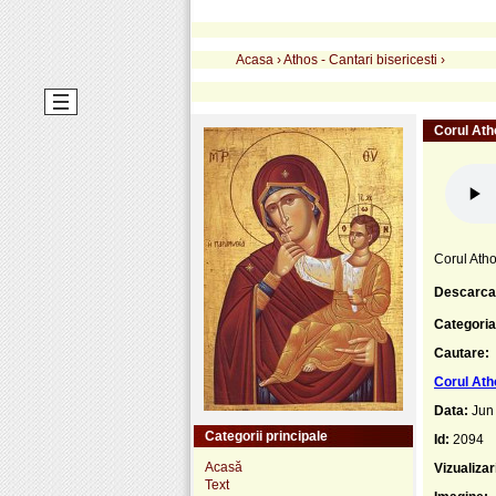
Acasa
›
Athos - Cantari bisericesti
›
Corul Atho
Corul Atho
Descarca
Categoria
Cautare:
Corul Atho
Data:
Jun
Categorii principale
Id:
2094
Acasă
Vizualizar
Text