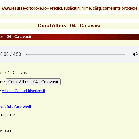
www.resurse-ortodoxe.ro - Predici, rugăciuni, filme, cărți, conferințe ortodoxe
Corul Athos - 04 - Catavasii
s - 04 - Catavasii
s - 04 - Catavasii
Corul Athos - 04 - Catavasii
re:
:
Athos - Cantari bisericesti
s - 04 - Catavasii
 13, 2013
i:
1641