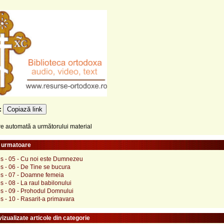
Copiază link
e:
 automată a următorului material
e urmatoare
os - 05 - Cu noi este Dumnezeu
s - 06 - De Tine se bucura
os - 07 - Doamne femeia
s - 08 - La raul babilonului
os - 09 - Prohodul Domnului
s - 10 - Rasarit-a primavara
izualizate articole din categorie