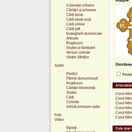
Imagine:
Calendar ortodox
Cântări și pricesne
Cărți epub
Cărți epub rusă
Cărți online
Cărți pdf
Evanghelii duminicale
Articole
Rugăciuni
Slujbe și rânduieli
Versuri colinde
Viețile Sfinților
Distribui
Audio
Predici
Redare
Părinți duhovnicești
Rugăciuni
Articolel
Cântări bisericești
Slujbe
Corul Ath
Cărți
Corul Atho
Colinde
Corul Ath
Arhivă emisiuni radio
Corul Atho
Corul Ath
Foto
Corul Atho
Video
Părinți
Cele mai v