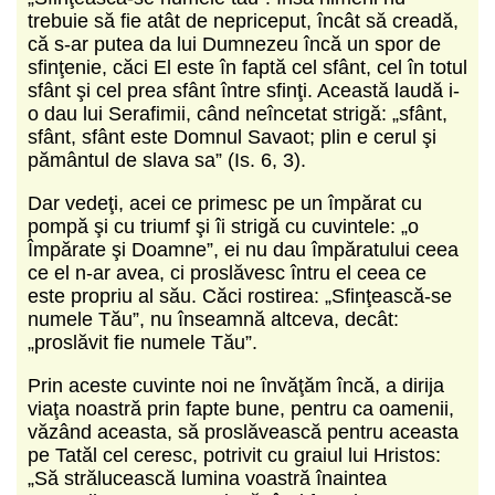
trebuie să fie atât de nepriceput, încât să creadă,
că s-ar putea da lui Dumnezeu încă un spor de
sfinţenie, căci El este în faptă cel sfânt, cel în totul
sfânt şi cel prea sfânt între sfinţi. Această laudă i-
o dau lui Serafimii, când neîncetat strigă: „sfânt,
sfânt, sfânt este Domnul Savaot; plin e cerul şi
pământul de slava sa” (Is. 6, 3).
Dar vedeţi, acei ce primesc pe un împărat cu
pompă şi cu triumf şi îi strigă cu cuvintele: „o
Împărate şi Doamne”, ei nu dau împăratului ceea
ce el n-ar avea, ci proslăvesc întru el ceea ce
este propriu al său. Căci rostirea: „Sfinţească-se
numele Tău”, nu înseamnă altceva, decât:
„proslăvit fie numele Tău”.
Prin aceste cuvinte noi ne învăţăm încă, a dirija
viaţa noastră prin fapte bune, pentru ca oamenii,
văzând aceasta, să proslăvească pentru aceasta
pe Tatăl cel ceresc, potrivit cu graiul lui Hristos:
„Să strălucească lumina voastră înaintea