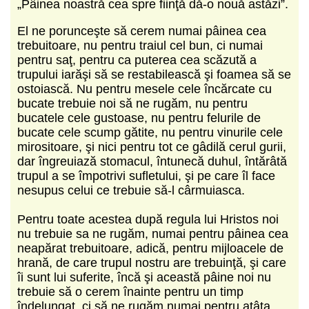
„Pâinea noastră cea spre fiinţă dă-o nouă astăzi”.
El ne porunceşte să cerem numai pâinea cea
trebuitoare, nu pentru traiul cel bun, ci numai
pentru saţ, pentru ca puterea cea scăzută a
trupului iarăşi să se restabilească şi foamea să se
ostoiască. Nu pentru mesele cele încărcate cu
bucate trebuie noi să ne rugăm, nu pentru
bucatele cele gustoase, nu pentru felurile de
bucate cele scump gătite, nu pentru vinurile cele
mirositoare, şi nici pentru tot ce gâdilă cerul gurii,
dar îngreuiază stomacul, întunecă duhul, întărâtă
trupul a se împotrivi sufletului, şi pe care îl face
nesupus celui ce trebuie să-l cârmuiasca.
Pentru toate acestea după regula lui Hristos noi
nu trebuie sa ne rugăm, numai pentru pâinea cea
neapărat trebuitoare, adică, pentru mijloacele de
hrană, de care trupul nostru are trebuinţă, şi care
îi sunt lui suferite, încă şi această pâine noi nu
trebuie să o cerem înainte pentru un timp
îndelungat, ci să ne rugăm numai pentru atâta,