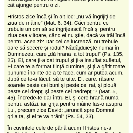
cât ajunge pentru o zi.
Hristos zice încă şi în alt loc: „nu vă îngrijiţi de
ziua de mâine” (Mat. 6, 34). Căci pentru ce
trebuie un om să se îngrijească încă şi pentru
ziua cea viitoare, când el nu ştie, dacă va trăi încă
pentru acea zi? Dar cel ce lucrează, nu trebuie
oare să secere şi rodul? Nădăjduieşte numai în
Dumnezeu, care „dă hrana la tot trupul” (Ps. 135,
25). El, care ţi-a dat trupul şi ţi-a insuflat sufletul,
El care te-a format fiinţă cuminte, şi ţi-a gătit toate
bunurile înainte de a te face, cum ar putea acum,
după ce te-a făcut, să te uite, El, care, răsare
soarele peste cei buni şi peste cei rai, şi plouă
peste cei drepţi şi peste cei nedrepţi”? (Mat. 5,
45). încrede-te dar întru El, şi cere hrană numai
pentru astăzi; iar grija pentru mâine las-o asupra
Lui, precum zice David: „aruncă spre Domnul
grija ta, şi el te va hrăni” (Ps. 54, 23).
În cuvintele cele de până acum Hristos ne-a