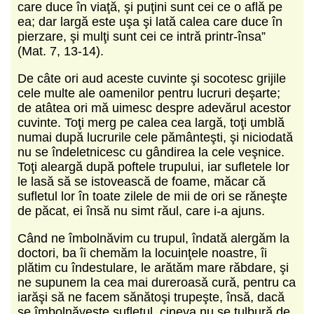
care duce în viaţă, şi puţini sunt cei ce o află pe
ea; dar largă este uşa şi lată calea care duce în
pierzare, şi mulţi sunt cei ce intră printr-însa”
(Mat. 7, 13-14).
De câte ori aud aceste cuvinte şi socotesc grijile
cele multe ale oamenilor pentru lucruri deşarte;
de atâtea ori mă uimesc despre adevărul acestor
cuvinte. Toţi merg pe calea cea largă, toţi umblă
numai după lucrurile cele pământeşti, şi niciodată
nu se îndeletnicesc cu gândirea la cele veşnice.
Toţi aleargă după poftele trupului, iar sufletele lor
le lasă să se istovească de foame, măcar că
sufletul lor în toate zilele de mii de ori se răneşte
de păcat, ei însă nu simt răul, care i-a ajuns.
Când ne îmbolnăvim cu trupul, îndată alergăm la
doctori, ba îi chemăm la locuinţele noastre, îi
plătim cu îndestulare, le arătăm mare răbdare, şi
ne supunem la cea mai dureroasă cură, pentru ca
iarăşi să ne facem sănătoşi trupeşte, însă, dacă
se îmbolnăveşte sufletul, cineva nu se tulbură de