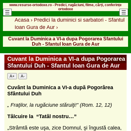
www.resurse-ortodoxe.ro - Predici, rugăciuni, filme, cărți, conferințe
ortodoxe
Acasa
›
Predici la duminici si sarbatori - Sfantul
Ioan Gura de Aur
›
Cuvant la Duminica a VI-a dupa Pogorarea Sfantului
Duh - Sfantul Ioan Gura de Aur
Cuvant la Duminica a VI-a dupa Pogorarea
Sfantului Duh - Sfantul Ioan Gura de Aur
A+
A-
Cuvânt la Duminica a VI-a după Pogorârea
Sfântului Duh
„ Fraţilor, la rugăciune stăruiţi!” (Rom. 12, 12)
Tâlcuire la “Tatăl nostru…”
„Strâmtă este uşa, zice Domnul, şi îngustă calea,