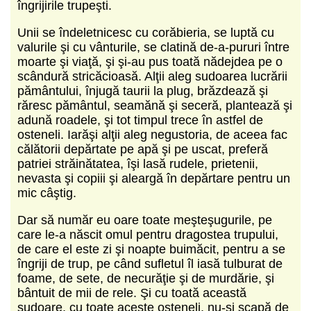
îngrijirile trupeşti.
Unii se îndeletnicesc cu corăbieria, se luptă cu
valurile şi cu vânturile, se clatină de-a-pururi între
moarte şi viaţă, şi şi-au pus toată nădejdea pe o
scândură stricăcioasă. Alţii aleg sudoarea lucrării
pământului, înjugă taurii la plug, brăzdează şi
răresc pământul, seamănă şi seceră, plantează şi
adună roadele, şi tot timpul trece în astfel de
osteneli. Iarăşi alţii aleg negustoria, de aceea fac
călătorii depărtate pe apă şi pe uscat, preferă
patriei străinătatea, îşi lasă rudele, prietenii,
nevasta şi copiii şi aleargă în depărtare pentru un
mic câştig.
Dar să număr eu oare toate meşteşugurile, pe
care le-a născit omul pentru dragostea trupului,
de care el este zi şi noapte buimăcit, pentru a se
îngriji de trup, pe când sufletul îl iasă tulburat de
foame, de sete, de necurăţie şi de murdărie, şi
bântuit de mii de rele. Şi cu toată această
sudoare, cu toate aceste osteneli, nu-şi scapă de