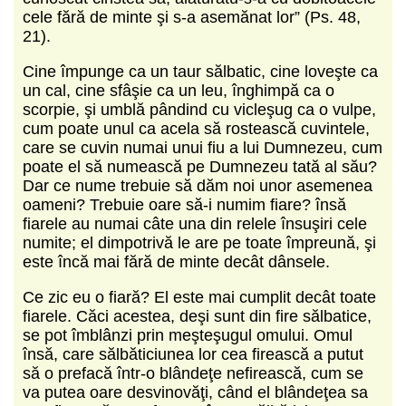
cele fără de minte şi s-a asemănat lor” (Ps. 48,
21).
Cine împunge ca un taur sălbatic, cine loveşte ca
un cal, cine sfâşie ca un leu, înghimpă ca o
scorpie, şi umblă pândind cu vicleşug ca o vulpe,
cum poate unul ca acela să rostească cuvintele,
care se cuvin numai unui fiu a lui Dumnezeu, cum
poate el să numească pe Dumnezeu tată al său?
Dar ce nume trebuie să dăm noi unor asemenea
oameni? Trebuie oare să-i numim fiare? însă
fiarele au numai câte una din relele însuşiri cele
numite; el dimpotrivă le are pe toate împreună, şi
este încă mai fără de minte decât dânsele.
Ce zic eu o fiară? El este mai cumplit decât toate
fiarele. Căci acestea, deşi sunt din fire sălbatice,
se pot îmblânzi prin meşteşugul omului. Omul
însă, care sălbăticiunea lor cea firească a putut
să o prefacă într-o blândeţe nefirească, cum se
va putea oare desvinovăţi, când el blândeţea sa