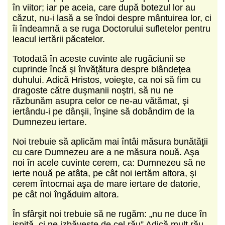
în viitor; iar pe aceia, care după botezul lor au
căzut, nu-i lasă a se îndoi despre mântuirea lor, ci
îi îndeamnă a se ruga Doctorului sufletelor pentru
leacul iertării păcatelor.
Totodată în aceste cuvinte ale rugăciunii se
cuprinde încă şi învăţătura despre blândeţea
duhului. Adică Hristos, voieşte, ca noi să fim cu
dragoste către duşmanii noştri, să nu ne
răzbunăm asupra celor ce ne-au vătămat, şi
iertându-i pe dânşii, înşine să dobândim de la
Dumnezeu iertare.
Noi trebuie să aplicăm mai întâi măsura bunătăţii
cu care Dumnezeu are a ne măsura nouă. Aşa
noi în acele cuvinte cerem, ca: Dumnezeu să ne
ierte nouă pe atâta, pe cât noi iertăm altora, şi
cerem întocmai aşa de mare iertare de datorie,
pe cât noi îngăduim altora.
În sfârşit noi trebuie să ne rugăm: „nu ne duce în
ispită, ci ne izbăveşte de cel rău” Adică mult rău