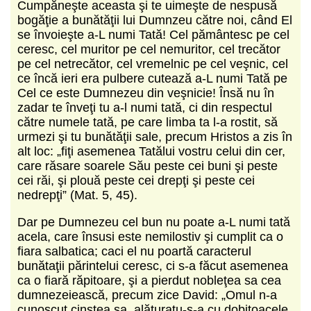
Cumpăneşte aceasta şi te uimeşte de nespusă
bogăţie a bunătăţii lui Dumnzeu către noi, când El
se învoieşte a-L numi Tată! Cel pământesc pe cel
ceresc, cel muritor pe cel nemuritor, cel trecător
pe cel netrecător, cel vremelnic pe cel veşnic, cel
ce încă ieri era pulbere cutează a-L numi Tată pe
Cel ce este Dumnezeu din veşnicie! Însă nu în
zadar te înveţi tu a-l numi tată, ci din respectul
către numele tată, pe care limba ta l-a rostit, să
urmezi şi tu bunătăţii sale, precum Hristos a zis în
alt loc: „fiţi asemenea Tatălui vostru celui din cer,
care răsare soarele Său peste cei buni şi peste
cei răi, şi plouă peste cei drepţi şi peste cei
nedrepţi” (Mat. 5, 45).
Dar pe Dumnezeu cel bun nu poate a-L numi tată
acela, care însusi este nemilostiv şi cumplit ca o
fiara salbatica; caci el nu poartă caracterul
bunătaţii părintelui ceresc, ci s-a făcut asemenea
ca o fiară răpitoare, şi a pierdut nobleţea sa cea
dumnezeiească, precum zice David: „Omul n-a
cunoscut cinstea sa, alăturatu-s-a cu dobitoacele