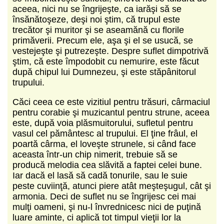
aceea, nici nu se îngrijeşte, ca iarăşi să se
însănătoşeze, deşi noi ştim, că trupul este
trecător şi muritor şi se aseamănă cu florile
primăverii. Precum ele, aşa şi el se usucă, se
vestejeşte şi putrezeşte. Despre suflet dimpotrivă
ştim, că este împodobit cu nemurire, este făcut
după chipul lui Dumnezeu, şi este stăpânitorul
trupului.
Căci ceea ce este vizitiul pentru trăsuri, cârmaciul
pentru corabie şi muzicantul pentru strune, aceea
este, după voia plăsmuitorului, sufletul pentru
vasul cel pământesc al trupului. El ţine frâul, el
poartă cârma, el loveşte strunele, si când face
aceasta într-un chip nimerit, trebuie să se
producă melodia cea slăvită a faptei celei bune.
Iar dacă el lasă să cadă tonurile, sau le suie
peste cuviinţă, atunci piere atât meşteşugul, cât şi
armonia. Deci de suflet nu se îngrijesc cei mai
mulţi oameni, şi nu-l învrednicesc nici de puţină
luare aminte, ci aplică tot timpul vieţii lor la