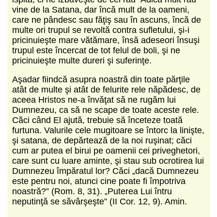
vine de la Satana, dar încă mult de la oameni,
care ne pândesc sau făţiş sau în ascuns, încă de
multe ori trupul se revoltă contra sufletului, şi-i
pricinuieşte mare vătămare, însă adeseori însuşi
trupul este încercat de tot felul de boli, şi ne
pricinuieşte multe dureri şi suferinţe.
Aşadar fiindcă asupra noastră din toate părţile
atât de multe şi atât de felurite rele năpădesc, de
aceea Hristos ne-a învăţat să ne rugăm lui
Dumnezeu, ca să ne scape de toate aceste rele.
Căci când El ajută, trebuie să înceteze toată
furtuna. Valurile cele mugitoare se întorc la linişte,
şi satana, de depărtează de la noi ruşinat; căci
cum ar putea el birui pe oamenii cei priveghetori,
care sunt cu luare aminte, şi stau sub ocrotirea lui
Dumnezeu împăratul lor? Căci „dacă Dumnezeu
este pentru noi, atunci cine poate fi împotriva
noastră?” (Rom. 8, 31). „Puterea Lui întru
neputinţă se săvârşeşte” (II Cor. 12, 9). Amin.