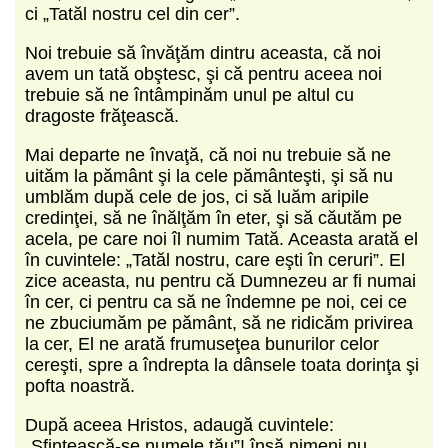
ci „Tatăl nostru cel din cer”.
Noi trebuie să învăţăm dintru aceasta, că noi
avem un tată obştesc, şi că pentru aceea noi
trebuie să ne întâmpinăm unul pe altul cu
dragoste frăţească.
Mai departe ne învaţă, că noi nu trebuie să ne
uităm la pământ şi la cele pământeşti, şi să nu
umblăm după cele de jos, ci să luăm aripile
credinţei, să ne înălţăm în eter, şi să căutăm pe
acela, pe care noi îl numim Tată. Aceasta arată el
în cuvintele: „Tatăl nostru, care eşti în ceruri”. El
zice aceasta, nu pentru că Dumnezeu ar fi numai
în cer, ci pentru ca să ne îndemne pe noi, cei ce
ne zbuciumăm pe pământ, să ne ridicăm privirea
la cer, El ne arată frumuseţea bunurilor celor
cereşti, spre a îndrepta la dânsele toata dorinţa şi
pofta noastră.
După aceea Hristos, adaugă cuvintele:
„Sfinţească-se numele tău”! însă nimeni nu