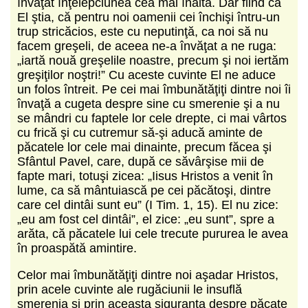
învăţat înţelepciunea cea mai înaltă. Dar fiind că
El ştia, că pentru noi oamenii cei închişi întru-un
trup stricăcios, este cu neputinţă, ca noi să nu
facem greşeli, de aceea ne-a învăţat a ne ruga:
„iartă nouă greşelile noastre, precum şi noi iertăm
greşiţilor noştri!” Cu aceste cuvinte El ne aduce
un folos întreit. Pe cei mai îmbunătăţiţi dintre noi îi
învaţă a cugeta despre sine cu smerenie şi a nu
se mândri cu faptele lor cele drepte, ci mai vârtos
cu frică şi cu cutremur să-şi aducă aminte de
păcatele lor cele mai dinainte, precum făcea şi
Sfântul Pavel, care, după ce săvârşise mii de
fapte mari, totuşi zicea: „Iisus Hristos a venit în
lume, ca să mântuiască pe cei păcătoşi, dintre
care cel dintâi sunt eu” (I Tim. 1, 15). El nu zice:
„eu am fost cel dintâi”, el zice: „eu sunt”, spre a
arăta, că păcatele lui cele trecute pururea le avea
în proaspătă amintire.
Celor mai îmbunătăţiţi dintre noi aşadar Hristos,
prin acele cuvinte ale rugăciunii le insuflă
smerenia şi prin aceasta siguranţa despre păcate