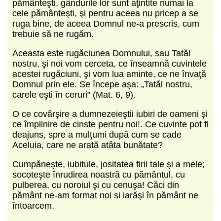
pământeşti, gândurile lor sunt aţintite numai la
cele pământeşti, şi pentru aceea nu pricep a se
ruga bine, de aceea Domnul ne-a prescris, cum
trebuie să ne rugăm.
Aceasta este rugăciunea Domnului, sau Tatăl
nostru, şi noi vom cerceta, ce înseamnă cuvintele
acestei rugăciuni, şi vom lua aminte, ce ne învaţă
Domnul prin ele. Se începe aşa: „Tatăl nostru,
carele eşti în ceruri” (Mat. 6, 9).
O ce covârşire a dumnezeieştii iubiri de oameni şi
ce împlinire de cinste pentru noi!. Ce cuvinte pot fi
deajuns, spre a mulţumi după cum se cade
Aceluia, care ne arată atâta bunătate?
Cumpăneşte, iubitule, jositatea firii tale şi a mele;
socoteşte înrudirea noastră cu pământul, cu
pulberea, cu noroiul şi cu cenuşa! Căci din
pământ ne-am format noi si iarăşi în pământ ne
întoarcem.