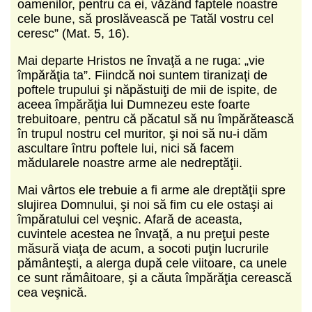
oamenilor, pentru ca ei, văzând faptele noastre
cele bune, să proslăvească pe Tatăl vostru cel
ceresc” (Mat. 5, 16).
Mai departe Hristos ne învaţă a ne ruga: „vie
împărăţia ta”. Fiindcă noi suntem tiranizaţi de
poftele trupului şi năpăstuiţi de mii de ispite, de
aceea împărăţia lui Dumnezeu este foarte
trebuitoare, pentru că păcatul să nu împărătească
în trupul nostru cel muritor, şi noi să nu-i dăm
ascultare întru poftele lui, nici să facem
mădularele noastre arme ale nedreptăţii.
Mai vârtos ele trebuie a fi arme ale dreptăţii spre
slujirea Domnului, şi noi să fim cu ele ostaşi ai
împăratului cel veşnic. Afară de aceasta,
cuvintele acestea ne învaţă, a nu preţui peste
măsură viaţa de acum, a socoti puţin lucrurile
pământeşti, a alerga după cele viitoare, ca unele
ce sunt rămâitoare, şi a căuta împărăţia cerească
cea veşnică.