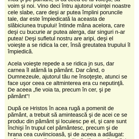
voim şi noi. Vino deci întru ajutorul voinţei noastre
cele slabe, care deşi ar putea împlini poruncile
tale, dar este împiedicată la aceasta de
slăbiciunea trupului! întinde mâna acelora, care
deşi cu bucurie ar putea alerga, dar singuri n-ar
putea! Deşi sufletul nostru are aripi, deşi el
voieşte a se ridica la cer, însă greutatea trupului îl
împiedică.
Acela voieşte repede a se ridica jn sus, dar
carnea îl atârnă la pământ. Dar când, o
Dumnezeule, ajutorul tău ne însoţeşte, atunci se
face uşor ceea ce altminterea era cu neputinţă.
De aceea „fie voia ta, precum în cer, şi pe
pământ”!
După ce Hristos în acea rugă a pomenit de
pământ, a trebuit să amintească şi de acei ce se
produc din pământ şi locuiesc pe el, şi care sunt
închişi în trupul cel pământesc, precum şi de
hrana cea cuviincioasă, şi de aceea a adăugat: