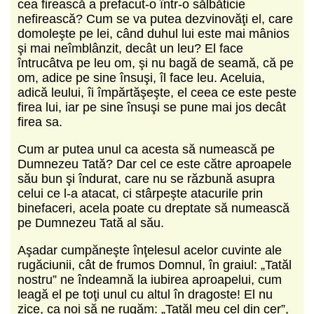
cea firească a prefacut-o într-o sălbăticie
nefirească? Cum se va putea dezvinovăţi el, care
domoleşte pe lei, când duhul lui este mai mânios
şi mai neîmblânzit, decât un leu? El face
întrucâtva pe leu om, şi nu bagă de seamă, că pe
om, adice pe sine însuşi, îl face leu. Aceluia,
adică leului, îi împărtăşeşte, el ceea ce este peste
firea lui, iar pe sine însuşi se pune mai jos decât
firea sa.
Cum ar putea unul ca acesta să numească pe
Dumnezeu Tată? Dar cel ce este către aproapele
său bun şi îndurat, care nu se răzbună asupra
celui ce l-a atacat, ci stârpeşte atacurile prin
binefaceri, acela poate cu dreptate să numească
pe Dumnezeu Tată al său.
Aşadar cumpăneşte înţelesul acelor cuvinte ale
rugăciunii, cât de frumos Domnul, în graiul: „Tatăl
nostru” ne îndeamnă la iubirea aproapelui, cum
leagă el pe toţi unul cu altul în dragoste! El nu
zice, ca noi să ne rugăm: „Tatăl meu cel din cer”,