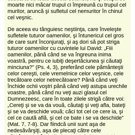
moarte nici măcar trupul ci împreună cu trupul cel
muritor, aruncă şi sufletul cel nemuritor în chinul
cel veşnic.
De aceea eu tânguiesc neştiinţa, care înveleşte
sufletele tuturor oamenilor, şi întunericul cel gros
de care sunt înconjuraţi, şi aş dori să pot striga
tuturor oamenilor cu cuvintele lui David: „Fiii
oamenilor, până când se va îngreuna inima
voastră, pentru ce iubiţi deşertăciunea şi căutaţi
minciuna?” (Ps. 4, 3), preferând cele pământeşti
celor cereşti, cele vremelnice celor veşnice, cele
trecătoare celor netrecătoare? Până când veţi
închide ochii voştri până când veţi astupa urechile
voastre, până când nu veţi auzi glasul cel
Dumnezeesc, care în toate zilele strigă către voi:
„Cereţi şi se va da vouă, căutaţi şi veţi afla, bateţi
şi se va deschide vouă; căci tot cel ce cere ia, şi
cel ce caută află, şi cel ce bate i se va deschide”
(Mat. 7, 7-8). Dar fiindcă unii sunt aşa de
nedesăvârşiţi, aşa de plecaţi către cele