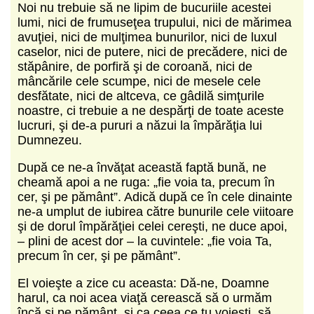
Noi nu trebuie să ne lipim de bucuriile acestei
lumi, nici de frumuseţea trupului, nici de mărimea
avuţiei, nici de mulţimea bunurilor, nici de luxul
caselor, nici de putere, nici de precădere, nici de
stăpânire, de porfiră şi de coroană, nici de
mâncările cele scumpe, nici de mesele cele
desfătate, nici de altceva, ce gâdilă simţurile
noastre, ci trebuie a ne despărţi de toate aceste
lucruri, şi de-a pururi a năzui la împărăţia lui
Dumnezeu.
După ce ne-a învăţat această faptă bună, ne
cheamă apoi a ne ruga: „fie voia ta, precum în
cer, şi pe pământ”. Adică după ce în cele dinainte
ne-a umplut de iubirea către bunurile cele viitoare
şi de dorul împărăţiei celei cereşti, ne duce apoi,
– plini de acest dor – la cuvintele: „fie voia Ta,
precum în cer, şi pe pământ”.
El voieşte a zice cu aceasta: Dă-ne, Doamne
harul, ca noi acea viaţă cerească să o urmăm
încă şi pe pământ, si ca ceea ce tu voieşti, să