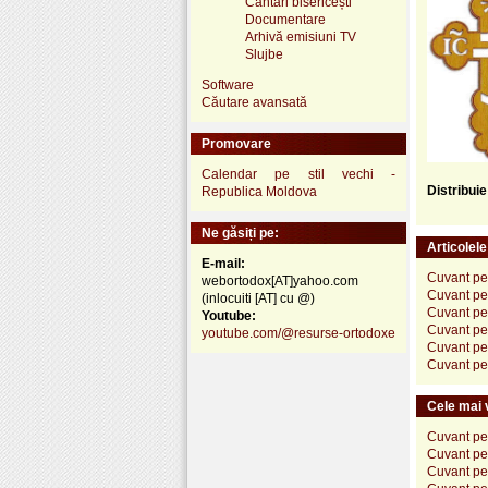
Cântări bisericești
Documentare
Arhivă emisiuni TV
Slujbe
Software
Căutare avansată
Promovare
Calendar pe stil vechi -
Distribui
Republica Moldova
Ne găsiți pe:
Articolel
E-mail:
Cuvant pen
webortodox[AT]yahoo.com
Cuvant pen
(inlocuiti [AT] cu @)
Cuvant pen
Youtube:
Cuvant pen
youtube.com/@resurse-ortodoxe
Cuvant pen
Cuvant pen
Cele mai v
Cuvant pen
Cuvant pen
Cuvant pen