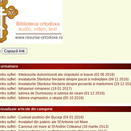
Copiază link
e:
e urmatoare
tru suflet - Intelesurile duhovnicesti ale clopotului si toacei (02 06 2016)
tru suflet - Invataturile Sfantului Nectarie despre pacat si indreptare (09 11 2016)
tru suflet - Invataturile Sfantului Nectarie despre pocainta si marturisire (19 12 20
tru suflet - Isihasmul romanesc (19 01 2017)
tru suflet - Iubirea de Dumnezeu si iubirea de neam (01 12 2016)
tru suflet - Iubirea vrajmasilor, o utopie (05 10 2016)
izualizate articole din categorie
tru suflet - Cuviosii pustnici din Bucegi (04 01 2016)
tru suflet - Invataturi din pateric ale Sf Antonie cel Mare
tru suflet - Canonul cel mare al Sf Andrei Criteanul (18 martie 2013)