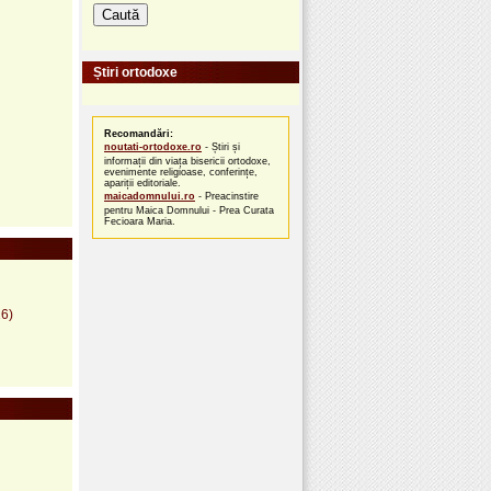
Știri ortodoxe
Recomandări:
noutati-ortodoxe.ro
- Știri și
informații din viața bisericii ortodoxe,
evenimente religioase, conferințe,
apariții editoriale.
maicadomnului.ro
- Preacinstire
pentru Maica Domnului - Prea Curata
Fecioara Maria.
16)