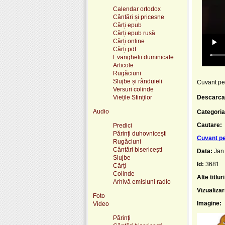
Calendar ortodox
Cântări și pricesne
Cărți epub
Cărți epub rusă
Cărți online
Cărți pdf
Evanghelii duminicale
Articole
Rugăciuni
Slujbe și rânduieli
Cuvant pen
Versuri colinde
Viețile Sfinților
Descarca
Audio
Categoria
Cautare:
Predici
Părinți duhovnicești
Cuvant pen
Rugăciuni
Cântări bisericești
Data:
Jan
Slujbe
Id:
3681
Cărți
Colinde
Alte titluri
Arhivă emisiuni radio
Vizualizar
Foto
Imagine:
Video
Părinți