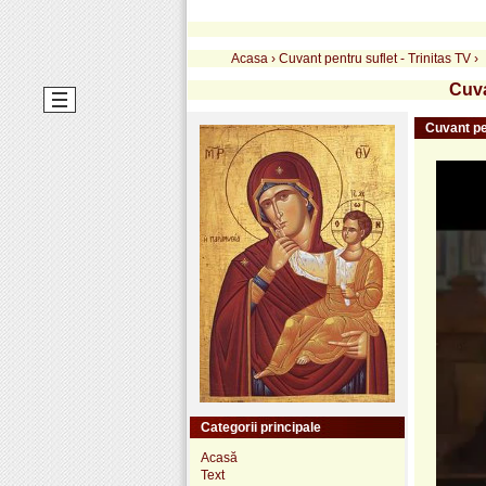
Acasa
›
Cuvant pentru suflet - Trinitas TV
›
Cuva
Cuvant pen
Categorii principale
Acasă
Text