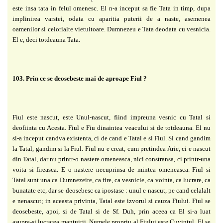
este insa tata in felul omenesc. El n-a inceput sa fie Tata in timp, dupa
implinirea varstei, odata cu aparitia puterii de a naste, asemenea
oamenilor si celorlalte vietuitoare. Dumnezeu e Tata deodata cu vesnicia.
El e, deci totdeauna Tata.
103. Prin ce se deosebeste mai de aproape Fiul ?
Fiul este nascut, este Unul-nascut, fiind impreuna vesnic cu Tatal si
deofiinta cu Acesta. Fiul e Fiu dinaintea veacului si de totdeauna. El nu
si-a inceput candva existenta, ci de cand e Tatal e si Fiul. Si cand gandim
la Tatal, gandim si la Fiul. Fiul nu e creat, cum pretindea Arie, ci e nascut
din Tatal, dar nu printr-o nastere omeneasca, nici constransa, ci printr-una
voita si fireasca. E o nastere necuprinsa de mintea omeneasca. Fiul si
Tatal sunt una ca Dumnezeire, ca fire, ca vesnicie, ca vointa, ca lucrare, ca
bunatate etc, dar se deosebesc ca ipostase : unul e nascut, pe cand celalalt
e nenascut; in aceasta privinta, Tatal este izvorul si cauza Fiului. Fiul se
deosebeste, apoi, si de Tatal si de Sf. Duh, prin aceea ca El si-a luat
asupra-si lucrarea mantuirii. Numele propriu al Fiului este Cuvintul. El se