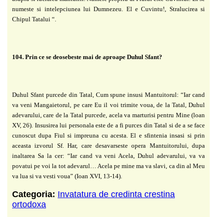
numeste si intelepciunea lui Dumnezeu. El e Cuvintu!, Stralucirea si
Chipul Tatalui “.
104. Prin ce se deosebeste mai de aproape Duhul Sfant?
Duhul Sfant purcede din Tatal, Cum spune insusi Mantuitorul: “Iar cand
va veni Mangaietorul, pe care Eu il voi trimite voua, de la Tatal, Duhul
adevarului, care de la Tatal purcede, acela va marturisi pentru Mine (loan
XV, 26). Insusirea lui personala este de a fi purces din Tatal si de a se face
cunoscut dupa Fiul si impreuna cu acesta. El e sfintenia insasi si prin
aceasta izvorul Sf. Har, care desavarseste opera Mantuitorului, dupa
inaltarea Sa la cer: “Iar cand va veni Acela, Duhul adevarului, va va
povatui pe voi la tot adevarul… Acela pe mine ma va slavi, ca din al Meu
va lua si va vesti voua” (Ioan XVI, 13-14).
Categoria:
Invatatura de credinta crestina
ortodoxa