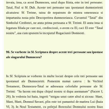
invata, insa, ca acest Dumnezeu, unul dupa fiinta, este in trei persoane:
Tatal, Fiul si Sf. Duh. Aceste trei persoane sau ipostasuri dumnezeiesti
alcatuiesc Sf. Treime, taina de nepatruns de mintea omeneasca si
impartasita noua prin Descoperirea dumnezeiasca. Cuvantul “Tatal” din
Simbolul Credintei, ne arata prima persoana a Sf. Treimi. El arata insa si
legatura filiala pe care noi, credinciosii, o avem cu El, caci El este “Tatal
nostru”, asa cum spunem la inceputul Rugaciunii Domnesti.
96. Se vorbeste in Sf. Scriptura despre aceste trei persoane sau ipostase
ale singurului Dumnezeu?
In Sf. Scriptura se vorbeste in multe locuri despre cele trei persoane sau
ipostasuri ale Dumnezeirii. Pomenim numai cateva : In Vechiul
Testament, Dumnezeu-Tatal se adreseaza celorlalte persoane ale Sf.
Treimi: “Sa facem om dupa chipul nostru si dupa asemanare” (Facere I,
26). In vedenia lui Isaia, ingerii “strigau unut catre altul si ziceau: Sfant,
Sfant, Sfant, Domnul Savaot, plin este tot pamantul de marirea Lui (Isaia
VI, 3). In Noul Testament, cu prilejul Botezului Domnului nostru Iisus