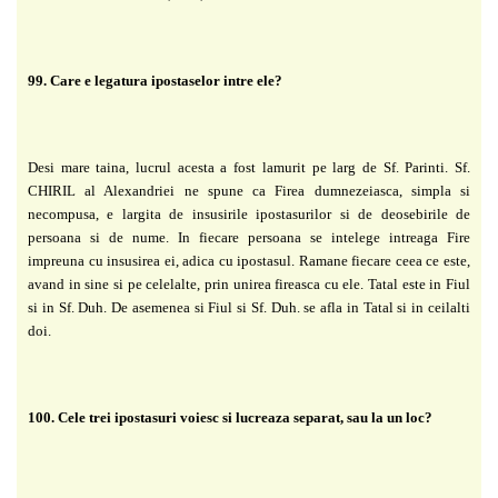
99. Care e legatura ipostaselor intre ele?
Desi mare taina, lucrul acesta a fost lamurit pe larg de Sf. Parinti. Sf.
CHIRIL al Alexandriei ne spune ca Firea dumnezeiasca, simpla si
necompusa, e largita de insusirile ipostasurilor si de deosebirile de
persoana si de nume. In fiecare persoana se intelege intreaga Fire
impreuna cu insusirea ei, adica cu ipostasul. Ramane fiecare ceea ce este,
avand in sine si pe celelalte, prin unirea fireasca cu ele. Tatal este in Fiul
si in Sf. Duh. De asemenea si Fiul si Sf. Duh. se afla in Tatal si in ceilalti
doi.
100. Cele trei ipostasuri voiesc si lucreaza separat, sau la un loc?