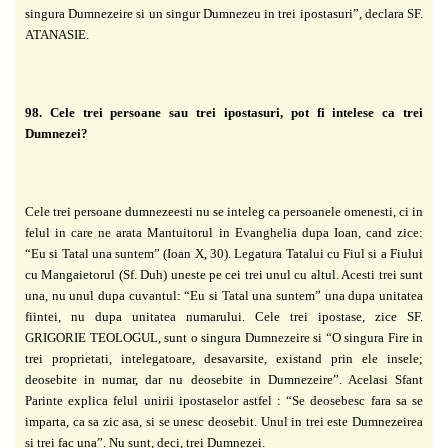
singura Dumnezeire si un singur Dumnezeu in trei ipostasuri”, declara SF.
ATANASIE.
98. Cele trei persoane sau trei ipostasuri, pot fi intelese ca trei
Dumnezei?
Cele trei persoane dumnezeesti nu se inteleg ca persoanele omenesti, ci in
felul in care ne arata Mantuitorul in Evanghelia dupa Ioan, cand zice:
“Eu si Tatal una suntem” (Ioan X, 30). Legatura Tatalui cu Fiul si a Fiului
cu Mangaietorul (Sf. Duh) uneste pe cei trei unul cu altul. Acesti trei sunt
una, nu unul dupa cuvantul: “Eu si Tatal una suntem” una dupa unitatea
fiintei, nu dupa unitatea numarului. Cele trei ipostase, zice SF.
GRIGORIE TEOLOGUL, sunt o singura Dumnezeire si “O singura Fire in
trei proprietati, intelegatoare, desavarsite, existand prin ele insele;
deosebite in numar, dar nu deosebite in Dumnezeire”. Acelasi Sfant
Parinte explica felul unirii ipostaselor astfel : “Se deosebesc fara sa se
imparta, ca sa zic asa, si se unesc deosebit. Unul in trei este Dumnezeirea
si trei fac una”. Nu sunt, deci, trei Dumnezei.