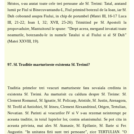
Hristos, s-au aratat toate cele trei persoane ale Sf. Treimi: Tatal, aratand
lumii pe Fiul si Binecuvantandu-L, Fiul primind botezul de la Ioan, iar Sf.
Duh coborand asupra Fiului, in chip de porumbel (Matei III, 16-17 Luca
III, 21-22; Ioan I, 32; XVII, 25-26). Trimitind pe Sf. Apostoli la
propovaduire, Mantuitorul le spune: “Drept aceea, mergand invatati toate
neamurile, botezandu-le in numele Tatalui si al Fiului si al Sf Duh”
(Matei XXVIII, 19).
97. Sf. Traditie marturiseste existenta Sf. Treimi?
Traditia primelor trei veacuri marturiseste fara sovaiala credinta in
existenta Sf. Treimi. Au marturisit cu caldura despre Sf. Treime: Sf.
Clement Romanul, Sf. Ignatie, Sf. Policarp, Aristide, Sf. Justin, Atenagora,
Sf. Teofil al Antiohiei, Sf. Irineu, Clement Alexandrinul, Origen, Tertulian,
Novatian. Sf. Parinti ai veacurilor IV si V s-au rezemat neintrerupt pe
aceasta traditie, in toiul luptelor lor, contra arianismului. Se pot cita in
aceasta privinta, mai ales Sf. Atanasie, Sf. Epifanie, Sf. Ilarie si Fer.
Augustin. “In unitatea firii sunt trei persoane”, zice TERTULIAN. “O