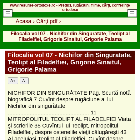
www.resurse-ortodoxe.ro - Predici, rugăciuni, filme, cărți, conferințe
ortodoxe
Acasa
›
Cărți pdf
›
Filocalia vol 07 - Nichifor din Singuratate, Teolipt al
Filadelfiei, Grigorie Sinaitul, Grigorie Palama
Filocalia vol 07 - Nichifor din Singuratate,
Teolipt al Filadelfiei, Grigorie Sinaitul,
Grigorie Palama
A+
A-
NICHIFOR DIN SINGURĂTATE Pag. Scurtă notă
biografică 7 Cuvînt despre rugăciune al lui
Nichifor din singurătate
.................................................... 11
MITROPOLITUL TEOLIPT AL FILADELFIEI Viata
şi scrierile 35 Cuvîntul lui Teolipt, mitropolitul
Filadelfiei, despre ostenelile vieţii călugăreşti 43
Al aceluiaşi Teolipt al Filadelfiei. Cuvînt despre