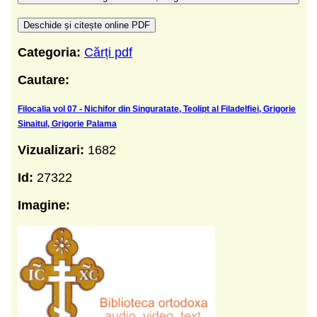
Deschide și citește online PDF
Categoria:
Cărți pdf
Cautare:
Filocalia vol 07 - Nichifor din Singuratate, Teolipt al Filadelfiei, Grigorie
Sinaitul, Grigorie Palama
Vizualizari:
1682
Id:
27322
Imagine: