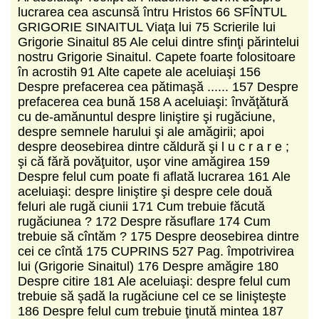
lucrarea cea ascunsă întru Hristos 66 SFÎNTUL
GRIGORIE SINAITUL Viaţa lui 75 Scrierile lui
Grigorie Sinaitul 85 Ale celui dintre sfinţi părintelui
nostru Grigorie Sinaitul. Capete foarte folositoare
în acrostih 91 Alte capete ale aceluiaşi 156
Despre prefacerea cea pătimaşă ...... 157 Despre
prefacerea cea bună 158 A aceluiaşi: învăţătură
cu de-amănuntul despre liniştire şi rugăciune,
despre semnele harului şi ale amăgirii; apoi
despre deosebirea dintre căldură şi l u c r a r e ;
şi că fără povăţuitor, uşor vine amăgirea 159
Despre felul cum poate fi aflată lucrarea 161 Ale
aceluiaşi: despre liniştire şi despre cele două
feluri ale rugă­ ciunii 171 Cum trebuie făcută
rugăciunea ? 172 Despre răsuflare 174 Cum
trebuie să cîntăm ? 175 Despre deosebirea dintre
cei ce cîntă 175 CUPRINS 527 Pag. împotrivirea
lui (Grigorie Sinaitul) 176 Despre amăgire 180
Despre citire 181 Ale aceluiaşi: despre felul cum
trebuie să şadă la rugăciune cel ce se linişteşte
186 Despre felul cum trebuie ţinută mintea 187