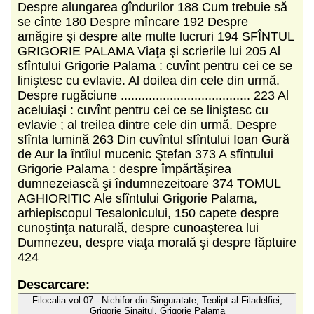
Despre alungarea gîndurilor 188 Cum trebuie să
se cînte 180 Despre mîncare 192 Despre
amăgire şi despre alte multe lucruri 194 SFÎNTUL
GRIGORIE PALAMA Viaţa şi scrierile lui 205 Al
sfîntului Grigorie Palama : cuvînt pentru cei ce se
liniştesc cu evlavie. Al doilea din cele din urmă.
Despre rugăciune ..................................... 223 Al
aceluiaşi : cuvînt pentru cei ce se liniştesc cu
evlavie ; al treilea dintre cele din urmă. Despre
sfînta lumină 263 Din cuvîntul sfîntului Ioan Gură
de Aur la întîiul mucenic Ştefan 373 A sfîntului
Grigorie Palama : despre împărtăşirea
dumnezeiască şi îndumnezeitoare 374 TOMUL
AGHIORITIC Ale sfîntului Grigorie Palama,
arhiepiscopul Tesalonicului, 150 capete despre
cunoştinţa naturală, despre cunoaşterea lui
Dumnezeu, despre viaţa morală şi despre făptuire
424
Descarcare:
Filocalia vol 07 - Nichifor din Singuratate, Teolipt al Filadelfiei,
Grigorie Sinaitul, Grigorie Palama