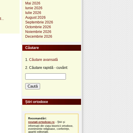
Mai 2026
Iunie 2026
Iulie 2026
August 2026
...
Septembrie 2026
Octombrie 2026
Noiembrie 2026
Decembrie 2026
Căutare
1.
Căutare avansată
2. Căutare rapidă - cuvânt:
Știri ortodoxe
Recomandări:
noutati-ortodoxe.ro
- Știri și
informații din viața bisericii ortodoxe,
evenimente religioase, conferințe,
apariții editoriale.