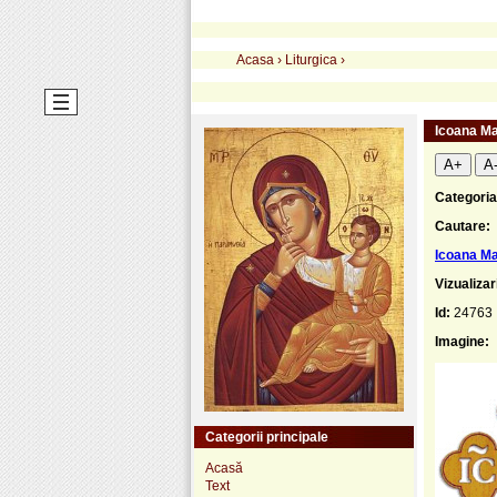
Acasa
›
Liturgica
›
Icoana Ma
A+
A
Categoria
Cautare:
Icoana Ma
Vizualizar
Id:
24763
Imagine:
Categorii principale
Acasă
Text