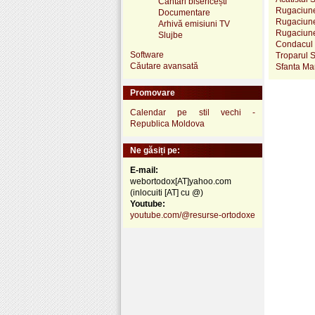
Cântări bisericești
Rugaciune
Documentare
Rugaciune 
Arhivă emisiuni TV
Rugaciunea
Slujbe
Condacul S
Software
Troparul S
Căutare avansată
Sfanta Mar
Promovare
Calendar pe stil vechi -
Republica Moldova
Ne găsiți pe:
E-mail:
webortodox[AT]yahoo.com
(inlocuiti [AT] cu @)
Youtube:
youtube.com/@resurse-ortodoxe