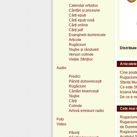
Calendar ortodox
Cântări și pricesne
Cărți epub
Cărți epub rusă
Cărți online
Cărți pdf
Evanghelii duminicale
Articole
Rugăciuni
Distribui
Slujbe și rânduieli
Versuri colinde
Viețile Sfinților
Articolel
Audio
Cine poate
Predici
Rugaciune 
Părinți duhovnicești
Sfanta Muc
Rugăciuni
Ce este S
Cântări bisericești
Icoana Mai
Slujbe
De ce e n
Cărți
Colinde
Cele mai v
Arhivă emisiuni radio
Rugaciune 
Foto
Rugaciune 
Video
de Dumneze
Rugaciune 
Părinți
Acatistul 