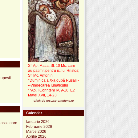
Sf. Ap. Matia; Sf. 10 Mc. care
au pătimit pentru ic. lui Hristos;
Sf. Mc. Antonin
rupesti
*Duminica a X-a după Rusalii-
--Vindecarea lunaticului
**Ap. I Corinteni IV, 9-16; Ev.
Matei XVII, 14-23
oferit de resurse-ortodoxe.ro
Calendar
Ianuarie 2026
 Nascatoare
Februarie 2026
Martie 2026
Aprilie 2026