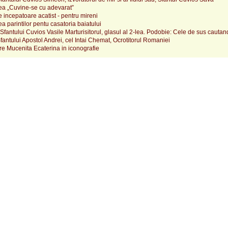
a „Cuvine-se cu adevarat”
incepatoare acatist - pentru mireni
 parintilor pentu casatoria baiatului
fantului Cuvios Vasile Marturisitorul, glasul al 2-lea. Podobie: Cele de sus cautand
fantului Apostol Andrei, cel Intai Chemat, Ocrotitorul Romaniei
e Mucenita Ecaterina in iconografie