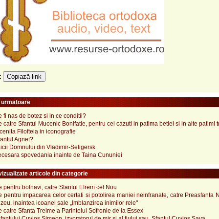
Copiază link
e:
e urmatoare
 fi nas de botez si in ce conditii?
catre Sfantul Mucenic Bonifatie, pentru cei cazuti in patima betiei si in alte patimi t
enita Filofteia in iconografie
fantul Agnet?
cii Domnului din Vladimir-Seligersk
ecesara spovedania inainte de Taina Cununiei
izualizate articole din categorie
pentru bolnavi, catre Sfantul Efrem cel Nou
pentru impacarea celor certati si potolirea maniei neinfranate, catre Preasfanta
u, inaintea icoanei sale „Imblanzirea inimilor rele"
catre Sfanta Treime a Parintelui Sofronie de la Essex
Sfantului Cuvios Simeon, izvoratorul de mir si al fiului sau, Sfantul Cuvios Sava