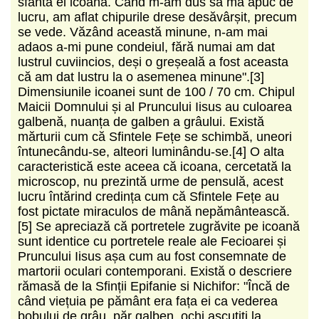
sfânta ei icoana. Când m-am dus să mă apuc de
lucru, am aflat chipurile drese desăvârșit, precum
se vede. Văzând această minune, n-am mai
adaos a-mi pune condeiul, fără numai am dat
lustrul cuviincios, deși o greșeală a fost aceasta
că am dat lustru la o asemenea minune".[3]
Dimensiunile icoanei sunt de 100 / 70 cm. Chipul
Maicii Domnului și al Pruncului Iisus au culoarea
galbenă, nuanța de galben a grâului. Există
mărturii cum că Sfintele Fețe se schimbă, uneori
întunecându-se, alteori luminându-se.[4] O alta
caracteristică este aceea că icoana, cercetată la
microscop, nu prezintă urme de pensulă, acest
lucru întărind credința cum că Sfintele Fețe au
fost pictate miraculos de mână nepământească.
[5] Se apreciază că portretele zugrăvite pe icoană
sunt identice cu portretele reale ale Fecioarei și
Pruncului Iisus așa cum au fost consemnate de
martorii oculari contemporani. Există o descriere
rămasă de la Sfinții Epifanie si Nichifor: "Încă de
când viețuia pe pământ era fața ei ca vederea
bobului de grâu, păr galben, ochi ascuțiți la