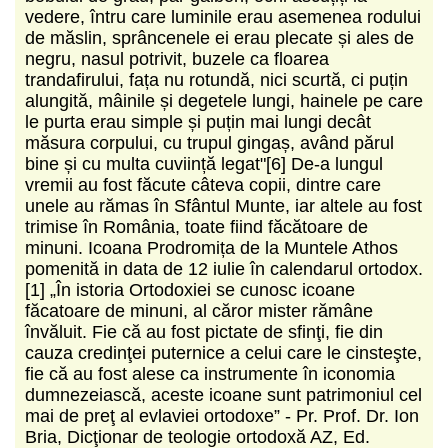
vedere, întru care luminile erau asemenea rodului
de măslin, sprâncenele ei erau plecate și ales de
negru, nasul potrivit, buzele ca floarea
trandafirului, fața nu rotundă, nici scurtă, ci puțin
alungită, mâinile și degetele lungi, hainele pe care
le purta erau simple și puțin mai lungi decât
măsura corpului, cu trupul gingaș, având părul
bine și cu multa cuviință legat"[6] De-a lungul
vremii au fost făcute câteva copii, dintre care
unele au rămas în Sfântul Munte, iar altele au fost
trimise în România, toate fiind făcătoare de
minuni. Icoana Prodromița de la Muntele Athos
pomenită in data de 12 iulie în calendarul ortodox.
[1] „În istoria Ortodoxiei se cunosc icoane
făcatoare de minuni, al căror mister rămâne
învăluit. Fie că au fost pictate de sfinţi, fie din
cauza credinţei puternice a celui care le cinsteşte,
fie că au fost alese ca instrumente în iconomia
dumnezeiască, aceste icoane sunt patrimoniul cel
mai de preţ al evlaviei ortodoxe” - Pr. Prof. Dr. Ion
Bria, Dicţionar de teologie ortodoxă AZ, Ed.