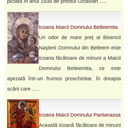
pictată în anul 1938 de preotul Octavian .....
Icoana Maicii Domnului Betleemita
Un odor de mare preţ al Bisericii
Naşterii Domnului din Betleem este
icoana făcătoare de minuni a Maicii
Domnului Betleemita, ce este
aşezată într-un frumos proschinitar, în dreapta
scării care .....
Icoana Maicii Domnului Pantanassa
Această icoană făcătoare de minuni