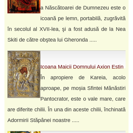
a Născătoarei de Dumnezeu este o
icoană pe lemn, portabilă, zugrăvită
în secolul al XVII-lea, şi a fost adusă de la Nea
Skiti de către obştea lui Gheronda .....
Icoana Maicii Domnului Axion Estin
În apropiere de Kareia, acolo
aproape, pe moșia Sfintei Mănăstiri
Pantocrator, este o vale mare, care
are diferite chilii. În una din aceste chilii, închinată
Adormirii Stăpânei noastre .....