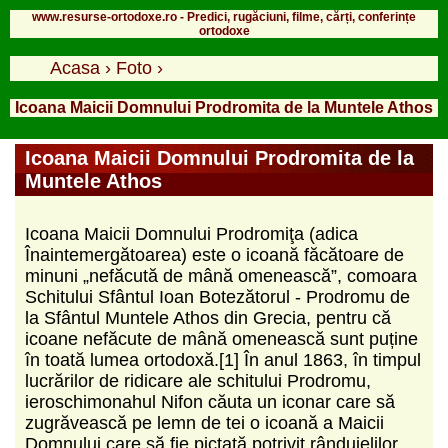
www.resurse-ortodoxe.ro - Predici, rugăciuni, filme, cărți, conferințe
ortodoxe
Acasa
›
Foto
›
Icoana Maicii Domnului Prodromita de la Muntele Athos
Icoana Maicii Domnului Prodromita de la
Muntele Athos
Icoana Maicii Domnului Prodromiţa (adica
Înaintemergătoarea) este o icoană făcătoare de
minuni „nefăcută de mână omenească”, comoara
Schitului Sfântul Ioan Botezătorul - Prodromu de
la Sfântul Muntele Athos din Grecia, pentru că
icoane nefăcute de mână omenească sunt puține
în toată lumea ortodoxă.[1] În anul 1863, în timpul
lucrărilor de ridicare ale schitului Prodromu,
ieroschimonahul Nifon căuta un iconar care să
zugrăvească pe lemn de tei o icoană a Maicii
Domnului care să fie pictată potrivit rânduielilor