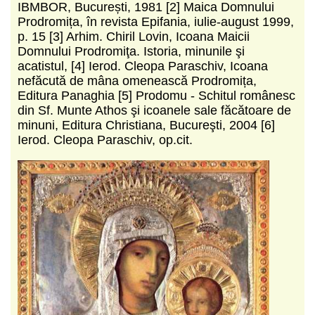
IBMBOR, București, 1981 [2] Maica Domnului
Prodromița, în revista Epifania, iulie-august 1999,
p. 15 [3] Arhim. Chiril Lovin, Icoana Maicii
Domnului Prodromiţa. Istoria, minunile şi
acatistul, [4] Ierod. Cleopa Paraschiv, Icoana
nefăcută de mâna omenească Prodromița,
Editura Panaghia [5] Prodomu - Schitul românesc
din Sf. Munte Athos şi icoanele sale făcătoare de
minuni, Editura Christiana, Bucureşti, 2004 [6]
Ierod. Cleopa Paraschiv, op.cit.