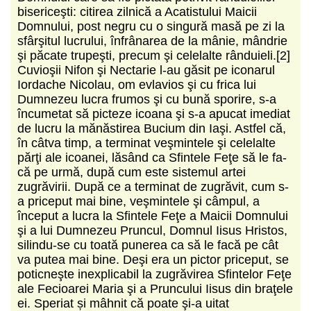
bisericeşti: citirea zilnică a Acatistului Maicii
Domnului, post negru cu o singură masă pe zi la
sfârşitul lucrului, înfrânarea de la mânie, mândrie
şi păcate trupeşti, precum şi celelalte rânduieli.[2]
Cuvioşii Nifon şi Nectarie l-au găsit pe iconarul
Iordache Nicolau, om evlavios şi cu frica lui
Dumnezeu lucra fru­mos şi cu bună sporire, s-a
încumetat să picteze icoana şi s-a apucat imediat
de lucru la mănăstirea Bucium din Iaşi. Astfel că,
în câtva timp, a ter­mi­nat veşmin­tele şi ce­lelalte
părţi ale icoanei, lăsând ca Sfin­te­le Feţe să le fa­
că pe urmă, după cum este sistemul artei
zugrăvirii. După ce a terminat de zugrăvit, cum s-
a pri­ce­put mai bi­ne, veş­mintele şi câmpul, a
început a lucra la Sfintele Feţe a Mai­cii Domnului
şi a lui Dumnezeu Pruncul, Domnul Iisus Hristos,
silindu-se cu toată punerea ca să le facă pe cât
va pu­tea mai bine. Deşi era un pictor priceput, se
poticneşte inexplicabil la zugrăvirea Sfintelor Feţe
ale Fecioarei Maria şi a Pruncului Iisus din braţele
ei. Speriat și mâhnit că poate şi-a uitat