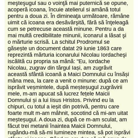
meşteşugul sau o voinţă mai puternică se opune,
acoperă icoana, încuie atelierul si amână totul
pentru a doua zi. În dimineaţa următoare, rămâne
uimit că icoana era desăvârşită, fără să înţeleagă
cum se petrecuse această minune. Pentru a da
mai multă credibilitate minunii, iconarul a lăsat şi
o mărturie scrisă. La schitul Prodromul se
găsește un document datat 29 iunie 1863 care
reprezintă mărturia iconarului Nicolau Iordacheşi
iscălită cu propria sa mâ­nă: "Eu, Iordache
Nicolau, zugrav din târgul Iași, am zugrăvit
această sfântă icoană a Maici Domnului cu însăși
mâna mea, la care a venit o minune: după ce am
isprăvit veșmintele, după meșteșugul zugrăvirii
mele, m-am apucat să lucrez fețele Maicii
Domnului și a lui Iisus Hristos. Privind eu la
chipuri, cu totul a ieșit din potrivă, pentru care
foarte mult m-am mâhnit, socotind că mi-am uitat
meșteșugul. A doua zi, după ce m-am sculat, am
făcut trei metanii înaintea Maicii Domnului,
rugându-mă să-mi lumineze mintea, să pot isprăvi