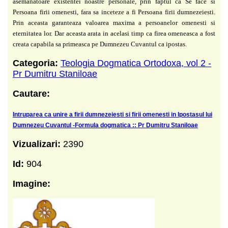
asemanatoare
existentei noastre personale, prin faptul ca Se face si
Persoana firii omenesti, fara sa inceteze a fi Persoana firii dumnezeiesti.
Prin aceasta garanteaza valoarea maxima a persoanelor omenesti si
eternitatea lor. Dar aceasta arata in acelasi timp ca firea omeneasca a fost
creata capabila sa primeasca pe Dumnezeu Cuvantul ca ipostas.
Categoria:
Teologia Dogmatica Ortodoxa, vol 2 -
Pr Dumitru Staniloae
Cautare:
Intruparea ca unire a firii dumnezeiesti si firii omenesti in Ipostasul lui
Dumnezeu Cuvantul -Formula dogmatica :: Pr Dumitru Staniloae
Vizualizari:
2390
Id:
904
Imagine: