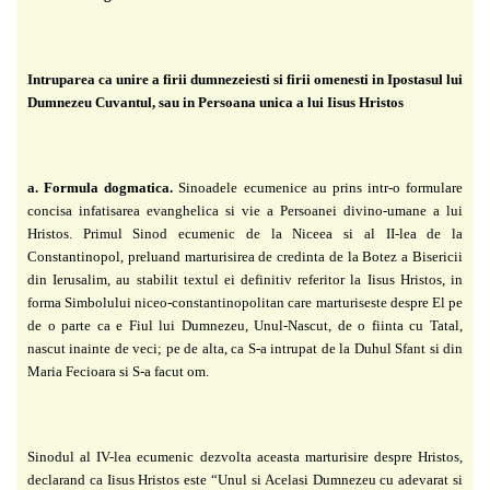
Intruparea ca unire a firii dumnezeiesti si firii omenesti
in Ipostasul lui
Dumnezeu Cuvantul, sau in Persoana unica a lui Iisus Hristos
a. Formula dogmatica.
Sinoadele ecumenice au prins intr-o formulare
concisa
infatisarea evanghelica si vie a Persoanei divino-umane a lui
Hristos. Primul Sinod ecumenic de la Niceea si al II-lea de la
Constantinopol, preluand marturisirea de credinta de la Botez a Bisericii
din Ierusalim, au stabilit textul ei definitiv referitor la Iisus Hristos, in
forma Simbolului niceo-constantinopolitan care marturiseste despre El pe
de o parte ca e Fiul lui Dumnezeu, Unul-Nascut, de o fiinta cu Tatal,
nascut inainte de veci; pe de alta, ca S-a intrupat de la Duhul Sfant si din
Maria Fecioara si S-a facut om.
Sinodul al IV-lea ecumenic dezvolta aceasta marturisire despre Hristos,
declarand ca
Iisus Hristos este “Unul si Acelasi Dumnezeu cu adevarat si