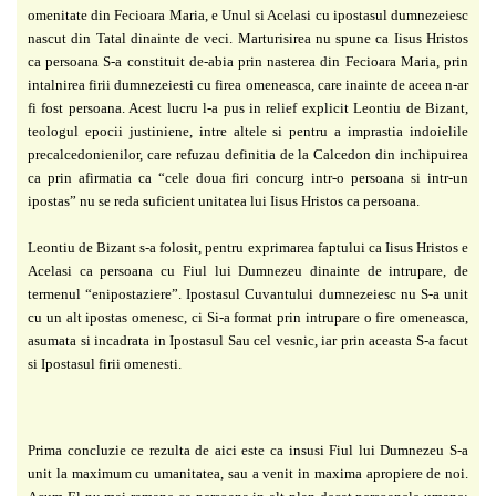
omenitate din Fecioara Maria, e Unul si Acelasi cu ipostasul dumnezeiesc
nascut din Tatal dinainte de veci. Marturisirea nu spune ca Iisus Hristos
ca persoana S-a constituit de-abia prin nasterea din Fecioara Maria, prin
intalnirea firii dumnezeiesti cu firea omeneasca, care inainte de aceea n-ar
fi fost persoana. Acest lucru l-a pus in relief explicit Leontiu de Bizant,
teologul epocii justiniene, intre altele si pentru a imprastia indoielile
precalcedonienilor, care refuzau definitia de la Calcedon din inchipuirea
ca prin afirmatia ca “cele doua firi concurg intr-o persoana si intr-un
ipostas” nu se reda suficient unitatea lui Iisus Hristos ca persoana.
Leontiu de Bizant s-a folosit, pentru exprimarea faptului ca Iisus Hristos e
Acelasi ca persoana cu Fiul lui Dumnezeu dinainte de intrupare, de
termenul “enipostaziere”. Ipostasul Cuvantului dumnezeiesc nu S-a unit
cu un alt ipostas omenesc, ci Si-a format prin intrupare o fire omeneasca,
asumata si incadrata in Ipostasul Sau cel vesnic, iar prin aceasta S-a facut
si Ipostasul firii omenesti.
Prima concluzie ce rezulta de aici este ca insusi Fiul lui Dumnezeu S-a
unit la
maximum cu umanitatea, sau a venit in maxima apropiere de noi.