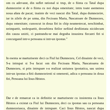
om cu adevarat, din suflet
rational si trup, de o fiinta cu Tatal dupa
dumnezeire si de o fiinta cu noi dupa omenitate; intru toate asemenea
noua afara de pacat; inainte de veci nascut din Tatal, dupa dumnezeire,
iar in zilele de pe urma, din Fecioara Maria, Nascatoare de Dumnezeu,
dupa omenitate; cunoscut in doua firi in chip neamestecat, neschimbat,
neimpartit, nedespartit, deosebirea firilor nefiind desfiintata nicidecum
din cauza unirii, ci pastrandu-se mai degraba insusirea fiecarei firi si
concurgand intr-o persoana si intr-un ipostas.”
In esenta se marturiseste deci ca Fiul lui Dumnezeu, Cel dinainte de veci,
S-a intrupat
si S-a facut om din Fecioara Maria, Nascatoarea de
Dumnezeu, si prin intrupare s-a realizat uniunea ipostatica, sau unirea
intr-un ipostas a firii dumnezeiesti si omenesti, adica o persoana in doua
firi, Persoana lui Iisus Hristos.
Dar e de remarcat ca in definitie se marturiseste cu insistenta ca Iisus
Hristos a existat
ca Fiul lui Dumnezeu, deci ca ipostas sau ca persoana
dumnezeiasca, dinainte de intrupare. Caci Iisus Hristos, nascut dupa