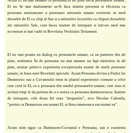
Acum El nu mai ramane ca persoana in alt plan decat persoanele umane;
El nu Se mai
multumeste sa-Si faca simtita prezenta si eficienta ca
persoana sustinatoare a persoanei
rationale umane existente in mod
deosebit de El ca chip al Sau si a ratiunilor lucrurilor ca
chipuri deosebite
ale ratiunilor Sale, cum facea inainte de intrupare si intr-un mod mai
accentuat si mai vadit in Revelatia Vechiului Testament.
El nu mai poarta un dialog cu persoanele umane, ca un partener din alt
plan; realitatea
Sa de persoana nu mai ramane un fapt misterios in alt
plan, sesizat printr-o experienta
exceptionala numai de unele persoane
umane, in baza unei Revelatii speciale. Acum Persoana
divina a Fiului lui
Dumnezeu sau a Cuvantului intra in planul experientei comune a celor
care cred in El, ca o persoana din randul persoanelor umane, care insa in
acelasi timp le da putinta de a o sesiza ca persoana dumnezeiasca. Inainte
de intrupare, cele doua firi erau “despartite”, zice Nicolae Cabasila,
“pentru ca Dumnezeu era numai El, si firea omeneasca era numai ea”.
Acum stim sigur ca Dumnezeu-Cuvantul e Persoana, sau o existenta