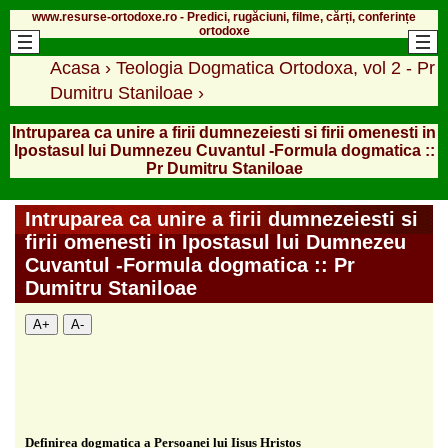
www.resurse-ortodoxe.ro - Predici, rugăciuni, filme, cărți, conferințe
ortodoxe
Acasa
›
Teologia Dogmatica Ortodoxa, vol 2 - Pr
Dumitru Staniloae
›
Intruparea ca unire a firii dumnezeiesti si firii omenesti in
Ipostasul lui Dumnezeu Cuvantul -Formula dogmatica ::
Pr Dumitru Staniloae
Intruparea ca unire a firii dumnezeiesti si
firii omenesti in Ipostasul lui Dumnezeu
Cuvantul -Formula dogmatica :: Pr
Dumitru Staniloae
A+
A-
Definirea dogmatica a Persoanei lui Iisus Hristos