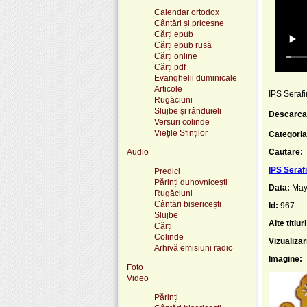
Calendar ortodox
Cântări și pricesne
Cărți epub
Cărți epub rusă
Cărți online
Cărți pdf
Evanghelii duminicale
Articole
IPS Serafi
Rugăciuni
Slujbe și rânduieli
Descarca
Versuri colinde
Viețile Sfinților
Categoria
Audio
Cautare:
IPS Seraf
Predici
Părinți duhovnicești
Data:
May
Rugăciuni
Cântări bisericești
Id:
967
Slujbe
Alte titluri
Cărți
Colinde
Vizualizar
Arhivă emisiuni radio
Imagine:
Foto
Video
Părinți