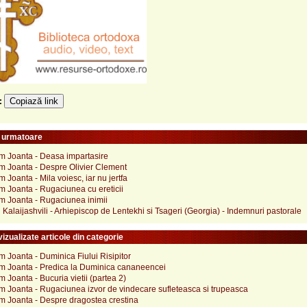
Copiază link
e:
e urmatoare
im Joanta - Deasa impartasire
im Joanta - Despre Olivier Clement
m Joanta - Mila voiesc, iar nu jertfa
m Joanta - Rugaciunea cu ereticii
im Joanta - Rugaciunea inimii
 Kalaijashvili - Arhiepiscop de Lentekhi si Tsageri (Georgia) - Indemnuri pastorale
izualizate articole din categorie
m Joanta - Duminica Fiului Risipitor
im Joanta - Predica la Duminica cananeencei
m Joanta - Bucuria vietii (partea 2)
m Joanta - Rugaciunea izvor de vindecare sufleteasca si trupeasca
im Joanta - Despre dragostea crestina