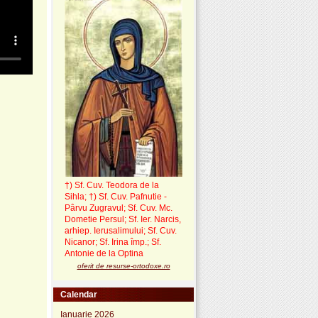
†) Sf. Cuv. Teodora de la
Sihla
;
†) Sf. Cuv. Pafnutie -
Pârvu Zugravul
; Sf. Cuv. Mc.
Dometie Persul; Sf. Ier. Narcis,
arhiep. Ierusalimului; Sf. Cuv.
Nicanor; Sf. Irina împ.; Sf.
Antonie de la Optina
oferit de resurse-ortodoxe.ro
Calendar
Ianuarie 2026