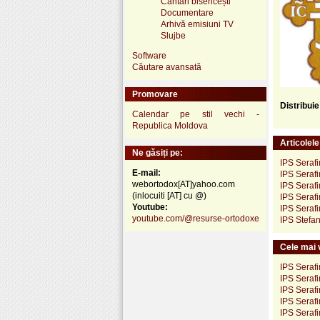
Cântări bisericești
Documentare
Arhivă emisiuni TV
Slujbe
Software
Căutare avansată
Promovare
Distribui
Calendar pe stil vechi -
Republica Moldova
Articolel
Ne găsiți pe:
IPS Seraf
E-mail:
IPS Seraf
webortodox[AT]yahoo.com
IPS Serafi
(inlocuiti [AT] cu @)
IPS Serafi
Youtube:
IPS Seraf
youtube.com/@resurse-ortodoxe
IPS Stefan
Cele mai v
IPS Serafi
IPS Seraf
IPS Serafi
IPS Serafi
IPS Seraf