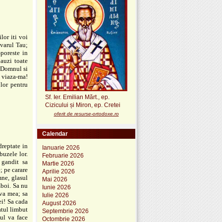
lor iti voi
evarul Tau;
poreste in
auzi toate
e Domnul si
 viaza-ma!
lor pentru
Sf. Ier. Emilian Mărt., ep.
Cizicului și Miron, ep. Cretei
oferit de resurse-ortodoxe.ro
Calendar
reptate in
Ianuarie 2026
buzele lor.
Februarie 2026
 gandit sa
Martie 2026
; pe carare
Aprilie 2026
ne, glasul
Mai 2026
zboi. Sa nu
Iunie 2026
va mea; sa
Iulie 2026
ei! Sa cada
August 2026
atul limbut
Septembrie 2026
ul va face
Octombrie 2026