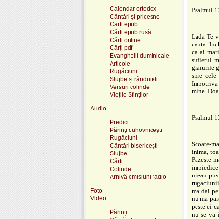
Calendar ortodox
Psalmul 1
Cântări și pricesne
Cărți epub
Cărți epub rusă
Lada-Te-vo
Cărți online
canta. Inc
Cărți pdf
ca ai mari
Evanghelii duminicale
sufletul 
Articole
graiurile 
Rugăciuni
spre cele
Slujbe și rânduieli
Impotriva 
Versuri colinde
mine. Doam
Viețile Sfinților
Audio
Psalmul 1
Predici
Părinți duhovnicești
Rugăciuni
Scoate-ma
Cântări bisericești
inima, toa
Slujbe
Pazeste-m
Cărți
impiedice 
Colinde
mi-au pus
Arhivă emisiuni radio
rugaciunii
Foto
ma dai pe
Video
nu ma para
peste ei c
Părinți
nu se va 