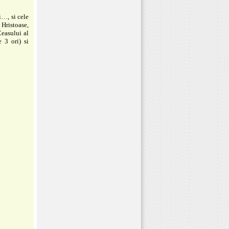
…, si cele
 Hristoase,
Ceasului al
 3 ori) si