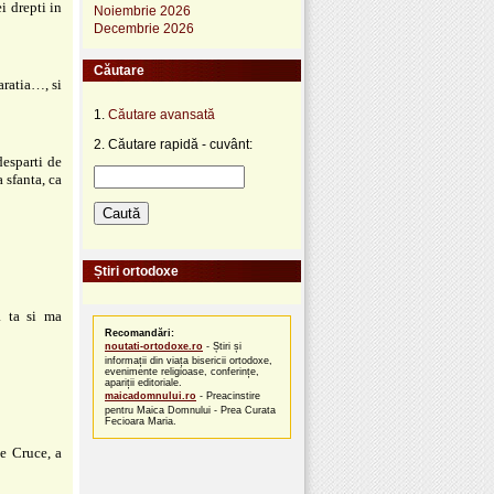
i drepti in
Noiembrie 2026
Decembrie 2026
Căutare
ratia…, si
1.
Căutare avansată
2. Căutare rapidă - cuvânt:
esparti de
 sfanta, ca
Știri ortodoxe
a ta si ma
Recomandări:
noutati-ortodoxe.ro
- Știri și
informații din viața bisericii ortodoxe,
evenimente religioase, conferințe,
apariții editoriale.
maicadomnului.ro
- Preacinstire
pentru Maica Domnului - Prea Curata
Fecioara Maria.
pe Cruce, a