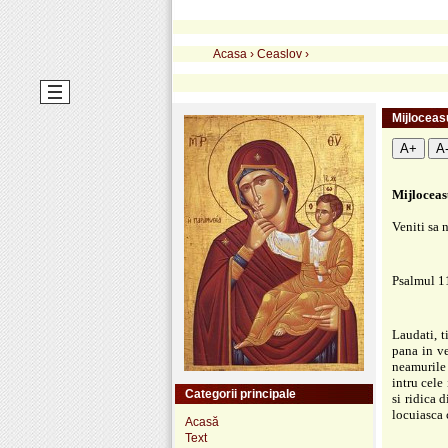
Acasa
›
Ceaslov
›
Mijloceas
A+
A
Mijloceas
Veniti sa 
Psalmul 1
Laudati, 
pana in ve
neamurile 
intru cele
Categorii principale
si ridica 
locuiasca 
Acasă
Text