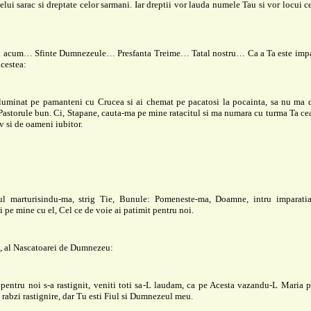
elui sarac si dreptate celor sarmani. Iar dreptii vor lauda numele Tau si vor locui ce
 acum… Sfinte Dumnezeule… Presfanta Treime… Tatal nostru… Ca a Ta este impa
acestea:
 luminat pe pamanteni cu Crucea si ai chemat pe pacatosi la pocainta, sa nu ma d
Pastorule bun. Ci, Stapane, cauta-ma pe mine ratacitul si ma numara cu turma Ta cea
v si de oameni iubitor.
ul marturisindu-ma, strig Tie, Bunule: Pomeneste-ma, Doamne, intru imparati
si pe mine cu el, Cel ce de voie ai patimit pentru noi.
 al Nascatoarei de Dumnezeu:
pentru noi s-a rastignit, veniti toti sa-L laudam, ca pe Acesta vazandu-L Maria 
i rabzi rastignire, dar Tu esti Fiul si Dumnezeul meu.