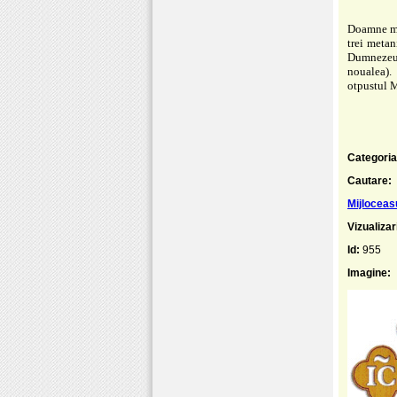
Doamne mil
trei metan
Dumnezeul 
noualea).
otpustul M
Categoria
Cautare:
Mijloceas
Vizualizar
Id:
955
Imagine: