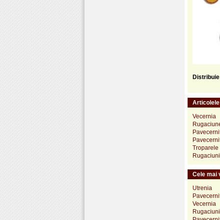
Distribui
Articolel
Vecernia
Rugaciune
Pavecerni
Pavecerni
Troparele
Rugaciuni
Cele mai v
Utrenia
Pavecerni
Vecernia
Rugaciunil
Pavecerni