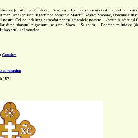
uieste (de 40 de ori), Slava… Si acum… Ceea ce esti mai cinstita decat heruvimii
ii mari. Apoi se zice rugaciunea aceasta a Marelui Vasile: Stapane, Doamne Iisuse
nostru, Cel ce indelung ai rabdat pentru gresealele noastre… (cauta la sfarsitul 
 Iar dupa sfarsitul rugaciunii se zice: Slava… Si acum… Doamne miluieste (de
ijloceasului al noualea.
:
Ceaslov
ul al noualea
i:
1571