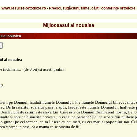
www.resurse-ortodoxe.ro - Predici, rugăciuni, filme, cărți, conferințe ortodoxe
Mijloceasul al noualea
ul al noualea
-
ul al noualea
ne inchinam… (de 3 ori) si acesti psalmi:
12
tineri, pe Domnul, laudati numele Domnului. Fie numele Domnului binecuvantat 
ac. De la rasaritul soarelui pana la apus, laudat este numele Domnului. Inalt este 
Domnul, peste ceruri este slava Lui. Cine este ca Domnul Dumnezeul nostru, Cel c
 inalte si spre cele smerite priveste, in cer si pe pamant? Cel ce scoate din pulbere p
din gunoi pe cel sarman, ca sa-l aseze cu cei mari, cu cei mari ai poporului sau. Cel
cea stearpa in casa, ca o mama ce se bucura de fii.