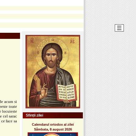
de acum si
peste toate
e locuieste
Sfinții zilei
e cel sarac
 ce face sa
Calendarul ortodox al zilei
Sâmbata, 8 august 2026