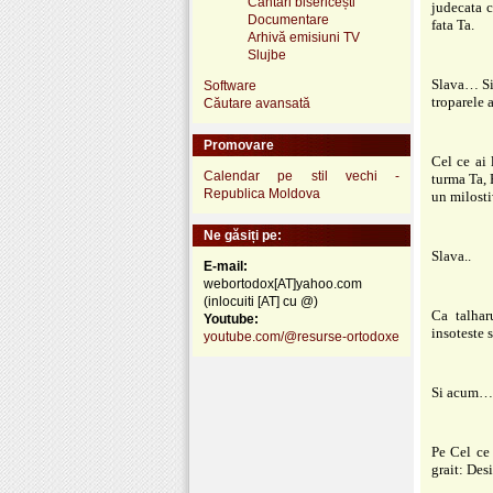
Cântări bisericești
judecata c
Documentare
fata Ta.
Arhivă emisiuni TV
Slujbe
Slava… Si
Software
troparele 
Căutare avansată
Promovare
Cel ce ai
Calendar pe stil vechi -
turma Ta, 
Republica Moldova
un milosti
Ne găsiți pe:
Slava..
E-mail:
webortodox[AT]yahoo.com
(inlocuiti [AT] cu @)
Ca talhar
Youtube:
insoteste 
youtube.com/@resurse-ortodoxe
Si acum…,
Pe Cel ce 
grait: Des