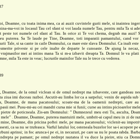
37
i, Doamne, cu toata inima mea, ca ai auzit cuvintele gurii mele, si inaintea ingeri
hina-ma-voi in locasul Tau cel sfant si voi lauda numele Tau, pentru mila Ta si ad
t peste tot numele cel sfant al Tau. In orice zi Te voi chema, degrab ma auzi! S
meu puterea. Sa Te laude pe Tine, Doamne, toti imparatii pamantului, cand vor 
gurii Tale, si sa cante in caile Domnului, ca mare este slava Domnului. Ca inalt est
 smerite priveste si pe cele inalte de departe le cunoaste. De ajung la necaz,
vrajmasilor mei ai intins mana Ta si m-a izbavit dreapta Ta. Domnul le va plati 
ne, mila Ta este in veac; lucrurile mainilor Tale nu le trece cu vederea.
39
, Doamne, de la omul viclean si de omul nedrept ma izbaveste, care gandeau ned
ta ziua imi duceau razboi. Ascutit-au limba lor ca a sarpelui; venin de aspida sub 
a, Doamne, de mana pacatosului; scoate-ma de la oamenii nedrepti, care au
pasii mei. Pusu-mi-au cei mandri cursa mie si funii; curse au intins picioarelor mele
 pietre de poticneala. Zis-am Domnului: ” Dumnezeul meu esti Tu, asculta, Doam
 mele” . Doamne, Doamne, puterea mantuirii mele, umbrit-ai capul meu in zi de ra
 mine, Doamne, din pricina poftei mele, pe mana pacatosului; viclenit-au impotri
sesti, ca sa nu se trufeasca. Varful latului lor, osteneala buzelor lor sa-i acopere pe 
arbuni aprinsi; in foc arunca-i pe ei, in necazuri, pe care sa nu le poata rabda. Barb
indrepta pe pamant; pe omul nedrept rautatea il va duce la pieire, stiu ca Domn