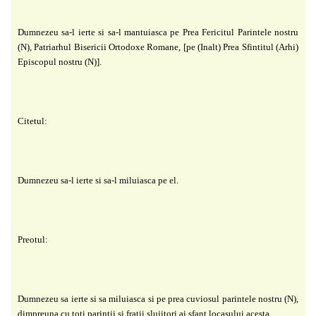
Dumnezeu sa-l ierte si sa-l mantuiasca pe Prea Fericitul Parintele nostru
(N), Patriarhul Bisericii Ortodoxe Romane, [pe (Inalt) Prea Sfintitul (Arhi)
Episcopul nostru (N)].
Citetul:
Dumnezeu sa-l ierte si sa-l miluiasca pe el.
Preotul:
Dumnezeu sa ierte si sa miluiasca si pe prea cuviosul parintele nostru (N),
dimpreuna cu toti parintii si fratii slujitori ai sfant locasului acesta.