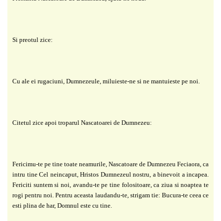
Si preotul zice:
Cu ale ei rugaciuni, Dumnezeule, miluieste-ne si ne mantuieste pe noi.
Citetul zice apoi troparul Nascatoarei de Dumnezeu:
Fericimu-te pe tine toate neamurile, Nascatoare de Dumnezeu Feciaora, ca
intru tine Cel neincaput, Hristos Dumnezeul nostru, a binevoit a incapea.
Fericiti suntem si noi, avandu-te pe tine folositoare, ca ziua si noaptea te
rogi pentru noi. Pentru aceasta laudandu-te, strigam tie: Bucura-te ceea ce
esti plina de har, Domnul este cu tine.