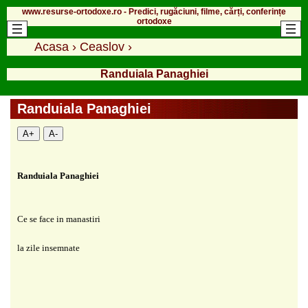
www.resurse-ortodoxe.ro - Predici, rugăciuni, filme, cărți, conferințe
ortodoxe
Acasa
›
Ceaslov
›
Randuiala Panaghiei
Randuiala Panaghiei
A+
A-
Randuiala Panaghiei
Ce se face in manastiri
la zile insemnate