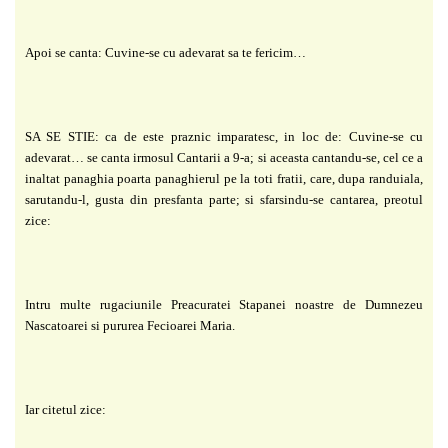
Apoi se canta: Cuvine-se cu adevarat sa te fericim…
SA SE STIE: ca de este praznic imparatesc, in loc de: Cuvine-se cu
adevarat… se canta irmosul Cantarii a 9-a; si aceasta cantandu-se, cel ce a
inaltat panaghia poarta panaghierul pe la toti fratii, care, dupa randuiala,
sarutandu-l, gusta din presfanta parte; si sfarsindu-se cantarea, preotul
zice:
Intru multe rugaciunile Preacuratei Stapanei noastre de Dumnezeu
Nascatoarei si pururea Fecioarei Maria.
Iar citetul zice: