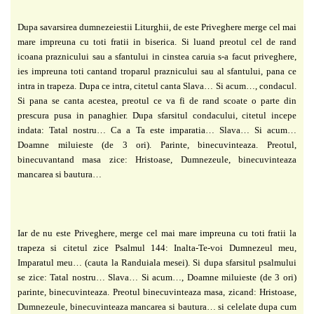
Dupa savarsirea dumnezeiestii Liturghii, de este Priveghere merge cel mai
mare impreuna cu toti fratii in biserica. Si luand preotul cel de rand
icoana praznicului sau a sfantului in cinstea caruia s-a facut priveghere,
ies impreuna toti cantand troparul praznicului sau al sfantului, pana ce
intra in trapeza. Dupa ce intra, citetul canta Slava… Si acum…, condacul.
Si pana se canta acestea, preotul ce va fi de rand scoate o parte din
prescura pusa in panaghier. Dupa sfarsitul condacului, citetul incepe
indata: Tatal nostru… Ca a Ta este imparatia… Slava… Si acum…
Doamne miluieste (de 3 ori). Parinte, binecuvinteaza. Preotul,
binecuvantand masa zice: Hristoase, Dumnezeule, binecuvinteaza
mancarea si bautura…
Iar de nu este Priveghere, merge cel mai mare impreuna cu toti fratii la
trapeza si citetul zice Psalmul 144: Inalta-Te-voi Dumnezeul meu,
Imparatul meu… (cauta la Randuiala mesei). Si dupa sfarsitul psalmului
se zice: Tatal nostru… Slava… Si acum…, Doamne miluieste (de 3 ori)
parinte, binecuvinteaza. Preotul binecuvinteaza masa, zicand: Hristoase,
Dumnezeule, binecuvinteaza mancarea si bautura… si celelate dupa cum