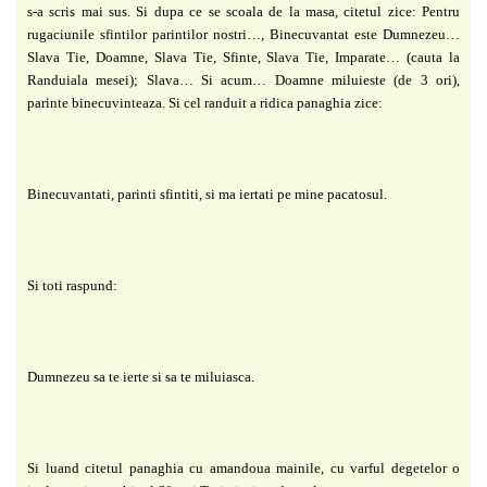
s-a scris mai sus. Si dupa ce se scoala de la masa, citetul zice: Pentru
rugaciunile sfintilor parintilor nostri…, Binecuvantat este Dumnezeu…
Slava Tie, Doamne, Slava Tie, Sfinte, Slava Tie, Imparate… (cauta la
Randuiala mesei); Slava… Si acum… Doamne miluieste (de 3 ori),
parinte binecuvinteaza. Si cel randuit a ridica panaghia zice:
Binecuvantati, parinti sfintiti, si ma iertati pe mine pacatosul.
Si toti raspund:
Dumnezeu sa te ierte si sa te miluiasca.
Si luand citetul panaghia cu amandoua mainile, cu varful degetelor o