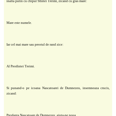
inalta putin cu chipul Sfintei Treimi, zicand cu glas mare:
Mare este numele.
Iar cel mai mare sau preotul de rand zice:
Al Presfintei Treimi.
Si punand-o pe icoana Nascatoarei de Dumnezeu, insemneaza crucis,
zicand:
Presfanta Nascatoare de Dumnezeu, ajuta-ne noua.