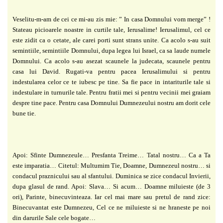
Veselitu-m-am de cei ce mi-au zis mie: ” In casa Domnului vom merge” !
Stateau picioarele noastre in curtile tale, Ierusalime! Ierusalimul, cel ce
este zidit ca o cetate, ale carei porti sunt strans unite. Ca acolo s-au suit
semintiile, semintiile Domnului, dupa legea lui
Israel
, ca sa laude numele
Domnului. Ca acolo s-au asezat scaunele la judecata, scaunele pentru
casa lui David. Rugati-va pentru pacea Ierusalimului si pentru
indestularea celor ce te iubesc pe tine. Sa fie pace in intariturile tale si
indestulare in turnurile tale. Pentru fratii mei si pentru vecinii mei graiam
despre tine pace. Pentru casa Domnului Dumnezeului nostru am dorit cele
bune tie.
Apoi: Sfinte Dumnezeule… Presfanta Treime… Tatal nostru… Ca a Ta
este imparatia… Citetul: Multumim Tie, Doamne, Dumnezeul nostru… si
condacul praznicului sau al sfantului. Duminica se zice condacul Invierii,
dupa glasul de rand. Apoi: Slava… Si acum… Doamne miluieste (de 3
ori), Parinte, binecuvinteaza. Iar cel mai mare sau pretul de rand zice:
Binecuvantat este Dumnezeu, Cel ce ne miluieste si ne hraneste pe noi
din darurile
Sale
cele bogate…