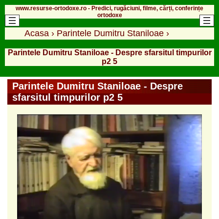
www.resurse-ortodoxe.ro - Predici, rugăciuni, filme, cărți, conferințe
ortodoxe
Acasa
›
Parintele Dumitru Staniloae
›
Parintele Dumitru Staniloae - Despre sfarsitul timpurilor
p2 5
Parintele Dumitru Staniloae - Despre
sfarsitul timpurilor p2 5