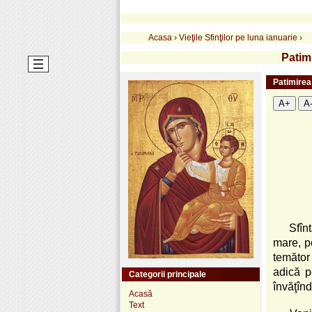
Acasa
›
Vieţile Sfinţilor pe luna ianuarie
›
Patim
Patimirea
A+
A
Sfîn
mare, pe
temător
adică p
Categorii principale
învăţînd
Acasă
Text