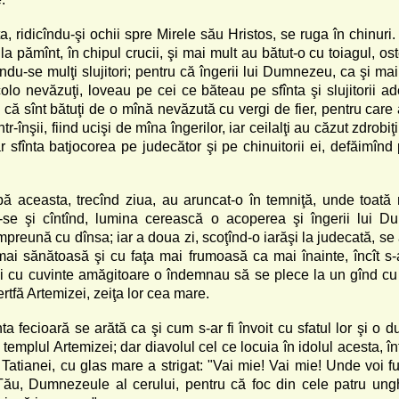
ta, ridicîndu-şi ochii spre Mirele său Hristos, se ruga în chinuri
 la pămînt, în chipul crucii, şi mai mult au bătut-o cu toiagul, os
du-se mulţi slujitori; pentru că îngerii lui Dumnezeu, ca şi mai
colo nevăzuţi, loveau pe cei ce băteau pe sfînta şi slujitorii a
că sînt bătuţi de o mînă nevăzută cu vergi de fier, pentru care 
tr-înşii, fiind ucişi de mîna îngerilor, iar ceilalţi au căzut zdrobiţ
ar sfînta batjocorea pe judecător şi pe chinuitorii ei, defăimînd 
ă aceasta, trecînd ziua, au aruncat-o în temniţă, unde toată
-se şi cîntînd, lumina cerească o acoperea şi îngerii lui 
mpreună cu dînsa; iar a doua zi, scoţînd-o iarăşi la judecată, se
mai sănătoasă şi cu faţa mai frumoasă ca mai înainte, încît s-
eşi cu cuvinte amăgitoare o îndemnau să se plece la un gînd cu 
rtfă Artemizei, zeiţa lor cea mare.
ta fecioară se arătă ca şi cum s-ar fi învoit cu sfatul lor şi o 
 templul Artemizei; dar diavolul cel ce locuia în idolul acesta, î
Tatianei, cu glas mare a strigat: "Vai mie! Vai mie! Unde voi fu
ău, Dumnezeule al cerului, pentru că foc din cele patru ungh