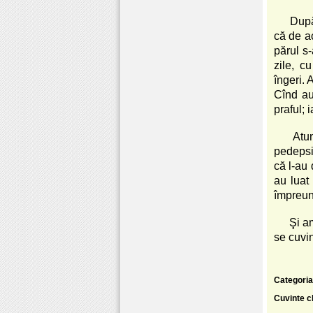
După
că de a
părul s-
zile, c
îngeri. 
Cînd au
praful; 
Atun
pedepsit
că l-au 
au luat 
împreună
Şi a
se cuvin
Categoria
Cuvinte c