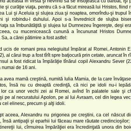
nd aceasta în vîrstă şi nevrînd să se însoţească cu bărbat, îşi 
rie şi curăţie viaţa, pentru că s-a făcut mireasă lui Hristos, fiind 
a Lui şi Aceluia şi slujea ziua şi noaptea, omorîndu-şi trupul î
ni şi robindu-l duhului. Apoi s-a învrednicit de slujba bise
iaţa sa îmbunătăţită şi slujea lui Dumnezeu îngereşte, deşi era 
ceea, cu mucenicească cunună a încununat Hristos Dumn
Sa, a cărei pătimire a fost astfel:
d ucis de romani prea nelegiuitul împărat al Romei, Antonin E
), al cărui trup a fost tîrît spre batjocură prin cetate, aruncat în rî
sul a fost ridicat la împărăţie tînărul copil Alexandru Sever (2
a numai de 16 ani.
a avea mamă creştină, numită Iulia Mamia, de la care învăţase 
tos, însă nu cu dreaptă credinţă, că nici pe idoli nu-i lepăd
 lor ca unor vechi zei ai Romei, avînd în palatele sale şi ch
şi pe al necuratului Apolon, pe al lui Avraam, cel din legea vec
u cel elinesc, precum şi alţi idoli.
pt aceea, Alexandru nu prigonea pe creştini, ca cel născut d
, însă antipaţii şi eparhii lui făceau mare răutate credincioşilor;
tinereţii lui, cîrmuirea împărăţiei era încredinţată unora din boie