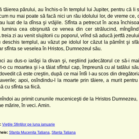
 tăierea părului, au închis-o în templul lui Jupiter, pentru că li
cum nu mai poate să facă nici un rău idolului lor, de vreme ce, 
au luat de la dînsa şi vrăjile. Sfînta a petrecut în acea închis
u lumina cea obişnuită ce venea din cer strălucind, mîngîin
A treia zi au venit slujitorii cu poporul, vrînd să aducă jertfă zeului
 deschis templul, au văzut pe idolul lor căzut la pămînt şi sfă
iar sfînta se veselea în Hristos, Dumnezeul său.
ci au dus-o iarăşi la divan şi, neştiind judecătorul ce să-i mai
-o cu moartea şi i-a tăiat sfîntul cap, împreună cu al tatălui să
dovedit că este creştin, după ce mai întîi l-au scos din dregătoria
averile; apoi, osîndindu-l la moarte prin tăiere, a murit pentru
 cu sfînta sa fiică.
mîndoi au primit cununile muceniceşti de la Hristos Dumnezeu, 
e mărire, în veci. Amin.
:
Vieţile Sfinţilor pe luna ianuarie
heie:
Sfanta Mucenita Tatiana
,
Sfanta Tatiana