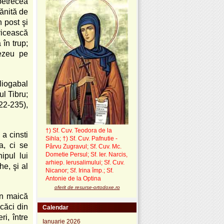
petrecea
rănită de
n post şi
ricească
în trup;
ezeu pe
liogabal
ul Tibru;
22-235),
†) Sf. Cuv. Teodora de la
a cinsti
Sihla
;
†) Sf. Cuv. Pafnutie -
a, ci se
Pârvu Zugravul
; Sf. Cuv. Mc.
Dometie Persul; Sf. Ier. Narcis,
ipul lui
arhiep. Ierusalimului; Sf. Cuv.
he, şi al
Nicanor; Sf. Irina împ.; Sf.
Antonie de la Optina
oferit de resurse-ortodoxe.ro
in maică
 căci din
Calendar
ri, între
Ianuarie 2026