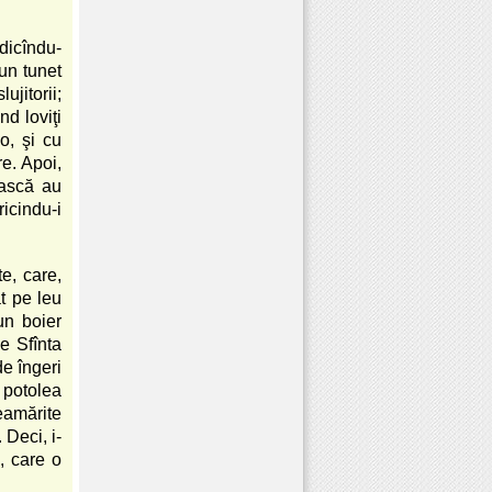
idicîndu-
 un tunet
ujitorii;
nd loviţi
o, şi cu
re. Apoi,
ească au
icindu-i
te, care,
t pe leu
un boier
e Sfînta
de îngeri
 potolea
eamărite
 Deci, i-
, care o