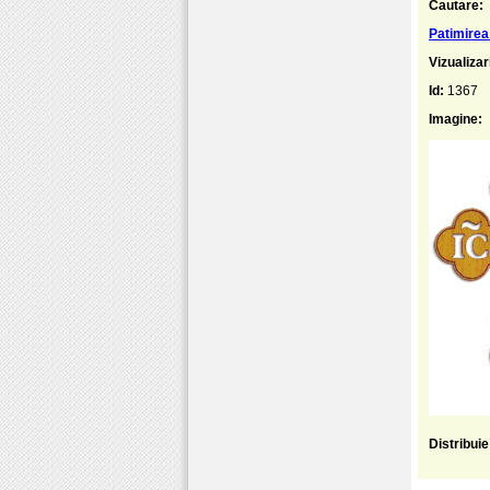
Cautare:
Patimirea
Vizualizar
Id:
1367
Imagine:
Distribui