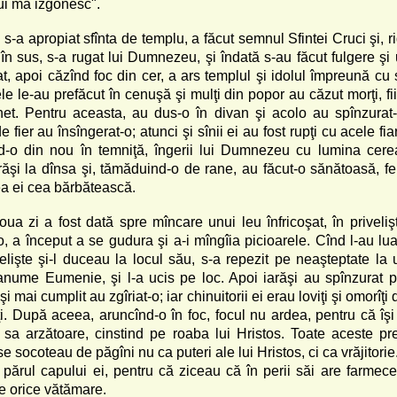
ui mă izgonesc".
 s-a apropiat sfînta de templu, a făcut semnul Sfintei Cruci şi, r
 în sus, s-a rugat lui Dumnezeu, şi îndată s-au făcut fulgere şi
at, apoi căzînd foc din cer, a ars templul şi idolul împreună cu sl
fele le-au prefăcut în cenuşă şi mulţi din popor au căzut morţi, fii
net. Pentru aceasta, au dus-o în divan şi acolo au spînzurat-
e fier au însîngerat-o; atunci şi sînii ei au fost rupţi cu acele fia
d-o din nou în temniţă, îngerii lui Dumnezeu cu lumina cer
răşi la dînsa şi, tămăduind-o de rane, au făcut-o sănătoasă, fer
ea ei cea bărbătească.
oua zi a fost dată spre mîncare unui leu înfricoşat, în priveliş
, a început a se gudura şi a-i mîngîia picioarele. Cînd l-au lua
velişte şi-l duceau la locul său, s-a repezit pe neaşteptate la 
, anume Eumenie, şi l-a ucis pe loc. Apoi iarăşi au spînzurat p
şi mai cumplit au zgîriat-o; iar chinuitorii ei erau loviţi şi omorîţi 
i. După aceea, aruncînd-o în foc, focul nu ardea, pentru că îşi
 sa arzătoare, cinstind pe roaba lui Hristos. Toate aceste pr
e socoteau de păgîni nu ca puteri ale lui Hristos, ci ca vrăjitorie.
 părul capului ei, pentru că ziceau că în perii săi are farmece
e orice vătămare.