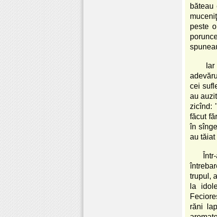
băteau 
muceniţ
peste o
porunce
spuneau
Iar
adevărul
cei sufl
au auzit
zicînd:
făcut fă
în sînge
au tăiat
Într
întrebar
trupul, 
la idol
Feciore
răni la
aromate