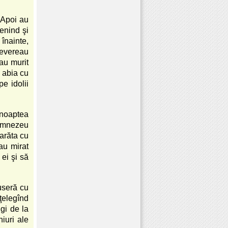
. Apoi au
tenind şi
 înainte,
devereau
au murit
i abia cu
pe idolii
 noaptea
Dumnezeu
 arăta cu
au mirat
ei şi să
duseră cu
nţelegînd
gi de la
iuri ale