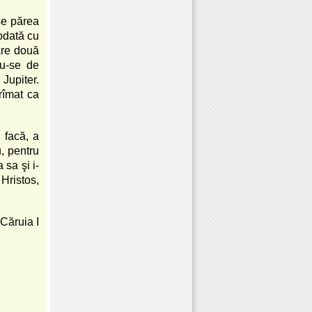
 se părea
odată cu
oare două
du-se de
 Jupiter.
rîmat ca
 facă, a
u, pentru
 sa şi i-
 Hristos,
Căruia I