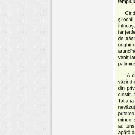
templul
Cînd
şi ochii
înfricoş
iar jert
de trăs
unghii d
aruncîn
venit ia
pătimir
A d
văzînd-o
din pri
cinstit
Tatiana 
nevăzuţ
puterea
minuni s
au tuns
apără d