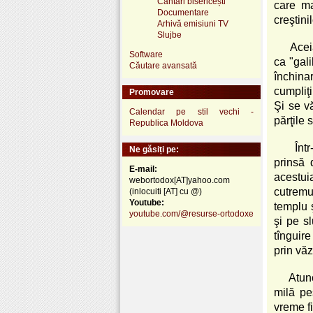
Cântări bisericești
care ma
Documentare
creştinil
Arhivă emisiuni TV
Slujbe
Acei
Software
ca "gali
Căutare avansată
închina
cumpliţi
Promovare
Şi se vă
Calendar pe stil vechi -
părţile 
Republica Moldova
Înt
Ne găsiți pe:
prinsă 
E-mail:
acestui
webortodox[AT]yahoo.com
cutremur
(inlocuiti [AT] cu @)
Youtube:
templu ş
youtube.com/@resurse-ortodoxe
şi pe sl
tînguire
prin vă
Atunc
milă pes
vreme fi