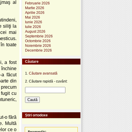
ăjmaş al
Februarie 2026
Martie 2026
Aprilie 2026
Mai 2026
tindeni,
Iunie 2026
siliţi la
Iulie 2026
August 2026
 cei mai
Septembrie 2026
mesticus.
Octombrie 2026
 în toate
Noiembrie 2026
Decembrie 2026
Căutare
, a fost
 închine
1.
Căutare avansată
-a făcut
parte din
2. Căutare rapidă - cuvânt:
, precum
 fugit cu
ntuneric,
Știri ortodoxe
ut-o fără
e. Multă
elor ce o
Recomandări: