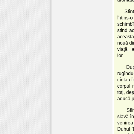
Sfîn
întins-o
schimbîn
stînd a
aceasta 
nouă din
viaţă; i
lor.
Dup
rugîndu
cîntau î
corpul 
toţi, d
aducă je
Sfîn
slavă în
venirea 
Duhul T