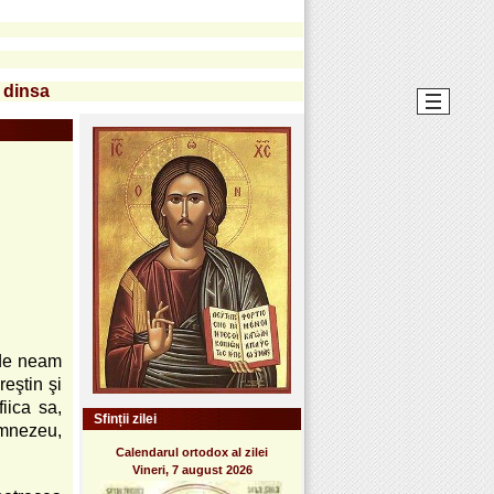
 dinsa
 de neam
reştin şi
iica sa,
Sfinții zilei
umnezeu,
Calendarul ortodox al zilei
Vineri, 7 august 2026