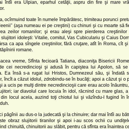
i întîi era Ulpian, eparhul cetăţii, aspru din fire şi mare vr
or.
a, ocîrmuind toate în numele împărătesc, trimiteau porunci pretu
leenii" (aşa numeau ei pe creştini) cu chinuri şi cu moarte să fie 
rea zeilor romanilor; şi erau aleşi spre pierderea creştinilor
 slujitori idoleşti: Vitalie, comitul, Vas Cubiculariu şi Caius Do
rsa ca apa sîngele creştinilor, fără cruţare, atît în Roma, cît şi
stăpînirii romane.
r-acea vreme, Sfînta fecioară Tatiana, diaconiţa Bisericii Romei
de cei necredincioşi şi adusă în capiştea lui Apolon, să se
a. Ea însă s-a rugat lui Hristos, Dumnezeul său, şi îndată s
, încît a căzut idolul, zdrobindu-se în bucăţi; apoi a căzut şi o 
i a ucis pe mulţi dintre necredincioşii care erau acolo înăuntru
ujitori; iar diavolul care locuia în idol, răcnind cu mare glas, a
 din locul acela, auzind toţi chiotul lui şi văzîndu-l fugind în î
zduh.
i păgînii au dus-o la judecată şi la chinuire; dar mai întîi au băt
te obraz slujitorii tiranilor şi apoi i-au scos ochii cu undiţel
ind chinuită, chinuitorii au slăbit, pentru că sfînta era înaintea c