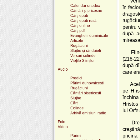
Veni
Calendar ortodox
în fecio
Cântări și pricesne
dragoste
Cărți epub
rugăciu
Cărți epub rusă
Cărți online
pentru v
Cărți pdf
după a
Evanghelii duminicale
mireasa 
Articole
Rugăciuni
Slujbe și rânduieli
Fiin
Versuri colinde
(218-222
Viețile Sfinților
după dîn
Audio
care er
Predici
Părinți duhovnicești
Acel
Rugăciuni
pe Hris
Cântări bisericești
închina
Slujbe
Cărți
Hristos 
Colinde
lui Orfe
Arhivă emisiuni radio
Foto
Dre
Video
creştină
pricina 
Părinți