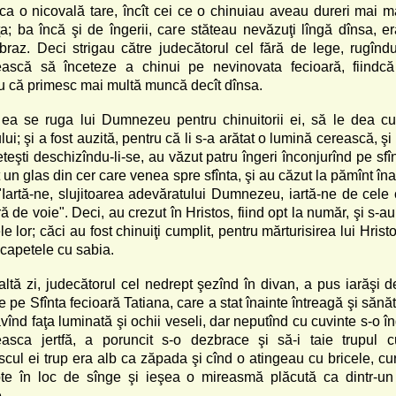
ca o nicovală tare, încît cei ce o chinuiau aveau dureri mai ma
a; ba încă şi de îngerii, care stăteau nevăzuţi lîngă dînsa, era
braz. Deci strigau către judecătorul cel fără de lege, rugîndu
ască să înceteze a chinui pe nevinovata fecioară, fiindcă
 că primesc mai multă muncă decît dînsa.
 ea se ruga lui Dumnezeu pentru chinuitorii ei, să le dea cu
ui; şi a fost auzită, pentru că li s-a arătat o lumină cerească, şi 
eteşti deschizîndu-li-se, au văzut patru îngeri înconjurînd pe sfî
 un glas din cer care venea spre sfînta, şi au căzut la pămînt îna
 "Iartă-ne, slujitoarea adevăratului Dumnezeu, iartă-ne de cele 
ră de voie". Deci, au crezut în Hristos, fiind opt la număr, şi s-a
le lor; căci au fost chinuiţi cumplit, pentru mărturisirea lui Hristos
 capetele cu sabia.
-altă zi, judecătorul cel nedrept şezînd în divan, a pus iarăşi d
e pe Sfînta fecioară Tatiana, care a stat înainte întreagă şi săn
avînd faţa luminată şi ochii veseli, dar neputînd cu cuvinte s-o 
easca jertfă, a poruncit s-o dezbrace şi să-i taie trupul c
scul ei trup era alb ca zăpada şi cînd o atingeau cu bricele, cu
pte în loc de sînge şi ieşea o mireasmă plăcută ca dintr-u
.