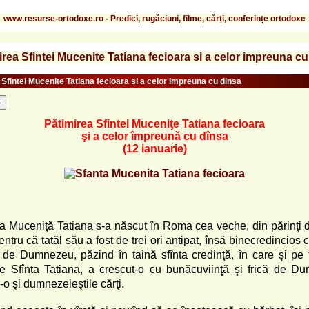
www.resurse-ortodoxe.ro - Predici, rugăciuni, filme, cărți, conferințe ortodoxe
irea Sfintei Mucenite Tatiana fecioara si a celor impreuna cu
 Sfintei Mucenite Tatiana fecioara si a celor impreuna cu dinsa
-
Pătimirea Sfintei Muceniţe Tatiana fecioara
şi a celor împreună cu dînsa
(12 ianuarie)
ta Muceniţă Tatiana s-a născut în Roma cea veche, din părinţi
ntru că tatăl său a fost de trei ori antipat, însă binecredincios c
 de Dumnezeu, păzind în taină sfînta credinţă, în care şi pe f
e Sfînta Tatiana, a crescut-o cu bunăcuviinţă şi frică de D
-o şi dumnezeieştile cărţi.