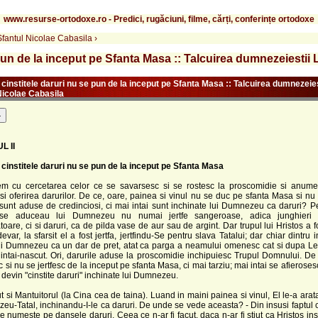
www.resurse-ortodoxe.ro - Predici, rugăciuni, filme, cărți, conferințe ortodoxe
 Sfantul Nicolae Cabasila
›
pun de la inceput pe Sfanta Masa :: Talcuirea dumnezeiestii L
cinstitele daruri nu se pun de la inceput pe Sfanta Masa :: Talcuirea dumnezeiest
 Nicolae Cabasila
-
L II
 cinstitele daruri nu se pun de la inceput pe Sfanta Masa
m cu cercetarea celor ce se savarsesc si se rostesc la proscomidie si anume
i oferirea darurilor. De ce, oare, painea si vinul nu se duc pe sfanta Masa si nu 
sunt aduse de credinciosi, ci mai intai sunt inchinate lui Dumnezeu ca daruri? P
se aduceau lui Dumnezeu nu numai jertfe sangeroase, adica junghieri d
oare, ci si daruri, ca de pilda vase de aur sau de argint. Dar trupul lui Hristos a fos
devar, la sfarsit el a fost jertfa, jertfindu-Se pentru slava Tatalui; dar chiar dintru 
lui Dumnezeu ca un dar de pret, atat ca parga a neamului omenesc cat si dupa Le
intai-nascut. Ori, darurile aduse la proscomidie inchipuiesc Trupul Domnului. De
 si nu se jertfesc de la inceput pe sfanta Masa, ci mai tarziu; mai intai se afieroses
devin "cinstite daruri" inchinate lui Dumnezeu.
t si Mantuitorul (la Cina cea de taina). Luand in maini painea si vinul, El le-a arata
eu-Tatal, inchinandu-I-le ca daruri. De unde se vede aceasta? - Din insusi faptul 
 le numeste pe dansele daruri. Ceea ce n-ar fi facut, daca n-ar fi stiut ca Hristos ins