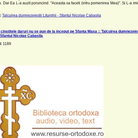
u. Dar Ea L-a auzit poruncind: "Aceasta sa faceti (intru pomenirea Mea)". Si L-a imi
:
Talcuirea dumnezeiestii Liturghii - Sfantul Nicolae Cabasila
cinstitele daruri nu se pun de la inceput pe Sfanta Masa :: Talcuirea dumnezeies
- Sfantul Nicolae Cabasila
i:
1189