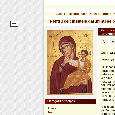
Acasa
›
Talcuirea dumnezeiestii Liturghii -
Pentru ce cinstitele daruri nu se 
Pentru ce 
- Sfantul
A+
A
CAPITOLU
Pentru ce
Sa incepe
aducerea s
indata ce 
vechime 
necuvantat
dar. Intr-a
inchinat 
ca era un 
nu se aduc
numesc si 
Categorii principale
Asa a facu
Acasă
lui Dumnez
Text
le face si