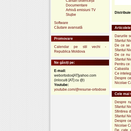
Cântări bisericești
Documentare
Arhivă emisiuni TV
Distribui
Slujbe
Software
Căutare avansată
Articolel
Darurile s
Promovare
Sfantul N
De ce se c
Calendar pe stil vechi -
Sfantul N
Republica Moldova
De ce nu s
Sfantul N
Ne găsiți pe:
Pentru ce 
Cabasila
E-mail:
Ce inteleg
webortodox[AT]yahoo.com
Despre cel
(inlocuiti [AT] cu @)
Nicolae C
Youtube:
youtube.com/@resurse-ortodoxe
Cele mai v
Despre ru
Sfantul N
Sfintirea d
Sfantul N
Despre cel
Nicolae C
De cate o