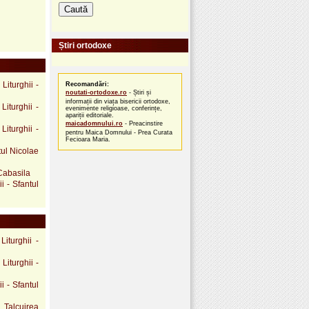
Știri ortodoxe
Liturghii -
Recomandări:
noutati-ortodoxe.ro
- Știri și
informații din viața bisericii ortodoxe,
Liturghii -
evenimente religioase, conferințe,
apariții editoriale.
maicadomnului.ro
- Preacinstire
iturghii -
pentru Maica Domnului - Prea Curata
Fecioara Maria.
tul Nicolae
 Cabasila
i - Sfantul
iturghii -
 Liturghii -
i - Sfantul
 Talcuirea