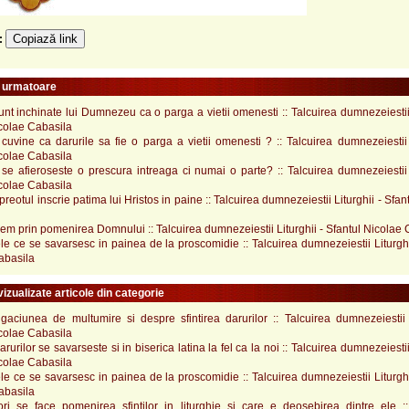
Copiază link
e:
e urmatoare
unt inchinate lui Dumnezeu ca o parga a vietii omenesti :: Talcuirea dumnezeiestii 
icolae Cabasila
uvine ca darurile sa fie o parga a vietii omenesti ? :: Talcuirea dumnezeiestii 
icolae Cabasila
e afieroseste o prescura intreaga ci numai o parte? :: Talcuirea dumnezeiestii L
icolae Cabasila
preotul inscrie patima lui Hristos in paine :: Talcuirea dumnezeiestii Liturghii - Sfan
em prin pomenirea Domnului :: Talcuirea dumnezeiestii Liturghii - Sfantul Nicolae
e ce se savarsesc in painea de la proscomidie :: Talcuirea dumnezeiestii Liturghi
abasila
izualizate articole din categorie
gaciunea de multumire si despre sfintirea darurilor :: Talcuirea dumnezeiestii L
icolae Cabasila
arurilor se savarseste si in biserica latina la fel ca la noi :: Talcuirea dumnezeiestii
icolae Cabasila
e ce se savarsesc in painea de la proscomidie :: Talcuirea dumnezeiestii Liturghi
abasila
ri se face pomenirea sfintilor in liturghie si care e deosebirea dintre ele ::