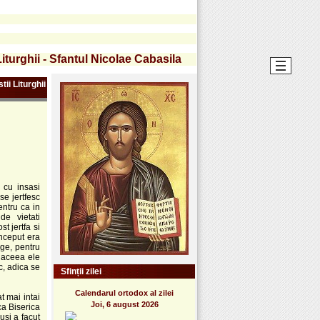
iturghii - Sfantul Nicolae Cabasila
ii Liturghii
 cu insasi
se jertfesc
entru ca in
e vietati
t jertfa si
inceput era
ge, pentru
 aceea ele
c, adica se
Sfinții zilei
Calendarul ortodox al zilei
t mai intai
Joi, 6 august 2026
ca Biserica
usi a facut