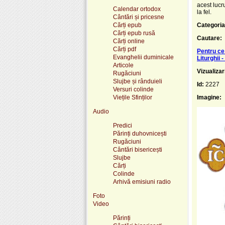
acest lucr
Calendar ortodox
la fel.
Cântări și pricesne
Cărți epub
Categoria
Cărți epub rusă
Cautare:
Cărți online
Cărți pdf
Pentru ce 
Evanghelii duminicale
Liturghii 
Articole
Vizualizar
Rugăciuni
Slujbe și rânduieli
Id:
2227
Versuri colinde
Viețile Sfinților
Imagine:
Audio
Predici
Părinți duhovnicești
Rugăciuni
Cântări bisericești
Slujbe
Cărți
Colinde
Arhivă emisiuni radio
Foto
Video
Părinți