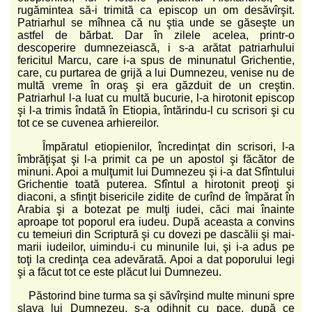
rugămintea să-i trimită ca episcop un om desăvîrşit.
Patriarhul se mîhnea că nu ştia unde se găseşte un
astfel de bărbat. Dar în zilele acelea, printr-o
descoperire dumnezeiască, i s-a arătat patriarhului
fericitul Marcu, care i-a spus de minunatul Grichentie,
care, cu purtarea de grijă a lui Dumnezeu, venise nu de
multă vreme în oraş şi era găzduit de un creştin.
Patriarhul l-a luat cu multă bucurie, l-a hirotonit episcop
şi l-a trimis îndată în Etiopia, întărindu-l cu scrisori şi cu
tot ce se cuvenea arhiereilor.
Împăratul etiopienilor, încredinţat din scrisori, l-a
îmbrăţişat şi l-a primit ca pe un apostol şi făcător de
minuni. Apoi a mulţumit lui Dumnezeu şi i-a dat Sfîntului
Grichentie toată puterea. Sfîntul a hirotonit preoţi şi
diaconi, a sfinţit bisericile zidite de curînd de împărat în
Arabia şi a botezat pe mulţi iudei, căci mai înainte
aproape tot poporul era iudeu. După aceasta a convins
cu temeiuri din Scriptură şi cu dovezi pe dascălii şi mai-
marii iudeilor, uimindu-i cu minunile lui, şi i-a adus pe
toţi la credinţa cea adevărată. Apoi a dat poporului legi
şi a făcut tot ce este plăcut lui Dumnezeu.
Păstorind bine turma sa şi săvîrşind multe minuni spre
slava lui Dumnezeu, s-a odihnit cu pace, după ce