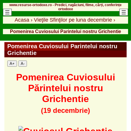
www.resurse-ortodoxe.ro - Predici, rugăciuni, filme, cărți, conferințe
ortodoxe
Acasa
›
Vieţile Sfinţilor pe luna decembrie
›
Pomenirea Cuviosului Parintelui nostru Grichentie
Pomenirea Cuviosului Parintelui nostru
Grichentie
A+
A-
Pomenirea Cuviosului
Părintelui nostru
Grichentie
(19 decembrie)