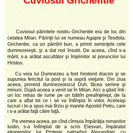
Cuviosul părintele nostru Grichentie era de loc din
cetatea Milan. Părinţii lui se numeau Agapie şi Teodota.
Grichentie, ca un pămînt bun, a primit seminţele cele
dumnezeieşti, şi a dat rod însutit. De aceea, cînd s-a
mărit, s-a arătat ascultător şi împlinitor al poruncilor lui
Hristos.
Cu voia lui Dumnezeu a fost hirotonit diacon şi se
supunea fericitul la post şi la aspră vieţuire. Din ziua
aceea, primind dumnezeiescul Duh, făcea semne şi
minuni. După aceea a venit iar în Milan. Aici a găsit într-
un loc retras de lume pe un bătrîn preaînţelept, de la
care a aflat tot ce i se va întîmpla în viitor. Aceleaşi
lucruri i le-a spus mai tîrziu şi marele Apostol Petru, care
i s-a arătat faţă către faţă.
Pe vremea aceea, pe cînd cîrmuia împărăţia romanilor
Iustin, s-a întîmplat de a scris Elesvan, împăratul
etiopienilor, lui Proterie patriarhul Alexandriei, cu