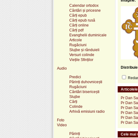
Imagine:
Calendar ortodox
Cântări și pricesne
Cărți epub
Cărți epub rusă
Cărți online
Cărți pdf
Evanghelii duminicale
Articole
Rugăciuni
Slujbe și rânduieli
Versuri colinde
Viețile Sfinților
Distribui
Audio
Predici
Redare
Părinți duhovnicești
Rugăciuni
Articolel
Cântări bisericești
Slujbe
Pr Dan Sa
Cărți
Pr Dan San
Colinde
Pr Dan Sa
Arhivă emisiuni radio
Pr Dan Sa
Pr Dan Sa
Foto
Pr Dan Sa
Video
Părinți
Cele mai v