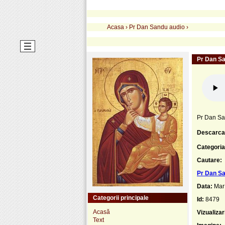
Acasa
›
Pr Dan Sandu audio
›
Pr Dan Sa
Pr Dan Sa
Descarca
Categoria
Cautare:
Pr Dan Sa
Data:
Mar
Categorii principale
Id:
8479
Acasă
Vizualizar
Text