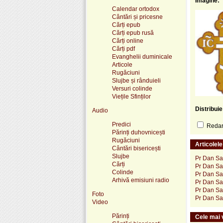
Imagine:
Calendar ortodox
Cântări și pricesne
Cărți epub
Cărți epub rusă
Cărți online
Cărți pdf
Evanghelii duminicale
Articole
Rugăciuni
Slujbe și rânduieli
Versuri colinde
Viețile Sfinților
Distribui
Audio
Predici
Redare
Părinți duhovnicești
Rugăciuni
Articolel
Cântări bisericești
Slujbe
Pr Dan Sa
Cărți
Pr Dan Sa
Colinde
Pr Dan Sa
Arhivă emisiuni radio
Pr Dan Sa
Pr Dan Sa
Foto
Pr Dan Sa
Video
Părinți
Cele mai v