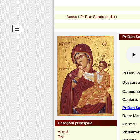
Acasa
›
Pr Dan Sandu audio
›
Pr Dan Sa
Pr Dan Sa
Descarca
Categoria
Cautare:
Pr Dan Sa
Data:
Mar
Categorii principale
Id:
8570
Acasă
Vizualizar
Text