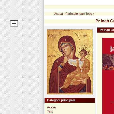
Acasa
›
Parintele Ioan Tesu
›
Pr Ioan Cr
Pr Ioan Cr
Categorii principale
Acasă
Text