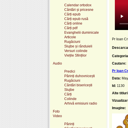
Calendar ortodox
Cântări și pricesne
Cărți epub
Cărți epub rusă
Cărți online
Cărți pdf
Evanghelii duminicale
Articole
Pr Ioan Cr
Rugăciuni
Slujbe și rânduieli
Descarca
Versuri colinde
Viețile Sfinților
Categoria
Audio
Cautare:
Pr Ioan Cr
Predici
Părinți duhovnicești
Data:
May
Rugăciuni
Cântări bisericești
Id:
1130
Slujbe
Alte titluri
Cărți
Colinde
Vizualizar
Arhivă emisiuni radio
Imagine:
Foto
Video
Părinți