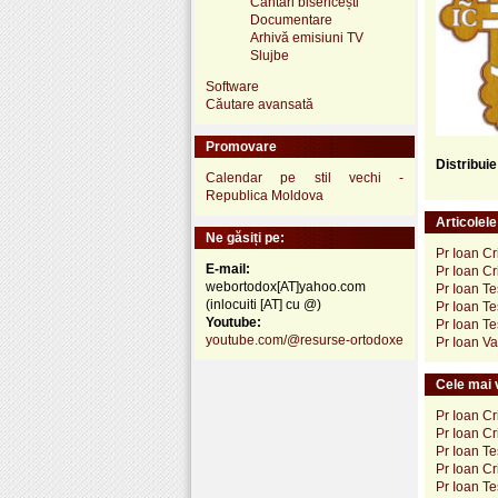
Cântări bisericești
Documentare
Arhivă emisiuni TV
Slujbe
Software
Căutare avansată
Promovare
Distribui
Calendar pe stil vechi -
Republica Moldova
Articolel
Ne găsiți pe:
Pr Ioan Cr
E-mail:
Pr Ioan Cr
webortodox[AT]yahoo.com
Pr Ioan Te
(inlocuiti [AT] cu @)
Pr Ioan Te
Youtube:
Pr Ioan Tes
youtube.com/@resurse-ortodoxe
Pr Ioan Val
Cele mai v
Pr Ioan Cr
Pr Ioan Cr
Pr Ioan Te
Pr Ioan Cr
Pr Ioan Tes