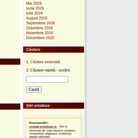
Mai 2026
Iunie 2026
Iulie 2026
August 2026
Septembrie 2026
Octombrie 2026
Noiembrie 2026
Decembrie 2026
Căutare
1.
Căutare avansată
2. Căutare rapidă - cuvânt:
Știri ortodoxe
Recomandări:
noutati-ortodoxe.ro
- Știri și
informații din viața bisericii ortodoxe,
evenimente religioase, conferințe,
apariții editoriale.