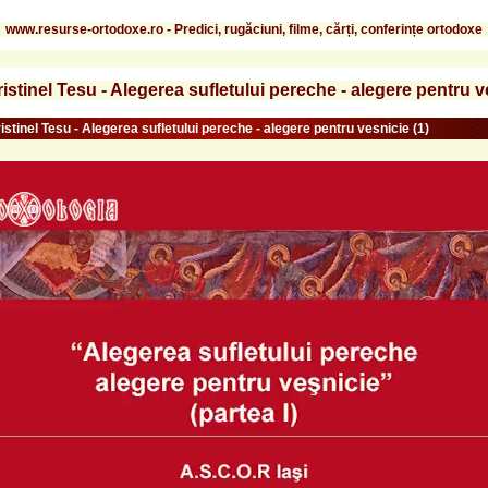
www.resurse-ortodoxe.ro - Predici, rugăciuni, filme, cărți, conferințe ortodoxe
istinel Tesu - Alegerea sufletului pereche - alegere pentru v
istinel Tesu - Alegerea sufletului pereche - alegere pentru vesnicie (1)