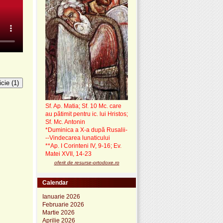
cie (1)
Sf. Ap. Matia; Sf. 10 Mc. care
au pătimit pentru ic. lui Hristos;
Sf. Mc. Antonin
*Duminica a X-a după Rusalii-
--Vindecarea lunaticului
**Ap. I Corinteni IV, 9-16; Ev.
Matei XVII, 14-23
oferit de resurse-ortodoxe.ro
Calendar
Ianuarie 2026
Februarie 2026
Martie 2026
Aprilie 2026