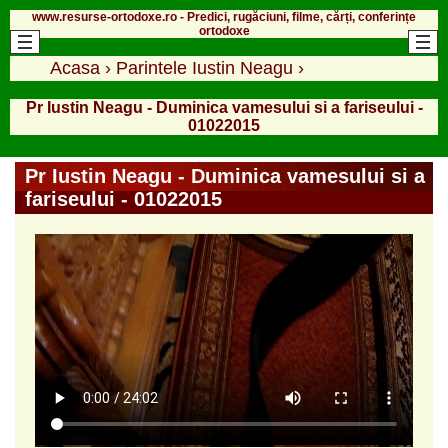
www.resurse-ortodoxe.ro - Predici, rugăciuni, filme, cărți, conferințe
ortodoxe
Acasa
›
Parintele Iustin Neagu
›
Pr Iustin Neagu - Duminica vamesului si a fariseului -
01022015
Pr Iustin Neagu - Duminica vamesului si a
fariseului - 01022015