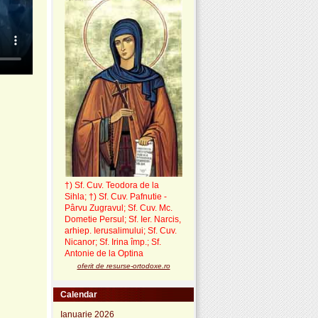
†) Sf. Cuv. Teodora de la
Sihla
;
†) Sf. Cuv. Pafnutie -
Pârvu Zugravul
; Sf. Cuv. Mc.
Dometie Persul; Sf. Ier. Narcis,
arhiep. Ierusalimului; Sf. Cuv.
Nicanor; Sf. Irina împ.; Sf.
Antonie de la Optina
oferit de resurse-ortodoxe.ro
Calendar
Ianuarie 2026