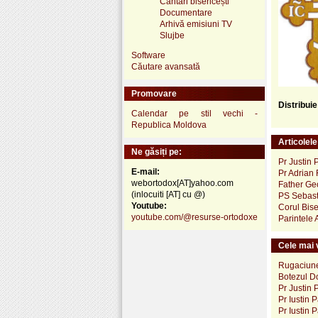
Cântări bisericești
Documentare
Arhivă emisiuni TV
Slujbe
Software
Căutare avansată
Promovare
Distribui
Calendar pe stil vechi -
Republica Moldova
Articolel
Ne găsiți pe:
Pr Justin P
E-mail:
Pr Adrian 
webortodox[AT]yahoo.com
Father Ge
(inlocuiti [AT] cu @)
PS Sebast
Youtube:
Corul Bise
youtube.com/@resurse-ortodoxe
Parintele
Cele mai v
Rugaciune 
Botezul D
Pr Justin 
Pr Iustin 
Pr Iustin 