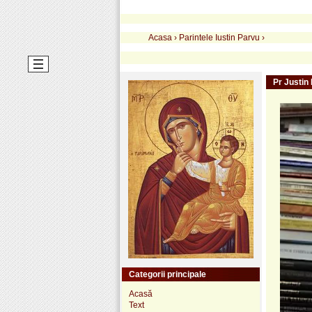
Acasa
›
Parintele Iustin Parvu
›
Pr Justin 
Categorii principale
Acasă
Text