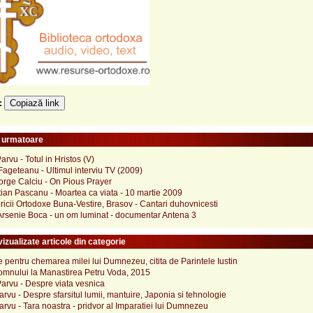
Copiază link
e:
e urmatoare
arvu - Totul in Hristos (V)
Fageteanu - Ultimul interviu TV (2009)
orge Calciu - On Pious Prayer
ian Pascanu - Moartea ca viata - 10 martie 2009
ricii Ortodoxe Buna-Vestire, Brasov - Cantari duhovnicesti
 Arsenie Boca - un om luminat - documentar Antena 3
izualizate articole din categorie
pentru chemarea milei lui Dumnezeu, citita de Parintele Iustin
omnului la Manastirea Petru Voda, 2015
Parvu - Despre viata vesnica
Parvu - Despre sfarsitul lumii, mantuire, Japonia si tehnologie
Parvu - Tara noastra - pridvor al Imparatiei lui Dumnezeu