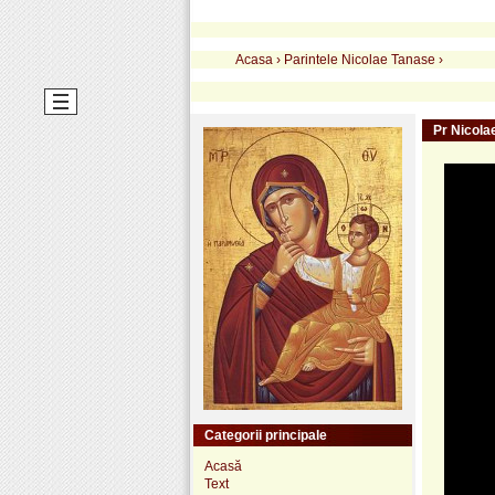
Acasa
›
Parintele Nicolae Tanase
›
Pr Nicola
Categorii principale
Acasă
Text