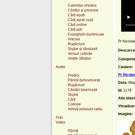
Calendar ortodox
Cântări și pricesne
Cărți epub
Cărți epub rusă
Cărți online
Cărți pdf
Evanghelii duminicale
Articole
Pr Nicolae
Rugăciuni
Slujbe și rânduieli
Descarca
Versuri colinde
Viețile Sfinților
Categoria
Audio
Cautare:
Pr Nicola
Predici
Părinți duhovnicești
Data:
May
Rugăciuni
Cântări bisericești
Id:
1179
Slujbe
Alte titluri
Cărți
Colinde
Vizualizar
Arhivă emisiuni radio
Imagine:
Foto
Video
Părinți