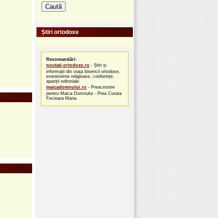
Știri ortodoxe
Recomandări:
noutati-ortodoxe.ro
- Știri și
informații din viața bisericii ortodoxe,
evenimente religioase, conferințe,
apariții editoriale.
maicadomnului.ro
- Preacinstire
pentru Maica Domnului - Prea Curata
Fecioara Maria.