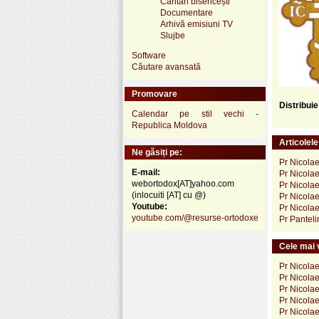
Cântări bisericești
Documentare
Arhivă emisiuni TV
Slujbe
Software
Căutare avansată
Promovare
Distribui
Calendar pe stil vechi -
Republica Moldova
Articolel
Ne găsiți pe:
Pr Nicolae
E-mail:
Pr Nicola
webortodox[AT]yahoo.com
Pr Nicola
(inlocuiti [AT] cu @)
Pr Nicolae
Youtube:
Pr Nicolae
youtube.com/@resurse-ortodoxe
Pr Pantel
Cele mai v
Pr Nicolae
Pr Nicolae
Pr Nicolae
Pr Nicola
Pr Nicolae