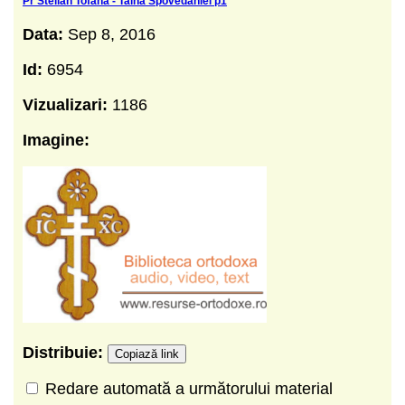
Pr Stelian Tofana - Taina Spovedaniei p1
Data:
Sep 8, 2016
Id:
6954
Vizualizari:
1186
Imagine:
Distribuie:
Copiază link
Redare automată a următorului material