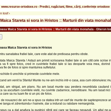
www.resurse-ortodoxe.ro - Predici, rugăciuni, filme, cărți, conferințe ortodoxe
n Iosif
›
aica Stareta si sora in Hristos :: Marturii din viata monahal
asa Maica Stareta si sora in Hristos :: Marturii din viata monahala - Gheron Ios
-
oasa Maica Stareta si sora in Hristos
tru sanatatea fratiei tale, care este atat de pretioasa pentru obste.
ata Maica Stareta ! Astazi am primit scrisoarea fratiei tale si am citit cele scrise 
ca va fi spre folos, cred in cuvintele fratiei tale si las deoparte voia mea, dorind
va fie de folos si spre mantuirea sufletului.
schide-ti urechile si primeste cuvintele mele.
 cand am venit la Sfantul Munte nu ne-am inchis intr-o casa, asa cum obisnuiesc mul
tat, am strigat, am plans. Nu am lasat munte sau pestera neumblata cautand 
 ca sa ascultam cuvintele vietii, nu cuvinte zadarnice, neroditoare. Nu am lasat nici
la care sa nu luam fie si un pic de folos.
 de nouazeci de ani ne-a spus ca statea intr-un varf de munte de saptesprezece a
pe langa el zdrentuindu-i hainele, dar a indurat cu rabdare nemarginita.
 spus ca a dat anafura la pustnici sfinti goi care se faceau nevazuti. Un altul ne-a