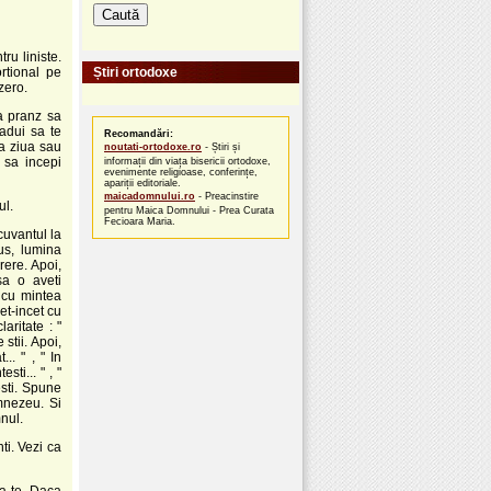
ru liniste.
rtional pe
Știri ortodoxe
zero.
la pranz sa
adui sa te
Recomandări:
a ziua sau
noutati-ortodoxe.ro
- Știri și
 sa incepi
informații din viața bisericii ortodoxe,
evenimente religioase, conferințe,
apariții editoriale.
maicadomnului.ro
- Preacinstire
ul.
pentru Maica Domnului - Prea Curata
Fecioara Maria.
cuvantul la
us, lumina
rere. Apoi,
sa o aveti
i cu mintea
et-incet cu
aritate : "
stii. Apoi,
.. " , " In
ti... " , "
esti. Spune
umnezeu. Si
mnul.
ti. Vezi ca
la-te. Daca