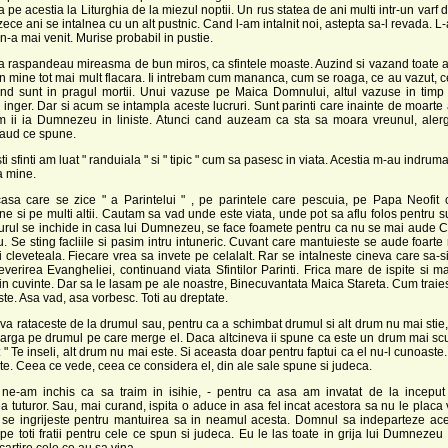
 pe acestia la Liturghia de la miezul noptii. Un rus statea de ani multi intr-un varf 
 zece ani se intalnea cu un alt pustnic. Cand l-am intalnit noi, astepta sa-l revada. L-
 n-a mai venit. Murise probabil in pustie.
ia raspandeau mireasma de bun miros, ca sfintele moaste. Auzind si vazand toate 
n mine tot mai mult flacara. Ii intrebam cum mananca, cum se roaga, ce au vazut, ce
nd sunt in pragul mortii. Unui vazuse pe Maica Domnului, altul vazuse in timp 
n inger. Dar si acum se intampla aceste lucruri. Sunt parinti care inainte de moarte
m ii ia Dumnezeu in liniste. Atunci cand auzeam ca sta sa moara vreunul, ale
 aud ce spune.
ti sfinti am luat " randuiala " si " tipic " cum sa pasesc in viata. Acestia m-au indrum
a mine.
casa care se zice " a Parintelui " , pe parintele care pescuia, pe Papa Neofit 
e si pe multi altii. Cautam sa vad unde este viata, unde pot sa aflu folos pentru su
rul se inchide in casa lui Dumnezeu, se face foamete pentru ca nu se mai aude Cu
Se sting facliile si pasim intru intuneric. Cuvant care mantuieste se aude foarte
i cleveteala. Fiecare vrea sa invete pe celalalt. Rar se intalneste cineva care sa-s
verirea Evangheliei, continuand viata Sfintilor Parinti. Frica mare de ispite si m
in cuvinte. Dar sa le lasam pe ale noastre, Binecuvantata Maica Stareta. Cum traies
te. Asa vad, asa vorbesc. Toti au dreptate.
a rataceste de la drumul sau, pentru ca a schimbat drumul si alt drum nu mai stie,
earga pe drumul pe care merge el. Daca altcineva ii spune ca este un drum mai scur
 " Te inseli, alt drum nu mai este. Si aceasta doar pentru faptui ca el nu-l cunoast
te. Ceea ce vede, ceea ce considera el, din ale sale spune si judeca.
 ne-am inchis ca sa traim in isihie, - pentru ca asa am invatat de la inceput 
ea tuturor. Sau, mai curand, ispita o aduce in asa fel incat acestora sa nu le plac
 se ingrijeste pentru mantuirea sa in neamul acesta. Domnul sa indeparteze ace
pe toti fratii pentru cele ce spun si judeca. Eu le las toate in grija lui Dumnezeu 
cartire cele ce au sa vina.