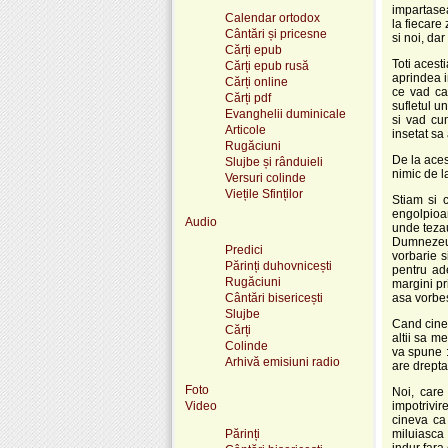
impartasea
Calendar ortodox
la fiecare
Cântări și pricesne
si noi, dar
Cărți epub
Toti acest
Cărți epub rusă
aprindea i
Cărți online
ce vad ca
Cărți pdf
sufletul u
Evanghelii duminicale
si vad cu
Articole
insetat sa
Rugăciuni
De la aces
Slujbe și rânduieli
nimic de l
Versuri colinde
Viețile Sfinților
Stiam si 
engolpioan
Audio
unde tezau
Dumnezeu. 
Predici
vorbarie s
Părinți duhovnicești
pentru ade
Rugăciuni
margini pr
Cântări bisericești
asa vorbes
Slujbe
Cand cinev
Cărți
altii sa m
Colinde
va spune :
Arhivă emisiuni radio
are drepta
Foto
Noi, care
Video
impotrivir
cineva ca
Părinți
miluiasca 
indur fara 