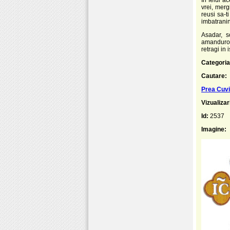
vrei, merg
reusi sa-ti
imbatranin
Asadar, s
amandurora
retragi in 
Categoria
Cautare:
Prea Cuvio
Vizualizar
Id:
2537
Imagine: