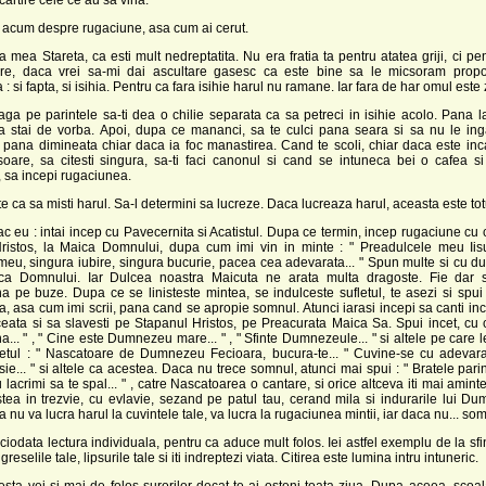
 acum despre rugaciune, asa cum ai cerut.
 mea Stareta, ca esti mult nedreptatita. Nu era fratia ta pentru atatea griji, ci pent
re, daca vrei sa-mi dai ascultare gasesc ca este bine sa le micsoram propo
 si fapta, si isihia. Pentru ca fara isihie harul nu ramane. Iar fara de har omul este 
ga pe parintele sa-ti dea o chilie separata ca sa petreci in isihie acolo. Pana 
sa stai de vorba. Apoi, dupa ce mananci, sa te culci pana seara si sa nu le ing
 pana dimineata chiar daca ia foc manastirea. Cand te scoli, chiar daca este inc
oare, sa citesti singura, sa-ti faci canonul si cand se intuneca bei o cafea si
, sa incepi rugaciunea.
e ca sa misti harul. Sa-l determini sa lucreze. Daca lucreaza harul, aceasta este tot
ac eu : intai incep cu Pavecernita si Acatistul. Dupa ce termin, incep rugaciune cu 
istos, la Maica Domnului, dupa cum imi vin in minte : " Preadulcele meu Iis
 meu, singura iubire, singura bucurie, pacea cea adevarata... " Spun multe si cu du
ca Domnului. Iar Dulcea noastra Maicuta ne arata multa dragoste. Fie dar 
a pe buze. Dupa ce se linisteste mintea, se indulceste sufletul, te asezi si spu
, asa cum imi scrii, pana cand se apropie somnul. Atunci iarasi incepi sa canti inc
eata si sa slavesti pe Stapanul Hristos, pe Preacurata Maica Sa. Spui incet, cu cl
a... " , " Cine este Dumnezeu mare... " , " Sfinte Dumnezeule... " si altele pe care le 
letul : " Nascatoare de Dumnezeu Fecioara, bucura-te... " Cuvine-se cu adevarat.
e... " si altele ca acestea. Daca nu trece somnul, atunci mai spui : " Bratele parintes
 lacrimi sa te spal... " , catre Nascatoarea o cantare, si orice altceva iti mai amint
tea in trezvie, cu evlavie, sezand pe patul tau, cerand mila si indurarile lui D
ca nu va lucra harul la cuvintele tale, va lucra la rugaciunea mintii, iar daca nu... so
ciodata lectura individuala, pentru ca aduce mult folos. Iei astfel exemplu de la sfin
greselile tale, lipsurile tale si iti indreptezi viata. Citirea este lumina intru intuneric.
cesta vei si mai de folos surorilor decat te-ai osteni toata ziua. Dupa aceea, scoa