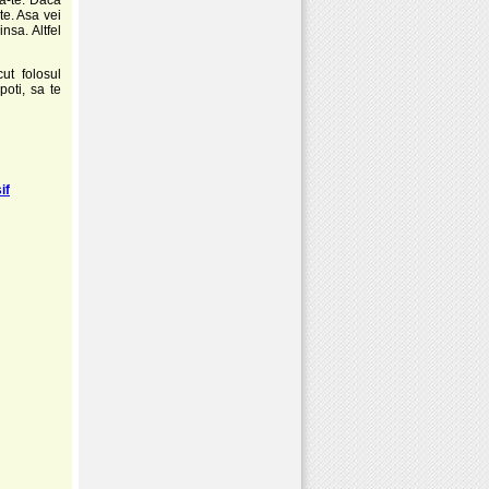
te. Asa vei
insa. Altfel
ut folosul
poti, sa te
if