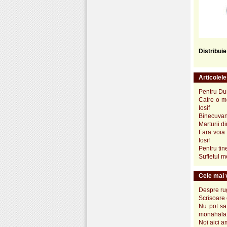
Distribui
Articolel
Pentru Dum
Catre o mo
Iosif
Binecuvan
Marturii d
Fara voia
Iosif
Pentru tin
Sufletul m
Cele mai v
Despre rug
Scrisoare 
Nu pot sa 
monahala 
Noi aici a