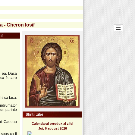
a - Gheron Iosif
if
in ea. Daca
 ca fiecare
ti sa faca.
indrumator
 un parinte
Sfinții zilei
ni. Cadeau
Calendarul ortodox al zilei
Joi, 6 august 2026
 spus ca ii