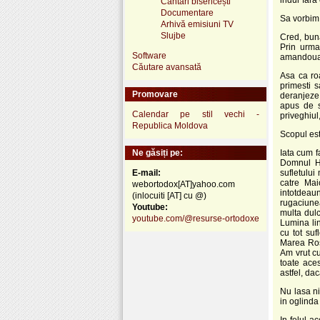
Cântări bisericești
Documentare
Sa vorbim
Arhivă emisiuni TV
Slujbe
Cred, buna
Prin urma
Software
amandoua :
Căutare avansată
Asa ca roa
primesti 
Promovare
deranjeze
apus de s
Calendar pe stil vechi -
priveghiul
Republica Moldova
Scopul est
Ne găsiți pe:
Iata cum f
Domnul Hr
E-mail:
sufletului
catre Mai
webortodox[AT]yahoo.com
intotdeaun
(inlocuiti [AT] cu @)
rugaciunea
Youtube:
multa dulc
youtube.com/@resurse-ortodoxe
Lumina lin
cu tot suf
Marea Rosi
Am vrut cu
toate aces
astfel, da
Nu lasa ni
in oglinda 
In felul a