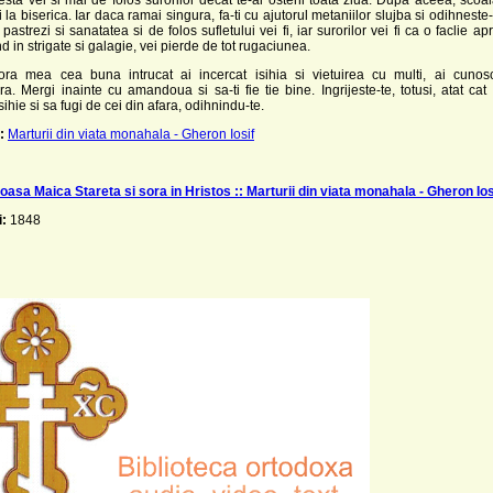
i la biserica. Iar daca ramai singura, fa-ti cu ajutorul metaniilor slujba si odihneste-
 pastrezi si sanatatea si de folos sufletului vei fi, iar surorilor vei fi ca o faclie apr
d in strigate si galagie, vei pierde de tot rugaciunea.
ora mea cea buna intrucat ai incercat isihia si vietuirea cu multi, ai cunosc
. Mergi inainte cu amandoua si sa-ti fie tie bine. Ingrijeste-te, totusi, atat cat 
isihie si sa fugi de cei din afara, odihnindu-te.
:
Marturii din viata monahala - Gheron Iosif
asa Maica Stareta si sora in Hristos :: Marturii din viata monahala - Gheron Ios
i:
1848