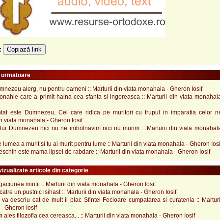
Copiază link
e:
e urmatoare
nezeu alerg, nu pentru oameni :: Marturii din viata monahala - Gheron Iosif
nahie care a primit haina cea sfanta si ingereasca :: Marturii din viata monahal
tat este Dumnezeu, Cel care ridica pe muritori cu trupul in imparatia celor net
in viata monahala - Gheron Iosif
 lui Dumnezeu nici nu ne imbolnavim nici nu murim :: Marturii din viata monahal
e lumea a murit si tu ai murit pentru lume :: Marturii din viata monahala - Gheron Iosi
eschin este mama lipsei de rabdare :: Marturii din viata monahala - Gheron Iosif
izualizate articole din categorie
aciunea mintii :: Marturii din viata monahala - Gheron Iosif
catre un pustnic isihast :: Marturii din viata monahala - Gheron Iosif
va descriu cat de mult ii plac Sfintei Fecioare cumpatarea si curatenia :: Marturi
- Gheron Iosif
m ales filozofia cea cereasca... :: Marturii din viata monahala - Gheron Iosif