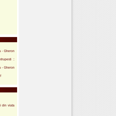
a - Gheron
rupesti ::
a - Gheron
f
i din viata