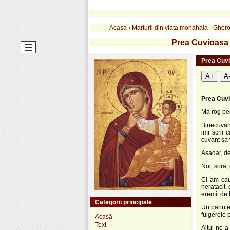
Acasa
›
Marturii din viata monahala - Ghero
Prea Cuvioasa M
Prea Cuvio
A+
A
Prea Cuvi
Ma rog pen
Binecuvant
imi scrii 
cuvant sa 
Asadar, de
Noi, sora,
Ci am cau
neratacit,
eremit de 
Categorii principale
Un parinte
fulgerele 
Acasă
Text
Altul ne-a