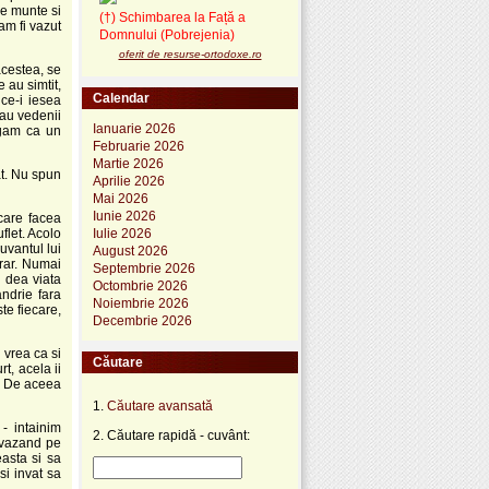
de munte si
(†) Schimbarea la Față a
am fi vazut
Domnului (Pobrejenia)
oferit de resurse-ortodoxe.ro
acestea, se
 au simtit,
Calendar
ce-i iesea
 au vedenii
Ianuarie 2026
rgam ca un
Februarie 2026
Martie 2026
at. Nu spun
Aprilie 2026
Mai 2026
Iunie 2026
care facea
flet. Acolo
Iulie 2026
vantul lui
August 2026
 rar. Numai
Septembrie 2026
i dea viata
Octombrie 2026
andrie fara
Noiembrie 2026
te fiecare,
Decembrie 2026
 vrea ca si
Căutare
t, acela ii
e. De aceea
1.
Căutare avansată
- intainim
2. Căutare rapidă - cuvânt:
a vazand pe
asta si sa
si invat sa