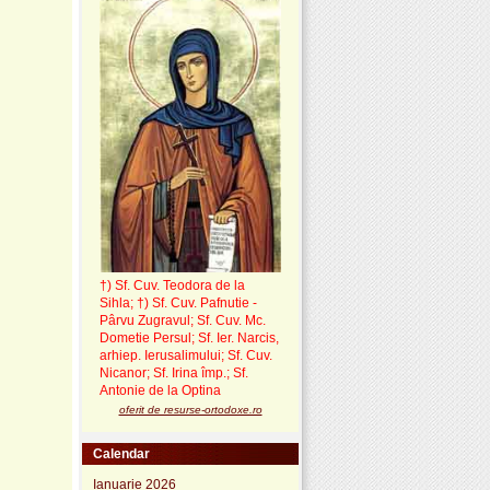
†) Sf. Cuv. Teodora de la
Sihla
;
†) Sf. Cuv. Pafnutie -
Pârvu Zugravul
; Sf. Cuv. Mc.
Dometie Persul; Sf. Ier. Narcis,
arhiep. Ierusalimului; Sf. Cuv.
Nicanor; Sf. Irina împ.; Sf.
Antonie de la Optina
oferit de resurse-ortodoxe.ro
Calendar
Ianuarie 2026