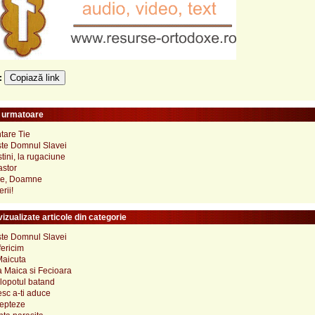
Copiază link
e:
e urmatoare
tare Tie
ste Domnul Slavei
stini, la rugaciune
astor
ne, Doamne
erii!
izualizate articole din categorie
ste Domnul Slavei
fericim
Maicuta
a Maica si Fecioara
lopotul batand
esc a-ti aduce
repteze