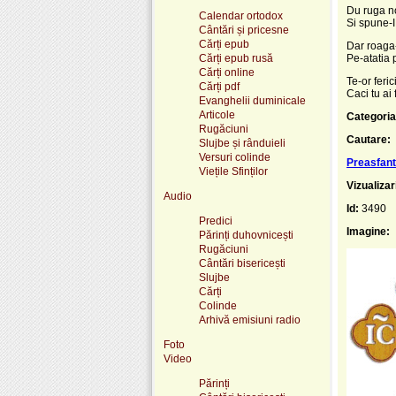
Du ruga no
Calendar ortodox
Si spune-I
Cântări și pricesne
Cărți epub
Dar roaga-
Cărți epub rusă
Pe-atatia 
Cărți online
Te-or feric
Cărți pdf
Caci tu ai 
Evanghelii duminicale
Articole
Categoria
Rugăciuni
Cautare:
Slujbe și rânduieli
Versuri colinde
Preasfan
Viețile Sfinților
Vizualizar
Audio
Id:
3490
Predici
Imagine:
Părinți duhovnicești
Rugăciuni
Cântări bisericești
Slujbe
Cărți
Colinde
Arhivă emisiuni radio
Foto
Video
Părinți