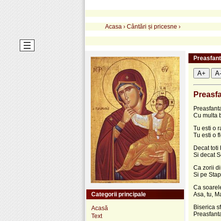
Acasa
›
Cântări și pricesne
›
Preasfan
A+
A
Preasf
Preasfant
Cu multa b
Tu esti o 
Tu esti o 
Decat toti
Si decat S
Ca zorii di
Si pe Stapa
Ca soarele
Categorii principale
Asa, tu, Ma
Biserica s
Acasă
Preasfanta
Text