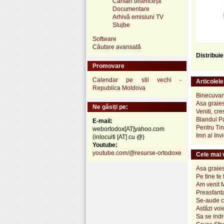
Cântări bisericești
Documentare
Arhivă emisiuni TV
Slujbe
Software
Căutare avansată
Distribui
Promovare
Calendar pe stil vechi -
Articolel
Republica Moldova
Binecuvan
Asa graie
Ne găsiți pe:
Veniti, cre
Blandul P
E-mail:
Pentru Ti
webortodox[AT]yahoo.com
Imn al Invi
(inlocuiti [AT] cu @)
Youtube:
youtube.com/@resurse-ortodoxe
Cele mai v
Asa graie
Pe tine te 
Am venit 
Preasfant
Se-aude c
Astăzi voi
Sa se ind