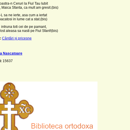
astra-n Ceruri la Fiul Tau Iubit
, Maica Sfanta, ca mult am gresit.(bis)
L sa ne ierte, asa cum a iertat
pacatosi in lume cat a stat.(bis)
i intruna toti cei de pe pamant,
fost aleasa sa nasti pe Fiul Sfant!(bis)
:
Cântări și pricesne
ta Nascatoare
i:
15637