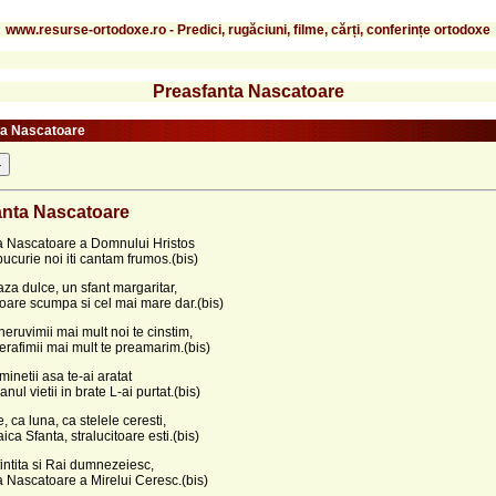
www.resurse-ortodoxe.ro - Predici, rugăciuni, filme, cărți, conferințe ortodoxe
Preasfanta Nascatoare
ta Nascatoare
-
anta Nascatoare
a Nascatoare a Domnului Hristos
ucurie noi iti cantam frumos.(bis)
raza dulce, un sfant margaritar,
floare scumpa si cel mai mare dar.(bis)
 heruvimii mai mult noi te cinstim,
erafimii mai mult te preamarim.(bis)
minetii asa te-ai aratat
nul vietii in brate L-ai purtat.(bis)
, ca luna, ca stelele ceresti,
ica Sfanta, stralucitoare esti.(bis)
fintita si Rai dumnezeiesc,
 Nascatoare a Mirelui Ceresc.(bis)