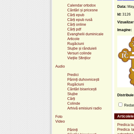
Calendar ortodox
Data:
May
Cântări și pricesne
Id:
3126
Cărți epub
Cărți epub rusă
Vizualizar
Cărți online
Cărți pdf
Imagine:
Evanghelii duminicale
Articole
Rugăciuni
Slujbe și rânduieli
Versuri colinde
Viețile Sfinților
Audio
Predici
Părinți duhovnicești
Rugăciuni
Cântări bisericești
Slujbe
Distribui
Cărți
Colinde
Redare
Arhivă emisiuni radio
Articolel
Foto
Video
Predica la
Predica la
Părinți