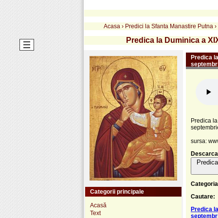
Acasa
›
Predici la Sfanta Manastire Putna
›
Predica la Duminica a XI
Predica l
septembr
Predica la
septembri
sursa: ww
Descarca
Predica
Categoria
Categorii principale
Cautare:
Acasă
Predica l
Text
septembr