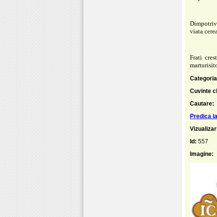
Dimpotriva
viata cere
Frati cres
marturisito
Categoria
Cuvinte c
Cautare:
Predica l
Vizualizar
Id:
557
Imagine: