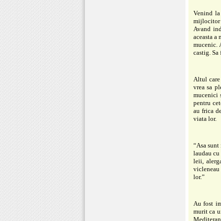
Venind la 
mijlocitor
Avand ind
aceasta a 
mucenic. A
castig. Sa
Altul care
vrea sa pl
mucenici s
pentru cet
au frica d
viata lor.
“Asa sunt 
laudau cu 
leii, aler
vicleneau 
lor.”
Au fost im
murit ca u
Mediterane