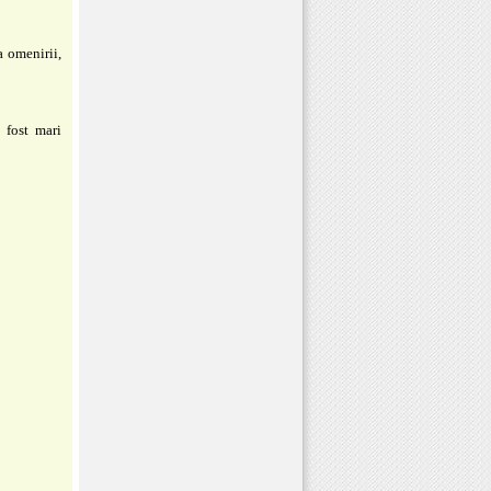
a omenirii,
 fost mari