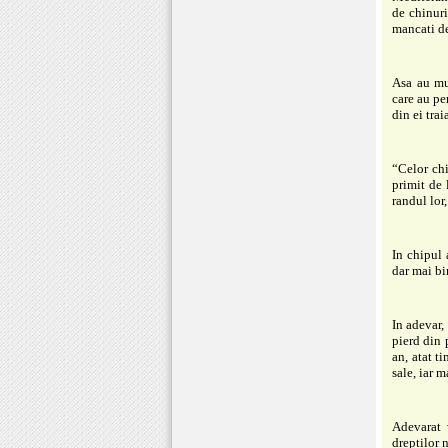
de chinuri
mancati de
Asa au mur
care au pe
din ei tra
“Celor chi
primit de 
randul lor
In chipul 
dar mai bi
In adevar,
pierd din 
an, atat t
sale, iar m
Adevarat 
dreptilor 