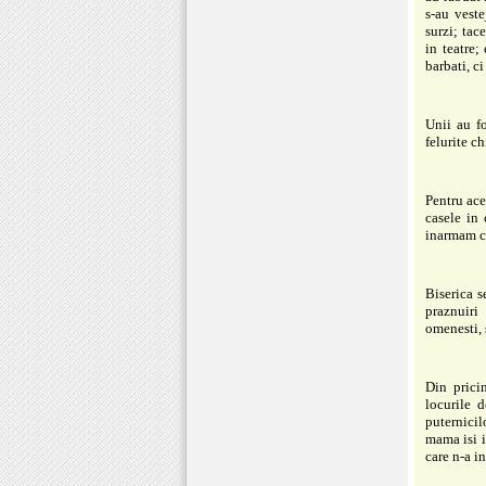
s-au veste
surzi; tac
in teatre;
barbati, ci
Unii au fo
felurite c
Pentru ace
casele in 
inarmam cu
Biserica s
praznuiri
omenesti, 
Din pricin
locurile 
puternicil
mama isi i
care n-a i