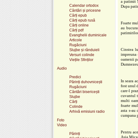
a patimit 
Calendar ortodox
Dupa patim
Cântări și pricesne
Cărți epub
Cărți epub rusă
Foarte mul
Cărți online
au bucurat
Cărți pdf
patimirilor
Evanghelii duminicale
Articole
Rugăciuni
Cinstea l
Slujbe și rânduieli
impreuna c
Versuri colinde
oamenii pa
Viețile Sfinților
Dumnezeu
Audio
Predici
In seara a
Părinți duhovnicești
fost unul d
Rugăciuni
care-l pra
Cântări bisericești
cuvantul t
Slujbe
multi oame
Cărți
foarte mul
Colinde
asta s-au 
Arhivă emisiuni radio
cumpana pe
Foto
Video
Pentru ace
Părinți
Asia Mica.