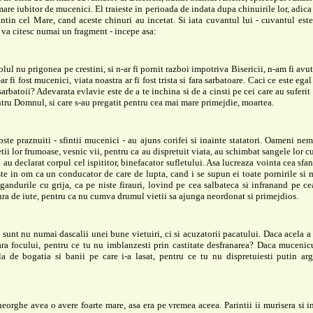
mare iubitor de mucenici. El traieste in perioada de indata dupa chinuirile lor, adic
ntin cel Mare, cand aceste chinuri au incetat. Si iata cuvantul lui - cuvantul est
 va citesc numai un fragment - incepe asa:
lul nu prigonea pe crestini, si n-ar fi pornit razboi impotriva Bisericii, n-am fi avu
ar fi fost mucenici, viata noastra ar fi fost trista si fara sarbatoare. Caci ce este ega
sarbatoii? Adevarata evlavie este de a te inchina si de a cinsti pe cei care au suferit
tru Domnul, si care s-au pregatit pentru cea mai mare primejdie, moartea.
ste praznuiti - sfintii mucenici - au ajuns corifei si inainte statatori. Oameni nem
etii lor frumoase, vesnic vii, pentru ca au dispretuit viata, au schimbat sangele lor c
i au declarat corpul cel ispititor, binefacator sufletului. Asa lucreaza vointa cea sfan
te in om ca un conducator de care de lupta, cand i se supun ei toate pornirile si m
gandurile cu grija, ca pe niste firauri, lovind pe cea salbateca si infranand pe ce
ra de iute, pentru ca nu cumva drumul vietii sa ajunga neordonat si primejdios.
sunt nu numai dascalii unei bune vietuiri, ci si acuzatorii pacatului. Daca acela a 
ra focului, pentru ce tu nu imblanzesti prin castitate desfranarea? Daca mucenic
a de bogatia si banii pe care i-a lasat, pentru ce tu nu dispretuiesti putin arg
eorghe avea o avere foarte mare, asa era pe vremea aceea. Parintii ii murisera si i