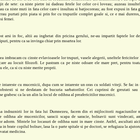
jit de sete: ca niste pietre isi dadeau fetele lor celor ce-i loveau; auzeau insulte
eau ca niste muti in fata celor care-i insultau si batjocoreau; au fost expusi in fata g
 erau purtati prin piata si prin for cu trupurile complet goale si, ce e mai durero
 si femei.
st arsi in foc, altii au inghetat din pricina gerului, ne-au impartit faptele lor de
hipuri, pentru ca sa invinga chiar prin moartea lor.
ea imbracam cu cinste evlavioasele lor trupuri, vasele alegerii, uneltele fericitelor l
care au locuit filozofi. Le pastram ca pe niste odoare ele mare pret, pentru toat
 ele, ca si cu niste merite proprii.
e intareste cu mucenicii, dupa cum se intareste un oras cu soldati viteji. Se fac in 
 obstesti si ne desfatam de bucuria sarbatorilor. Cei cuprinsi de greutati sau 
se grabesc ca la un alin la locul de odihna al preafericitilor mucenici.
a indraznirii lor in fata lui Dumnezeu, facem din ei mijlocitorii rugaciunilor n
de odihna ale mucenicilor, saracii scapa de saracie, bolnavii sunt vindecati, am
or adorm. Sfintele lor locasuri de odihna sunt in mare cinste. Astfel, ascultati aici
a in brate copilul bolnav, lasa la o parte spitale si pe doctori, se refugiaza la ajuto
nvatat medicina.