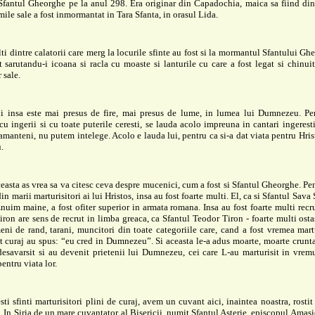
Sfantul Gheorghe pe la anul 298. Era originar din Capadochia, maica sa fiind din
ile sale a fost inmormantat in Tara Sfanta, in orasul Lida.
ti dintre calatorii care merg la locurile sfinte au fost si la mormantul Sfantului Ghe
 sarutandu-i icoana si racla cu moaste si lanturile cu care a fost legat si chinui
 sale.
ui insa este mai presus de fire, mai presus de lume, in lumea lui Dumnezeu. Pen
u ingerii si cu toate puterile ceresti, se lauda acolo impreuna in cantari ingerest
manteni, nu putem intelege. Acolo e lauda lui, pentru ca si-a dat viata pentru Hris
.
ceasta as vrea sa va citesc ceva despre mucenici, cum a fost si Sfantul Gheorghe. Pen
in marii marturisitori ai lui Hristos, insa au fost foarte multi. El, ca si Sfantul Sava 
znuim maine, a fost ofiter superior in armata romana. Insa au fost foarte multi recrut
iron are sens de recrut in limba greaca, ca Sfantul Teodor Tiron - foarte multi ostas
ni de rand, tarani, muncitori din toate categoriile care, cand a fost vremea martu
t curaj au spus: “eu cred in Dumnezeu”. Si aceasta le-a adus moarte, moarte crunta
desavarsit si au devenit prietenii lui Dumnezeu, cei care L-au marturisit in vrem
ntru viata lor.
sti sfinti marturisitori plini de curaj, avem un cuvant aici, inaintea noastra, rosti
 In Siria de un mare cuvantator al Bisericii, numit Sfantul Asterie, episcopul Amasie