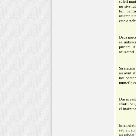
suferi mart
nu si-a iu
lui, pent
intamplato
este o ne
Daca mucen
sa imbrac
purtare. A
acuzatori.
Sa aratam 
au avut sf
noi oameni
muncile ca
Din aceast
sfintii Sa
el inainte
Intemeiat
sabiei, au 
au rabdat 