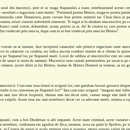
unul din mucenici, prin el se roaga Stapanului a toate, intrebuintand aceste cuv
 - ascultati o rugaciune catre martir: “Patimind pentru Hristos, roaga-te pentru patim
razneala catre Dumnezeu, pune cuvant bun pentru semenii tai. Chiar daca ai par
noastra, roiuri cunosti suferintele omenesti. Te rugai si tu altadata mucenicilor, pe c
tunci cand cereai, dobandeai; acum, pentru ca ai, da! In cinstea ta, cere pentru n
 fim vindecati prin rana ta, dupa cum tu ai fost vindecat prin rana lui Hristos”.
 voieste sa se insoare, face inceputul casatoriei sale printr-o rugaciune catre muc
ece in calatorie cu corabia, nu ridica ancora corabiei inainte de a chema in ajutor
i pe Stapanul lor, pe Stapanul marii. Locul de odihna al mucenicilor este un cam
e de saraci si siruri de sarmani. Mucenicii sunt cautati pretutindeni, pe uscat si pe 
e nimeni, acesti sfinti ai lui Hristos, numai de Hristos Domnul se temeau, sa nu g
mucenicii. Cum erau insa tiranii si ucigasii ior, cate gandeau lucruri grozave despre 
trufie si nu cunosteau pe Stapanul lor?” Iata cum erau ucigasii: “mugeau mai infri
gau mai iute decat leoparzii, sfasiau mai rau decat ursii, varsau sange mai mult d
ca vulpile. Acum insa zac mai netrebnici decat cei cu adevarat morti; uitarea a cu
parati, cum a fost Diodetian si alti imparati. Acest mare criminal, acest varsator
n netrebnic, totdeauna era zguduit de frica, tremura; avea un palat la Spoleto, pe 
, in Croatia de astazi si acolo tremura ziua si noaptea, mereu veneau valuri de sa