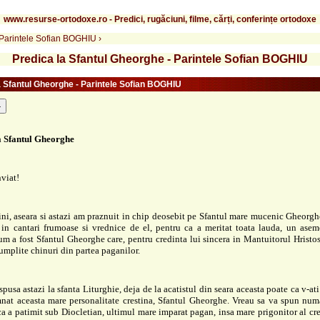
www.resurse-ortodoxe.ro - Predici, rugăciuni, filme, cărți, conferințe ortodoxe
- Parintele Sofian BOGHIU
›
Predica la Sfantul Gheorghe - Parintele Sofian BOGHIU
a Sfantul Gheorghe - Parintele Sofian BOGHIU
-
a Sfantul Gheorghe
nviat!
tini, aseara si astazi am praznuit in chip deosebit pe Sfantul mare mucenic Gheorgh
 in cantari frumoase si vrednice de el, pentru ca a meritat toata lauda, un asem
um a fost Sfantul Gheorghe care, pentru credinta lui sincera in Mantuitorul Hristos
umplite chinuri din partea paganilor.
spusa astazi la sfanta Liturghie, deja de la acatistul din seara aceasta poate ca v-at
nat aceasta mare personalitate crestina, Sfantul Gheorghe. Vreau sa va spun numa
 ca a patimit sub Diocletian, ultimul mare imparat pagan, insa mare prigonitor al cres