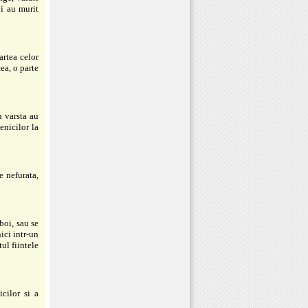
ii au murit
artea celor
ea, o parte
n varsta au
enicilor la
e nefurata,
boi, sau se
ici intr-un
ul fiintele
cilor si a