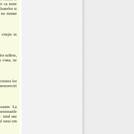
le ca niste
loatelor si
s, nu numai
 vitejie in
or suflete,
a viata, ne
cinstea lor
nenorociri
oastre. La
enintarile
: tatal sau
rul unui om