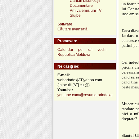
Cântări bisericești
un foarte 
Documentare
lui Consta
Arhivă emisiuni TV
insa am sa
Slujbe
Software
Căutare avansată
Daca diavo
Iar daca n-
cu aceste 
Promovare
patimi pen
Calendar pe stil vechi -
Republica Moldova
Cei indeob
Ne găsiți pe:
pricina vi
cereasca s
E-mail:
cand ea es
webortodox[AT]yahoo.com
cand tine 
(inlocuiti [AT] cu @)
peste masu
Youtube:
youtube.com/@resurse-ortodoxe
Mucenicii 
rabdare pa
nici o mil
dreptate?
Sfantul Gh