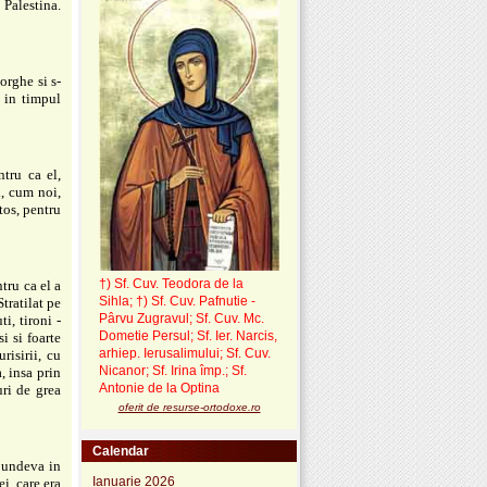
 Palestina.
orghe si s-
t in timpul
tru ca el,
i, cum noi,
tos, pentru
†) Sf. Cuv. Teodora de la
tru ca el a
Sihla
;
†) Sf. Cuv. Pafnutie -
Stratilat pe
Pârvu Zugravul
; Sf. Cuv. Mc.
i, tironi -
Dometie Persul; Sf. Ier. Narcis,
i si foarte
arhiep. Ierusalimului; Sf. Cuv.
risirii, cu
Nicanor; Sf. Irina împ.; Sf.
, insa prin
Antonie de la Optina
uri de grea
oferit de resurse-ortodoxe.ro
Calendar
t undeva in
Ianuarie 2026
i, care era