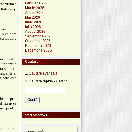
Februarie 2026
a pe vremea
Martie 2026
e ma: lung,
Aprilie 2026
Mai 2026
Iunie 2026
Iulie 2026
t mucenici.
August 2026
l in valoare
Septembrie 2026
 cu rabdare
Octombrie 2026
Noiembrie 2026
Decembrie 2026
uritori din
Căutare
u imparatia
ta si buna,
iscarile si
1.
Căutare avansată
a care este
2. Căutare rapidă - cuvânt:
biruit prin
ul nu avea
int pentru
Știri ortodoxe
nainte de a
Recomandări: