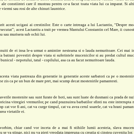
 ale constiintei care il mustrau pentru ce-a facut toata viata lui ca imparat. Si alt
 viermi sau rosi de alte chinuri launtrice.
it acesti ucigasi ai crestinilor. Este o carte intreaga a lui Lactantiu, “Despre mo
rsecutat”; acest Lactantiu a trait pe vremea Sfantului Constantin cel Mare, ii cunost
iau sau murisera sub ochii lui.
nuiti de ei insa le-a urmat o amintire nestearsa si o lauda nemuritoare. Cei mai i
la batrani povestiri despre viata si suferintele mucenicilor si au predat cultul muc
, bunicul - nepotului, tatal - copilului, asa ca au facut nemuritoare lauda.
acesta viata pastreaza din generatie in generatie aceste sarbatori ca pe o mostenir
ne zis ca pe un bun de mare pret, mai scump decat mostenirile pamantesti.
 averile mostenite sau sunt furate de hoti, sau sunt luate de dusmani ca prada de raz
pricina vitregiei vremurilor, pe cand praznuirea barbatilor sfinti nu este intrerupta n
imp cat vor fi ani, cat va curge timpul, cat va avea cerul soarele, cat va hrani pamant
area vietatile ei.
vorbim, chiar cand vor inceta de a mai fi stihiile lumii acesteia, slava muceni
nu se va stinge, nici nu va pieri vreodata impreuna cu creatia si cinstea cuvenita lor.