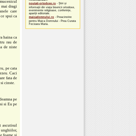
a mucenicul
noutati-ortodoxe.ro
- Știri și
i mai dragi
informații din viața bisericii ortodoxe,
anele care
evenimente religioase, conferințe,
apariții editoriale.
 ce spui ca
maicadomnului.ro
- Preacinstire
pentru Maica Domnului - Prea Curata
Fecioara Maria.
ra haina ca
tru rau de
ca de niste
eu, pe cata
nezeu. Caci
are fata de
si cinste.
indeamna pe
si si Eu pe
 ascutisul
l unghiilor,
de foame si