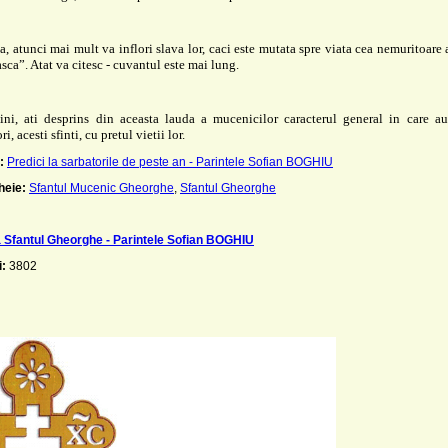
, atunci mai mult va inflori slava lor, caci este mutata spre viata cea nemuritoare 
asca”. Atat va citesc - cuvantul este mai lung.
tini, ati desprins din aceasta lauda a mucenicilor caracterul general in care au
ri, acesti sfinti, cu pretul vietii lor.
:
Predici la sarbatorile de peste an - Parintele Sofian BOGHIU
heie:
Sfantul Mucenic Gheorghe
,
Sfantul Gheorghe
a Sfantul Gheorghe - Parintele Sofian BOGHIU
i:
3802