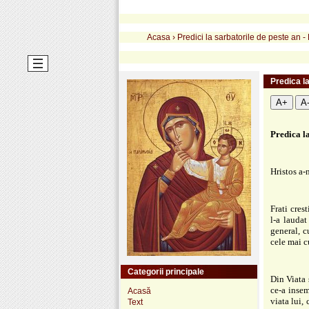
Acasa
›
Predici la sarbatorile de peste an 
Predica l
A+
A
Predica l
Hristos a-
Frati cres
l-a laudat
general, c
cele mai c
Categorii principale
Din Viata 
ce-a insem
Acasă
viata lui,
Text