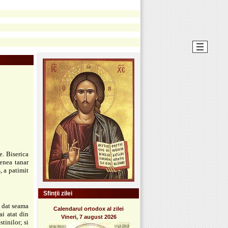
e. Biserica
enea tanar
, a patimit
Sfinții zilei
i dat seama
Calendarul ortodox al zilei
i atat din
Vineri, 7 august 2026
tinilor; si