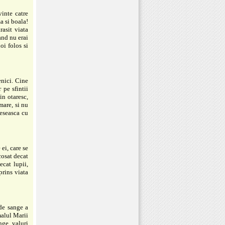
inte catre
a si boala!
asit viata
and nu erai
oi folos si
enici. Cine
 pe sfintii
in otaresc,
mare, si nu
reseasca cu
ei, care se
cosat decat
ecat lupii,
prins viata
 de sange a
malul Marii
nge, valuri