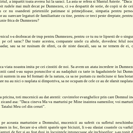
iriul, a impartit toata averea lui la saraci. La asta se refera si Sfantul Asterie. “Dac
bit rudele mai mult decat pe Dumnezeu, ci s-a despartit de sotie, de copii si de ce
ru ce nu osandesti prieteniile patimase si primejdioase, simpatia pentru perso
r au oarecare legaturi de familiaritate cu tine, pentru ce treci peste dreptate, pentru
bunie frica de Dumnezeu?
icul s-a dezbracat de trup pentru Dumnezeu, pentru ce tu nu te lipsesti de o singu
i pe cel sarac? Dar toate acestea, comparate unele cu altele, dovedesc felul nos
sadar, sau sa ne rusinam de sfinti, ca de niste dascali, sau sa ne temem de ei, 
ca viata noastra imita pe cei cinstiti de noi. Sa avem un atata incredere in Dumnez
intii cand s-au supus poruncilor si au nadajduit cu tarie in fagaduintele lui Dum
i suntem in asa fel formati de la natura, ca sa ne purtam cu moliciune si fara hotar
re nu au nici o rasplata si dimpotriva, sa ne ocupam de cele ce au de sfarsit rasplata 
a pricina, toti mucenicii au dat atentii: cuvintelor evanghelice prin care Domnul 
i, zicand asa: “Daca cineva Ma va marturisi pe Mine inaintea oamenilor, voi marturi
a Tatalui Meu cel din ceruri”.
i pe aceasta marturisire a Domnului, mucenicii au suferit cu sufletul neschimbat
mers in foc, fiecare si-a oferit spatele spre biciuiri, li s-au sfasiat coastele cu varfu
lanturi de fier si au fost dusi in locuintele intunecoase ale inchisorilor; s-au topit 