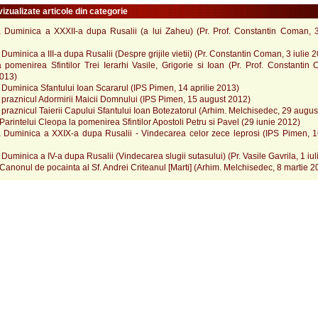
izualizate articole din categorie
a Duminica a XXXII-a dupa Rusalii (a lui Zaheu) (Pr. Prof. Constantin Coman, 3
 Duminica a III-a dupa Rusalii (Despre grijile vietii) (Pr. Constantin Coman, 3 iulie 
 pomenirea Sfintilor Trei Ierarhi Vasile, Grigorie si Ioan (Pr. Prof. Constantin
2013)
 Duminica Sfantului Ioan Scararul (IPS Pimen, 14 aprilie 2013)
 praznicul Adormirii Maicii Domnului (IPS Pimen, 15 august 2012)
 praznicul Taierii Capului Sfantului Ioan Botezatorul (Arhim. Melchisedec, 29 augus
Parintelui Cleopa la pomenirea Sfintilor Apostoli Petru si Pavel (29 iunie 2012)
a Duminica a XXIX-a dupa Rusalii - Vindecarea celor zece leprosi (IPS Pimen, 1
 Duminica a IV-a dupa Rusalii (Vindecarea slugii sutasului) (Pr. Vasile Gavrila, 1 iu
Canonul de pocainta al Sf. Andrei Criteanul [Marti] (Arhim. Melchisedec, 8 martie 2