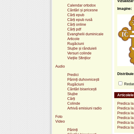
Vizualizar
Calendar ortodox
Imagine:
Cântări și pricesne
Cărți epub
Cărți epub rusă
Cărți online
Cărți pdf
Evanghelii duminicale
Articole
Rugăciuni
Slujbe și rânduieli
Versuri colinde
Viețile Sfinților
Audio
Distribui
Predici
Părinți duhovnicești
Redare
Rugăciuni
Cântări bisericești
Slujbe
Articolel
Cărți
Colinde
Predica la
Arhivă emisiuni radio
Predica la
Predica l
Foto
Predica la
Video
Predica la
Predica la
Părinți