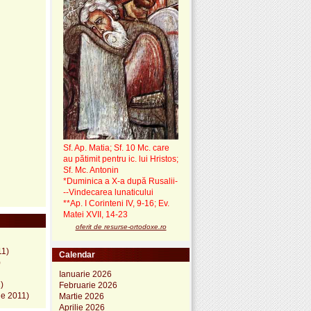
Sf. Ap. Matia; Sf. 10 Mc. care
au pătimit pentru ic. lui Hristos;
Sf. Mc. Antonin
*Duminica a X-a după Rusalii-
--Vindecarea lunaticului
**Ap. I Corinteni IV, 9-16; Ev.
Matei XVII, 14-23
oferit de resurse-ortodoxe.ro
11)
Calendar
)
Ianuarie 2026
)
Februarie 2026
ie 2011)
Martie 2026
Aprilie 2026