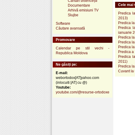
Cântări bisericești
Cele mai v
Documentare
Arhivă emisiuni TV
Predica l
Slujbe
2013)
Predica la
Software
Predica la
Căutare avansată
ianuarie 
Predica la
Promovare
Predica la
Predica la
Calendar pe stil vechi -
Predica a 
Republica Moldova
Predica l
2011)
Ne găsiți pe:
Predica la
Cuvant la 
E-mail:
webortodox[AT]yahoo.com
(inlocuiti [AT] cu @)
Youtube:
youtube.com/@resurse-ortodoxe