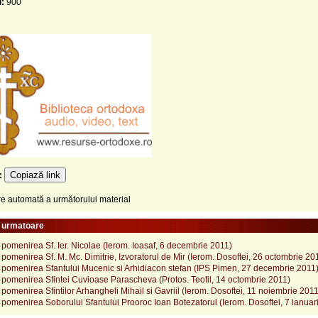
i:
900
Copiază link
e:
 automată a următorului material
e urmatoare
 pomenirea Sf. Ier. Nicolae (Ierom. Ioasaf, 6 decembrie 2011)
 pomenirea Sf. M. Mc. Dimitrie, Izvoratorul de Mir (Ierom. Dosoftei, 26 octombrie 20
a pomenirea Sfantului Mucenic si Arhidiacon stefan (IPS Pimen, 27 decembrie 2011
 pomenirea Sfintei Cuvioase Parascheva (Protos. Teofil, 14 octombrie 2011)
 pomenirea Sfintilor Arhangheli Mihail si Gavriil (Ierom. Dosoftei, 11 noiembrie 2011
 pomenirea Soborului Sfantului Prooroc Ioan Botezatorul (Ierom. Dosoftei, 7 ianuar