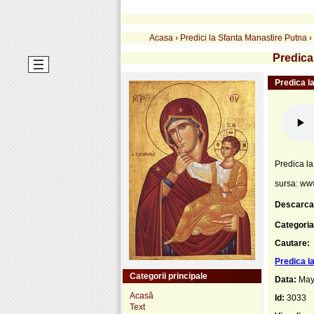
Acasa
›
Predici la Sfanta Manastire Putna
›
Predica
Predica l
Predica l
sursa: ww
Descarca
Categoria
Cautare:
Predica l
Categorii principale
Data:
May
Acasă
Id:
3033
Text