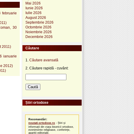
Mai 2026
Iunie 2026
Iulie 2026
 februarie
August 2026
Septembrie 2026
2011)
Octombrie 2026
 Coman, 30
Noiembrie 2026
Decembrie 2026
t 2011)
Căutare
6 ianuarie
1.
Căutare avansată
lie 2012)
2. Căutare rapidă - cuvânt:
011)
Știri ortodoxe
Recomandări:
noutati-ortodoxe.ro
- Știri și
informații din viața bisericii ortodoxe,
evenimente religioase, conferințe,
apariții editoriale.