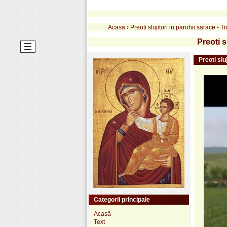
Acasa
›
Preoti slujitori in parohii sarace - T
Preoti s
Preoti slu
Categorii principale
Acasă
Text