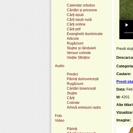
Calendar ortodox
Cântări și pricesne
Cărți epub
Cărți epub rusă
Cărți online
Cărți pdf
Evanghelii duminicale
Articole
Rugăciuni
Slujbe și rânduieli
Preoti slu
Versuri colinde
Viețile Sfinților
Descarca
Audio
Categoria
Cautare:
Predici
Părinți duhovnicești
Preoti slu
Rugăciuni
Cântări bisericești
Data:
Feb
Slujbe
Id:
4201
Cărți
Colinde
Alte titluri
Arhivă emisiuni radio
Vizualizar
Foto
Imagine:
Video
Părinți