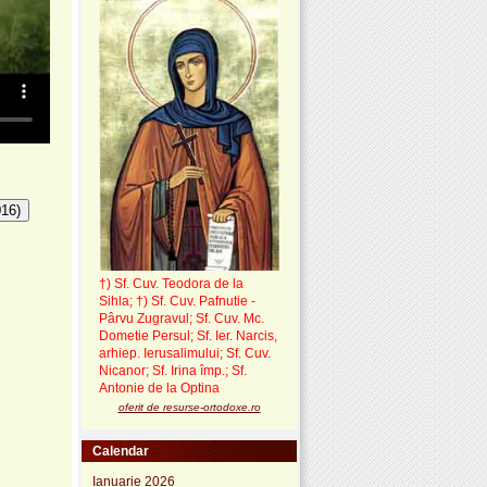
016)
†) Sf. Cuv. Teodora de la
Sihla
;
†) Sf. Cuv. Pafnutie -
Pârvu Zugravul
; Sf. Cuv. Mc.
Dometie Persul; Sf. Ier. Narcis,
arhiep. Ierusalimului; Sf. Cuv.
Nicanor; Sf. Irina împ.; Sf.
Antonie de la Optina
oferit de resurse-ortodoxe.ro
Calendar
Ianuarie 2026