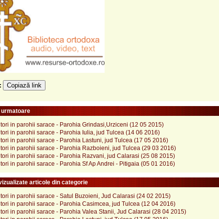
Copiază link
e:
e urmatoare
jitori in parohii sarace - Parohia Grindasi,Urziceni (12 05 2015)
jitori in parohii sarace - Parohia Iulia, jud Tulcea (14 06 2016)
jitori in parohii sarace - Parohia Lastuni, jud Tulcea (17 05 2016)
jitori in parohii sarace - Parohia Razboieni, jud Tulcea (29 03 2016)
jitori in parohii sarace - Parohia Razvani, jud Calarasi (25 08 2015)
jitori in parohii sarace - Parohia Sf Ap Andrei - Pitigaia (05 01 2016)
izualizate articole din categorie
jitori in parohii sarace - Satul Buzoieni, Jud Calarasi (24 02 2015)
jitori in parohii sarace - Parohia Casimcea, jud Tulcea (12 04 2016)
jitori in parohii sarace - Parohia Valea Stanii, Jud Calarasi (28 04 2015)