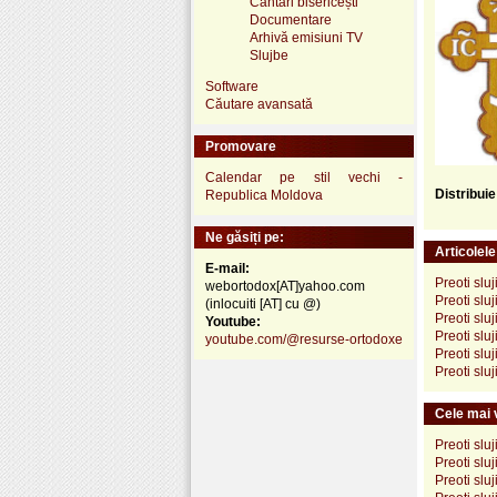
Cântări bisericești
Documentare
Arhivă emisiuni TV
Slujbe
Software
Căutare avansată
Promovare
Calendar pe stil vechi -
Distribui
Republica Moldova
Ne găsiți pe:
Articolel
E-mail:
Preoti slu
webortodox[AT]yahoo.com
Preoti slu
(inlocuiti [AT] cu @)
Preoti slu
Youtube:
Preoti slu
youtube.com/@resurse-ortodoxe
Preoti slu
Preoti slu
Cele mai v
Preoti slu
Preoti slu
Preoti slu