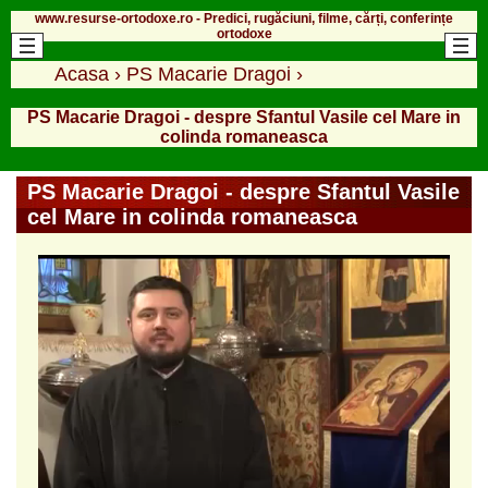
www.resurse-ortodoxe.ro - Predici, rugăciuni, filme, cărți, conferințe
ortodoxe
Acasa
›
PS Macarie Dragoi
›
PS Macarie Dragoi - despre Sfantul Vasile cel Mare in
colinda romaneasca
PS Macarie Dragoi - despre Sfantul Vasile
cel Mare in colinda romaneasca