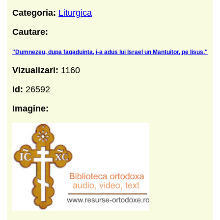
Categoria:
Liturgica
Cautare:
"Dumnezeu, dupa fagaduinta, i-a adus lui Israel un Mantuitor, pe Iisus."
Vizualizari:
1160
Id:
26592
Imagine: