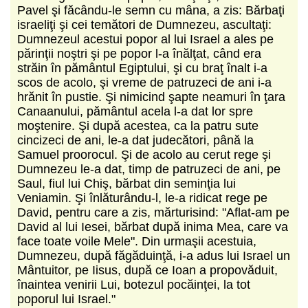
Pavel şi făcându-le semn cu mâna, a zis: Bărbaţi
israeliţi şi cei temători de Dumnezeu, ascultaţi:
Dumnezeul acestui popor al lui Israel a ales pe
părinţii noştri şi pe popor l-a înălţat, când era
străin în pământul Egiptului, şi cu braţ înalt i-a
scos de acolo, şi vreme de patruzeci de ani i-a
hrănit în pustie. Şi nimicind şapte neamuri în ţara
Canaanului, pământul acela l-a dat lor spre
moştenire. Şi după acestea, ca la patru sute
cincizeci de ani, le-a dat judecători, până la
Samuel proorocul. Şi de acolo au cerut rege şi
Dumnezeu le-a dat, timp de patruzeci de ani, pe
Saul, fiul lui Chiş, bărbat din seminţia lui
Veniamin. Şi înlăturându-l, le-a ridicat rege pe
David, pentru care a zis, mărturisind: "Aflat-am pe
David al lui Iesei, bărbat după inima Mea, care va
face toate voile Mele". Din urmaşii acestuia,
Dumnezeu, după făgăduinţă, i-a adus lui Israel un
Mântuitor, pe Iisus, după ce Ioan a propovăduit,
înaintea venirii Lui, botezul pocăinţei, la tot
poporul lui Israel."