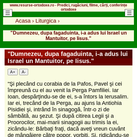
www.resurse-ortodoxe.ro - Predici, rugăciuni, filme, cărți, conferințe
ortodoxe
Acasa
›
Liturgica
›
"Dumnezeu, dupa fagaduinta, i-a adus lui Israel un
Mantuitor, pe Iisus."
"Dumnezeu, dupa fagaduinta, i-a adus lui
Israel un Mantuitor, pe Iisus."
A+
A-
"Şi plecând cu corabia de la Pafos, Pavel şi cei
împreună cu el au venit la Perga Pamfiliei. Iar
Ioan, despărţindu-se de ei, s-a întors la Ierusalim.
Iar ei, trecând de la Perga, au ajuns la Antiohia
Pisidiei şi, intrând în sinagogă, într-o zi de
sâmbătă, au şezut. Şi după citirea Legii şi a
Proorocilor, mai-marii sinagogii au trimis la ei,
zicându-le: Bărbaţi fraţi, dacă aveţi vreun cuvânt
de mângâiere către popor, vorbiţi. Şi, ridicându-se